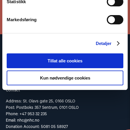
Statistikk
Subscribe to our newsletter
Markedsføring
Detaljer
The Norwegian Helsinki Committee bases its work on the
Helsinki Declaration, which states that respect for human rights
Tillat alle cookies
is crucial for maintaining peace and cooperation between states.
Read our Privacy Policy
Kun nødvendige cookies
Contact
Address: St. Olavs gate 25, 0166 OSLO
Post: Postboks 357 Sentrum, 0101 OSLO
Phone: +47 953 32 235
Email:
nhc@nhc.no
Donation Account: 5081 05 58927