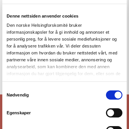
Denne nettsiden anvender cookies
Den norske Helsingforskomité bruker
informasjonskapsler for å gi innhold og annonser et
personlig preg, for å levere sosiale mediefunksjoner og
for å analysere trafikken vår. Vi deler dessuten
informasjon om hvordan du bruker nettstedet vårt, med
partnerne våre innen sosiale medier, annonsering og
analysearbeid, som kan kombinere den med annen
informasjon du har gjort tilgjengelig for dem, eller som de
To the top
har samlet inn gjennom din bruk av tjenestene deres.
Samtykkevalg
Nødvendig
Egenskaper
Stay up to date with our work