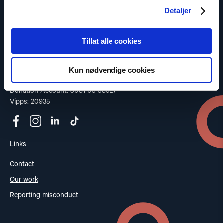
Read our Privacy Policy
Detaljer
Contact
Tillat alle cookies
Address: St. Olavs gate 25, 0166 OSLO
Post: Postboks 357 Sentrum, 0101 OSLO
Phone: +47 953 32 235
Kun nødvendige cookies
Email:
nhc@nhc.no
Donation Account: 5081 05 58927
Vipps: 20935
Links
Contact
Our work
Reporting misconduct