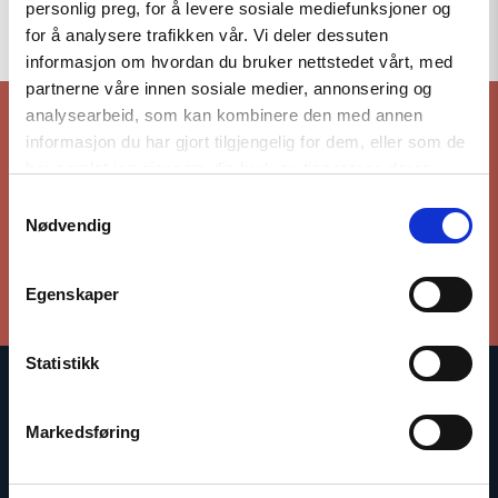
personlig preg, for å levere sosiale mediefunksjoner og
To the top
for å analysere trafikken vår. Vi deler dessuten
informasjon om hvordan du bruker nettstedet vårt, med
partnerne våre innen sosiale medier, annonsering og
analysearbeid, som kan kombinere den med annen
informasjon du har gjort tilgjengelig for dem, eller som de
har samlet inn gjennom din bruk av tjenestene deres.
Stay up to date with our work
Samtykkevalg
Nødvendig
Subscribe to our newsletter
Egenskaper
Statistikk
The Norwegian Helsinki Committee bases its work on the
Markedsføring
Helsinki Declaration, which states that respect for human rights
is crucial for maintaining peace and cooperation between states.