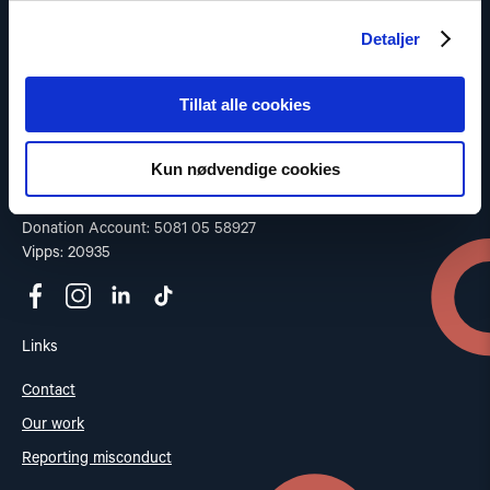
Read our Privacy Policy
Detaljer
Contact
Tillat alle cookies
Address: St. Olavs gate 25, 0166 OSLO
Post: Postboks 357 Sentrum, 0101 OSLO
Kun nødvendige cookies
Phone: +47 953 32 235
Email:
nhc@nhc.no
Donation Account: 5081 05 58927
Vipps: 20935
Links
Contact
Our work
Reporting misconduct