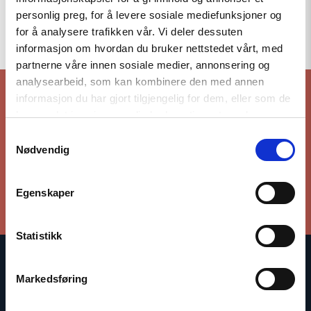
personlig preg, for å levere sosiale mediefunksjoner og
To the top
for å analysere trafikken vår. Vi deler dessuten
informasjon om hvordan du bruker nettstedet vårt, med
partnerne våre innen sosiale medier, annonsering og
analysearbeid, som kan kombinere den med annen
informasjon du har gjort tilgjengelig for dem, eller som de
har samlet inn gjennom din bruk av tjenestene deres.
Stay up to date with our work
Samtykkevalg
Nødvendig
Subscribe to our newsletter
Egenskaper
Statistikk
The Norwegian Helsinki Committee bases its work on the
Markedsføring
Helsinki Declaration, which states that respect for human rights
is crucial for maintaining peace and cooperation between states.