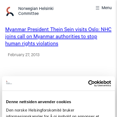
Skip
Menu
to
Norwegian Helsinki
Committee
content
Myanmar President Thein Sein visits Oslo: NHC
joins call on Myanmar authorities to stop
human rights violations
February 27, 2013
Denne nettsiden anvender cookies
Den norske Helsingforskomité bruker
informasjonskapsler for å gi innhold og annonser et