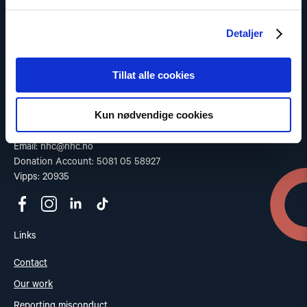
is crucial for maintaining peace and cooperation between states.
Detaljer
Read our Privacy Policy
Tillat alle cookies
Contact
Address: St. Olavs gate 25, 0166 OSLO
Kun nødvendige cookies
Post: Postboks 357 Sentrum, 0101 OSLO
Phone: +47 953 32 235
Email:
nhc@nhc.no
Donation Account: 5081 05 58927
Vipps: 20935
Links
Contact
Our work
Reporting misconduct