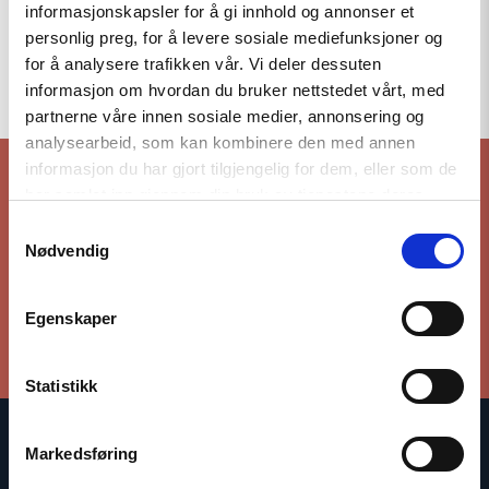
informasjonskapsler for å gi innhold og annonser et
personlig preg, for å levere sosiale mediefunksjoner og
for å analysere trafikken vår. Vi deler dessuten
To the top
informasjon om hvordan du bruker nettstedet vårt, med
partnerne våre innen sosiale medier, annonsering og
analysearbeid, som kan kombinere den med annen
informasjon du har gjort tilgjengelig for dem, eller som de
har samlet inn gjennom din bruk av tjenestene deres.
Stay up to date with our work
Samtykkevalg
Nødvendig
Subscribe to our newsletter
Egenskaper
Statistikk
Markedsføring
The Norwegian Helsinki Committee bases its work on the
Helsinki Declaration, which states that respect for human rights