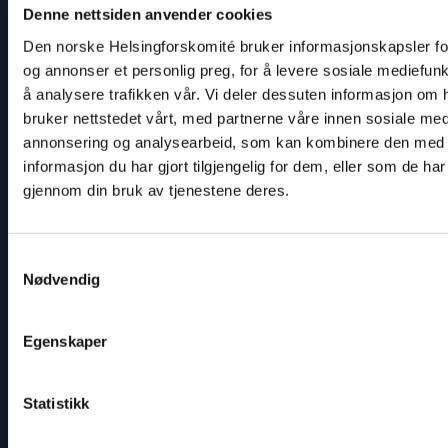
Denne nettsiden anvender cookies
Den norske Helsingforskomité bruker informasjonskapsler for
og annonser et personlig preg, for å levere sosiale mediefunk
å analysere trafikken vår. Vi deler dessuten informasjon om
bruker nettstedet vårt, med partnerne våre innen sosiale med
Arve Hansen
annonsering og analysearbeid, som kan kombinere den med
Senior Adviser
informasjon du har gjort tilgjengelig for dem, eller som de har
gjennom din bruk av tjenestene deres.
Email:
aha@nhc.no
Samtykkevalg
Nødvendig
Read
article
Egenskaper
"Ana
Pashalishvili"
Statistikk