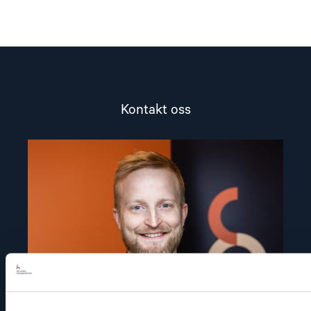
Kontakt oss
Read
article
"Arve
Hansen"