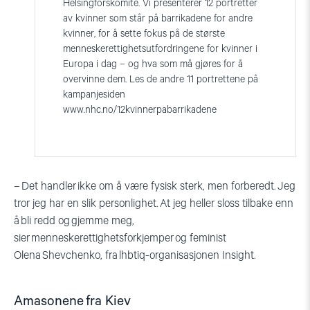
Helsingforskomité. Vi presenterer 12 portretter
av kvinner som står på barrikadene for andre
kvinner, for å sette fokus på de største
menneskerettighetsutfordringene for kvinner i
Europa i dag – og hva som må gjøres for å
overvinne dem. Les de andre 11 portrettene på
kampanjesiden
www.nhc.no/12kvinnerpabarrikadene
–
Det handler ikke om å være fysisk sterk, men forberedt. Jeg
tror jeg har en slik personlighet.
At jeg heller sloss tilbake enn
å bli redd og gjemme meg,
sier menneskerettighetsforkjemper og feminist
Olena
Shevchenko
, fra
lhbti
q
-organisasjonen Insight.
Ama
s
onene
fra Kiev