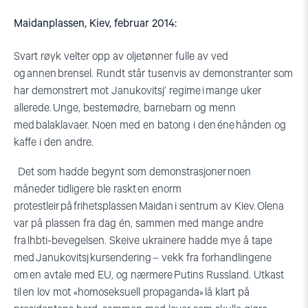
Maidanplassen, Kiev, februar 2014:
Svart røyk velter opp av oljetønner fulle av ved
og annen brensel. Rundt står tusenvis av demonstranter som
har demonstrert mot Janukovitsj’ regime i mange uker
allerede. Unge, bestemødre, barnebarn og menn
med
balaklavaer
.
Noen med
en batong i den
éne
hånden og
kaffe i den andre.
Det som
hadde
begynt som demonstrasjoner
noen
måneder tidligere
ble raskt en enorm
protestleir på frihetsplassen
Maidan
i sentrum av Kiev. Olena
var på plassen fra dag én, sammen med mange andre
fra
lhbti
-bevegelsen. Skeive ukrainere hadde mye å tape
med Janukovitsj
kursendering
– vekk fra forhandlingene
om en avtale med EU, og nærmere Putins Russland. Utkast
til en lov mot «homoseksuell propaganda» lå klart på