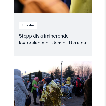
Uttalelse
Stopp diskriminerende
lovforslag mot skeive i Ukraina
Read
article
"Ny
handlingsplan
for
skeive:
Viktig
tiltak
i
krise
og