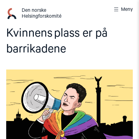
Gå
Meny
til
Den norske
Helsingforskomité
innhold
Kvinnens plass er på
barrikadene