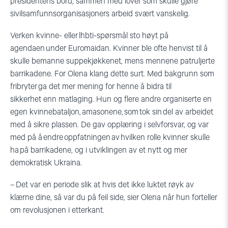
presidentens bord, sammen med lover som skulle gjøre
sivilsamfunnsorganisasjoners arbeid svært vanskelig.
V
erken kvinne- eller
lhbti
-spørsmål sto høyt på
agendaen
under
Euromaidan
. Kvinner ble ofte henvist til å
skulle bemanne suppekjøkkenet, mens mennene patruljerte
barrikadene. For Olena klang dette surt. Med bakgrunn som
fribryter ga det mer mening for henne å bidra til
sikkerhet
enn matlaging
. Hun og flere andre organiserte en
egen kvinnebataljon,
amasonene
, som tok sin del av arbeidet
med å sikre
plassen. De gav opplæring i selvforsvar,
og var
med på
å endre oppfatningen av hvilken rolle
kvinner
skulle
ha
på barrikadene, og
i utviklingen av et nytt og mer
demokratisk Ukraina.
–
Det var en periode slik at hvis det ikke luktet røyk av
klærne dine, så var du på feil side, sier Olena når hun forteller
om revolusjonen i etterkant.