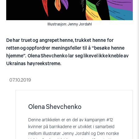
Illustrasjon: Jenny Jordahl
De har truet og angrepet henne, trukket henne for
retten og oppfordrer meningsfeller til å “besøke henne
hjemme”. Olena Shevchenko lar seg likevel ikke kneble av
Ukrainas høyreekstreme.
07.10.2019
Olena Shevchenko
Denne artikkelen er en del av kampanjen #12
kvinner på barrikadene er utviklet i samarbeid
mellom illustratør Jenny Jordahl og Den norske