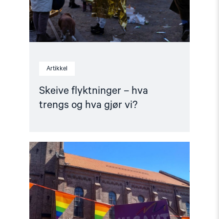
gjør
vi?"
Artikkel
Skeive flyktninger – hva
trengs og hva gjør vi?
Read
article
"Nataliia
Lobatsj:
Då
festivalen
vart
møtt
av