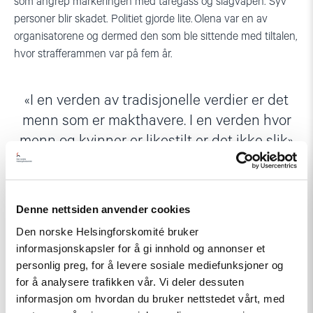
som angrep markeringen med tåregass og slagvåpen. Syv
personer blir skadet. Politiet gjorde lite. Olena var en av
organisatorene og dermed den som ble sittende med tiltalen,
hvor strafferammen var på fem år.
I en verden av tradisjonelle verdier er det
menn som er makthavere. I en verden hvor
menn og kvinner er likestilt er det ikke slik
Denne nettsiden anvender cookies
Den norske Helsingforskomité bruker
Olena Shevchenko
informasjonskapsler for å gi innhold og annonser et
personlig preg, for å levere sosiale mediefunksjoner og
Rettsforhandlingene rekker knapt å begynne før det er
for å analysere trafikken vår. Vi deler dessuten
åpenbart at den ikke kan gjennomføres. Dommeren sier til
informasjon om hvordan du bruker nettstedet vårt, med
Olena at hun ikke bør forlate bygningen fordi det kan være