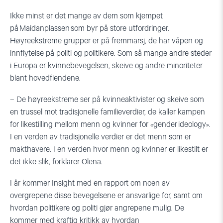
Ikke minst er det mange
av dem som kjempet
på
Maidanplassen
som byr på store utfordringer.
Høyreekstreme grupper er på fremmarsj, de har våpen og
innflytelse på politi og politikere. Som så mange andre steder
i Europa er kvinnebevegelsen, skeive og andre minoriteter
blant hovedfiendene.
– De høyreekstreme ser på kvinneaktivister og skeive som
en trussel mot tradisjonelle familieverdier, de kaller kampen
for likestilling mellom menn og kvinner for «
gender
ideology
».
I en verden av tradisjonelle verdier er det menn som er
makthavere. I en verden hvor menn og kvinner er likestilt er
det ikke slik, forklarer Olena.
I år kommer Insight med en rapport om noen av
overgrepene disse bevegelsene er ansvarlige fo
r
, samt om
hvordan politikere og politi gjør angrepene mulig
.
De
kommer med kraftig kritikk av hvordan