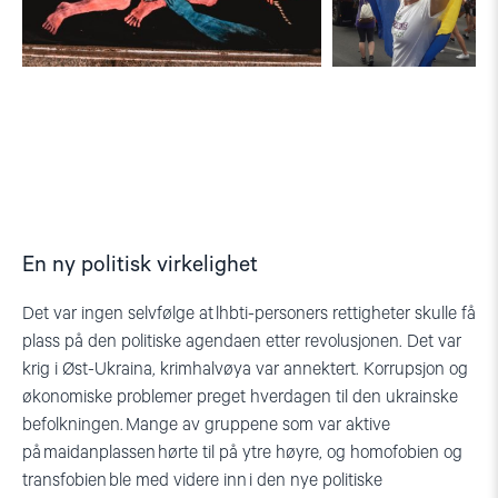
Bildet
Olena
ble
arrestert
for.
Foto:
Insight
En ny politisk virkelighet
Det var ingen selvfølge at
lhbti
-personers rettigheter skulle få
plass på den politiske agendaen etter revolusjonen. Det var
krig i Øst-Ukraina, krimhalvøya var annektert. Korrupsjon og
økonomiske problemer preget hverdagen til den ukrainske
befolkningen. Mange av gruppene som var aktive
på
maidanplassen
hørte til på ytre høyre, og homofobien og
transfobien ble med videre inn i den nye politiske