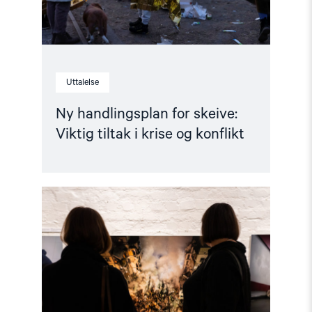
konflikt"
Uttalelse
Ny handlingsplan for skeive:
Viktig tiltak i krise og konflikt
Read
article
"Vellykket
åpning
av
utstilling
om
Ukraina"