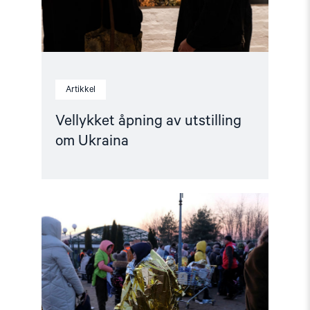
Artikkel
Vellykket åpning av utstilling
om Ukraina
Read
article
"Skeive
flyktninger
–
hva
trengs
og
hva