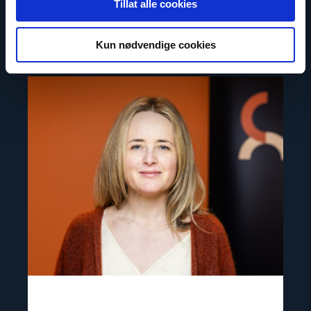
Tillat alle cookies
Kun nødvendige cookies
Kontakt
Read
article
"Mina
Wikshåland
Skouen"