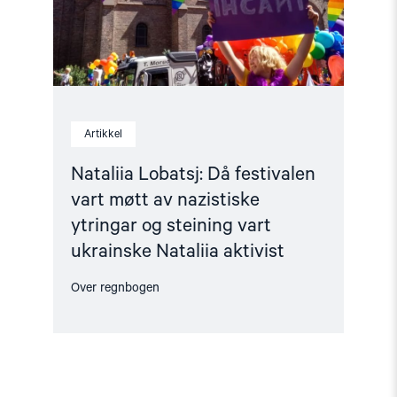
nazistiske
ytringar
og
steining
vart
ukrainske
Nataliia
aktivist"
Artikkel
Nataliia Lobatsj: Då festivalen
vart møtt av nazistiske
ytringar og steining vart
ukrainske Nataliia aktivist
Over regnbogen