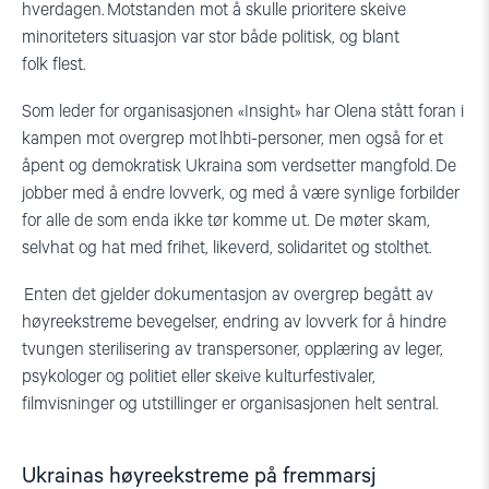
hverdagen. Motstanden mot å skulle prioritere skeive
minoriteters situasjon var stor både politisk, og blant
folk
flest
.
Som leder for organisasjonen «Insight» har Olena stått foran i
kampen mot overgrep mot
lhbti
-personer, men også for et
åpent og demokratisk Ukraina som verdsetter
mangfold. De
jobber med å endre lovverk, og med å være synlige forbilder
for alle de som enda ikke tør komme ut. De møter skam,
selvhat og hat med frihet, likeverd, solidaritet og stolthet.
Enten det gjelder dokumentasjon av overgrep begått av
høyreekstreme bevegelser, endring av lovverk for å hindre
tvungen sterilisering av transpersoner, opplæring av leger,
psykologer og politiet eller skeive kulturfestivaler,
filmvisninger og utstillinger er organisasjonen helt sentral.
Ukrainas høyreekstreme på fremmarsj