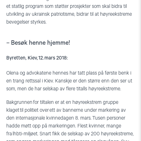
et
statlig
program
som
støtter
prosjekter som skal
bidra til
utvikling av
ukrainsk patriotisme,
bidrar til at høyreekstreme
bevegelser styrkes
.
– Besøk henne hjemme!
Byretten, Kiev, 12. mars 2018:
Olena og advokatene hennes har tatt plass på første benk i
en trang rettssal i Kiev. Kanskje er den større enn den ser ut
som, men de har selskap av flere titalls høyreekstreme.
Bakgrunnen for tiltalen er at en høyreekstrem gruppe
klaget til politiet over ett av bannerne under markering av
den internasjonale kvinnedagen 8. mars. Tusen personer
hadde møtt opp på markeringen. Flest kvinner, mange
fra
lhbti
-miljøet. Snart fikk de selskap av 200 høyreekstreme,