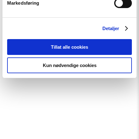
Testamentariske gaver
Markedsføring
Meld deg på vårt nyhetsbrev
Detaljer
Tillat alle cookies
Bli praktikant hos oss
Kun nødvendige cookies