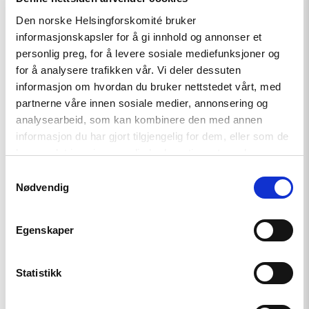
Den norske Helsingforskomité bruker
Logo og grafisk profil
informasjonskapsler for å gi innhold og annonser et
personlig preg, for å levere sosiale mediefunksjoner og
for å analysere trafikken vår. Vi deler dessuten
Våre støttespillere
informasjon om hvordan du bruker nettstedet vårt, med
partnerne våre innen sosiale medier, annonsering og
analysearbeid, som kan kombinere den med annen
Våre vedtekter
informasjon du har gjort tilgjengelig for dem, eller som de
har samlet inn gjennom din bruk av tjenestene deres.
Samtykkevalg
Nødvendig
Bli engasjert
Egenskaper
Støtt oss
Statistikk