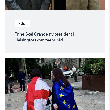
Nyhet
Trine Skei Grande ny president i
Helsingforskomiteens råd
Read
article
"Norge
må
fremme
en
mellomstatlig
klage
mot
Georgia"