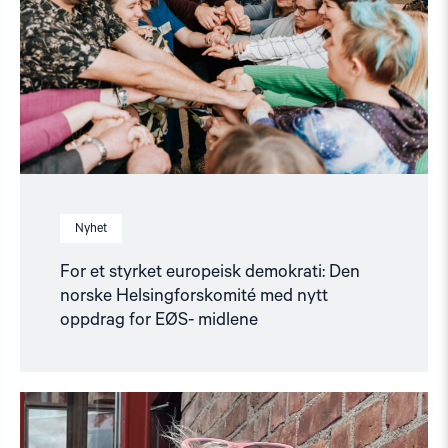
norske
Helsingforskomité
med
nytt
oppdrag
for
EØS-
midlene"
Nyhet
For et styrket europeisk demokrati: Den
norske Helsingforskomité med nytt
oppdrag for EØS- midlene
Read
article
"Fortsatt