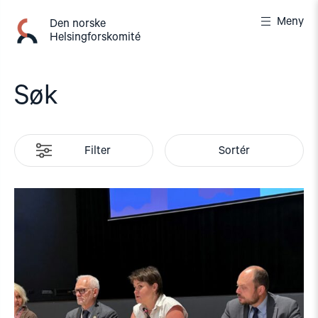
Gå
Meny
til
Den norske
Helsingforskomité
innhold
Søk
Filter
Sortér
Read
article
"Tydelig
støtte
i
Haag
til
«People
First»"