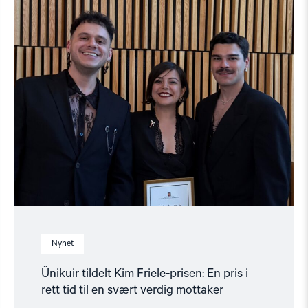
article
"Ünikuir
tildelt
Kim
Friele-
prisen:
En
pris
i
rett
tid
til
en
svært
verdig
mottaker"
Nyhet
Ünikuir tildelt Kim Friele-prisen: En pris i
rett tid til en svært verdig mottaker