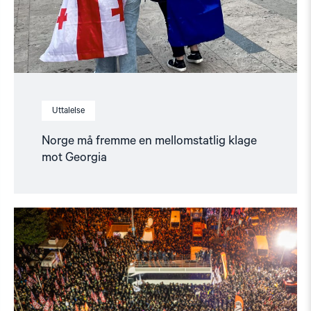
Uttalelse
Norge må fremme en mellomstatlig klage
mot Georgia
Read
article
"Tyrkias
demokratiske
fremtid
er
i
fare"