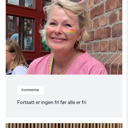
er
ingen
fri
før
alle
er
fri"
Kommentar
Fortsatt er ingen fri før alle er fri
Read