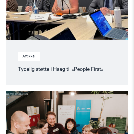
Artikkel
Tydelig støtte i Haag til «People First»
Read
article
"For
et
styrket
europeisk
demokrati:
Den