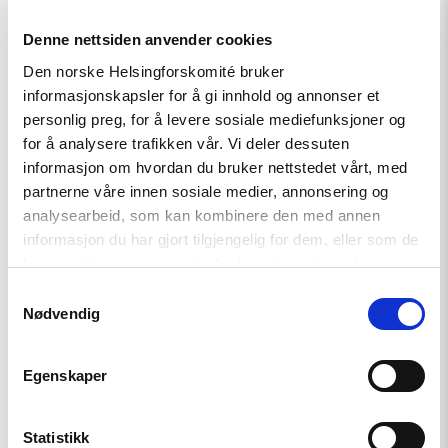
Utviklingspolitikken må ta
menneskerettigheter på alvor
Denne nettsiden anvender cookies
Den norske Helsingforskomité bruker
informasjonskapsler for å gi innhold og annonser et
Read
personlig preg, for å levere sosiale mediefunksjoner og
article
for å analysere trafikken vår. Vi deler dessuten
"Støtt
informasjon om hvordan du bruker nettstedet vårt, med
pressefriheten
–
partnerne våre innen sosiale medier, annonsering og
les
analysearbeid, som kan kombinere den med annen
The
informasjon du har gjort tilgjengelig for dem, eller som de
Forbidden
Times"
har samlet inn gjennom din bruk av tjenestene deres.
Samtykkevalg
Nødvendig
Egenskaper
Statistikk