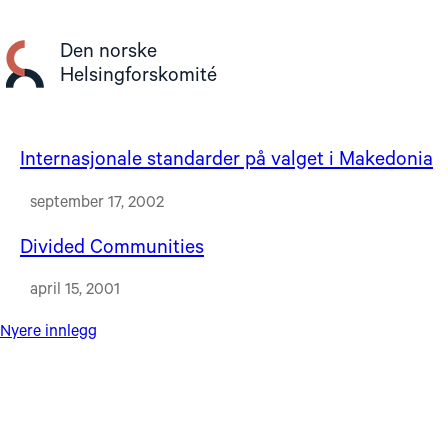
Gå
til
Den norske
innhold
Helsingforskomité
Internasjonale standarder på valget i Makedonia
september 17, 2002
Divided Communities
april 15, 2001
Innleggnavigasjon
Nyere innlegg