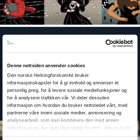
Campaign: 12 Women on the Barricades
We present 12 portraits of women standing on the
barricades of other women, focusing on the greatest
Denne nettsiden anvender cookies
human rights challenges facing women in Europe today.
Den norske Helsingforskomité bruker
informasjonskapsler for å gi innhold og annonser et
Read more
personlig preg, for å levere sosiale mediefunksjoner og
for å analysere trafikken vår. Vi deler dessuten
informasjon om hvordan du bruker nettstedet vårt, med
partnerne våre innen sosiale medier, annonsering og
analysearbeid, som kan kombinere den med annen
informasjon du har gjort tilgjengelig for dem, eller som de
har samlet inn gjennom din bruk av tjenestene deres.