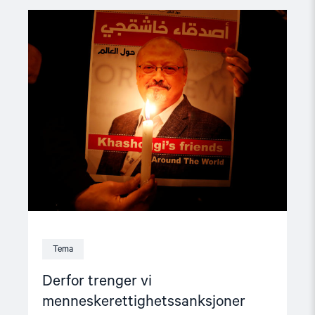
Read
article
"Derfor
trenger
vi
menneskerettighetssanksjoner"
Tema
Derfor trenger vi
menneskerettighetssanksjoner