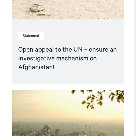
on
Afghanistan!"
Statement
Open appeal to the UN – ensure an
investigative mechanism on
Afghanistan!
Read
article
"The
Norwegian
Helsinki
Committee
is
seeking