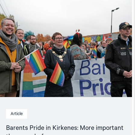
in
Kirkenes:
More
important
than
ever
before"
Article
Barents Pride in Kirkenes: More important