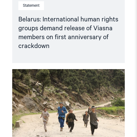
Statement
Belarus: International human rights
groups demand release of Viasna
members on first anniversary of
crackdown
Read
article
"Open
appeal
to
the
UN
–
ensure
an
investigative
mechanism