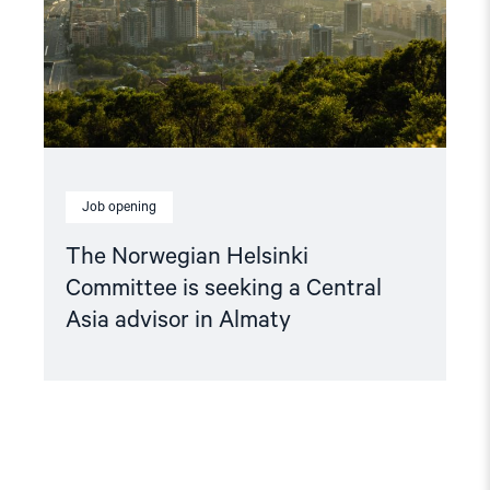
a
Central
Asia
advisor
in
Almaty"
Job opening
The Norwegian Helsinki
Committee is seeking a Central
Asia advisor in Almaty