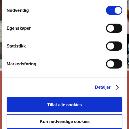
Samtykkevalg
Nødvendig
Egenskaper
Statistikk
Markedsføring
Who we are
Detaljer
The Norwegian Helsinki Committee base its work one the
Tillat alle cookies
Helsinki Declaration, which states that respect for human
rights is crucial for maintaining peace and cooperation
between states.
Kun nødvendige cookies