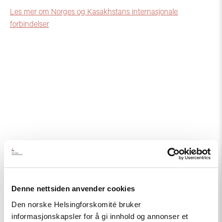
Les mer om Norges og Kasakhstans internasjonale
forbindelser
Relatert
Denne nettsiden anvender cookies
Read
Den norske Helsingforskomité bruker
article
informasjonskapsler for å gi innhold og annonser et
"Fra