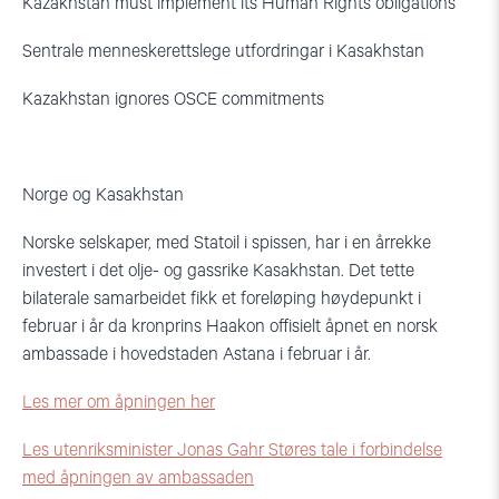
Kazakhstan must implement its Human Rights obligations
Sentrale menneskerettslege utfordringar i Kasakhstan
Kazakhstan ignores OSCE commitments
Norge og Kasakhstan
Norske selskaper, med Statoil i spissen, har i en årrekke
investert i det olje- og gassrike Kasakhstan. Det tette
bilaterale samarbeidet fikk et foreløping høydepunkt i
februar i år da kronprins Haakon offisielt åpnet en norsk
ambassade i hovedstaden Astana i februar i år.
Les mer om åpningen her
Les utenriksminister Jonas Gahr Støres tale i forbindelse
med åpningen av ambassaden