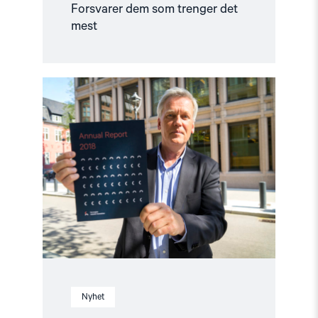
Forsvarer dem som trenger det
mest
Read
article
"Årsrapport:
Slik
står
det
til
med
menneskerettighetene"
Nyhet