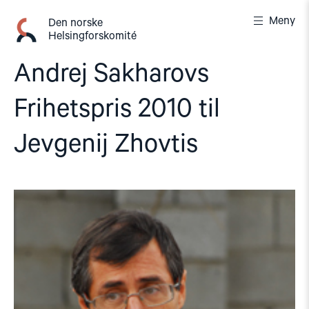
Gå
Meny
til
Den norske
Helsingforskomité
innhold
Andrej Sakharovs
Frihetspris 2010 til
Jevgenij Zhovtis