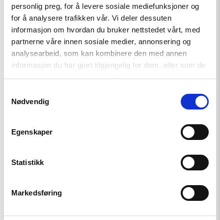
personlig preg, for å levere sosiale mediefunksjoner og
opptøyer
til
for å analysere trafikken vår. Vi deler dessuten
presidentvalg
informasjon om hvordan du bruker nettstedet vårt, med
i
partnerne våre innen sosiale medier, annonsering og
Kasakhstan"
analysearbeid, som kan kombinere den med annen
informasjon du har gjort tilgjengelig for dem, eller som de
har samlet inn gjennom din bruk av tjenestene deres.
Samtykkevalg
Nødvendig
Egenskaper
Statistikk
Markedsføring
Kommentar