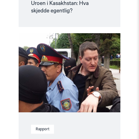
Uroen i Kasakhstan: Hva
skjedde egentlig?
Read
article
"Årsrapport:
Status
for
menneskerettighetene
i
2019"
Rapport