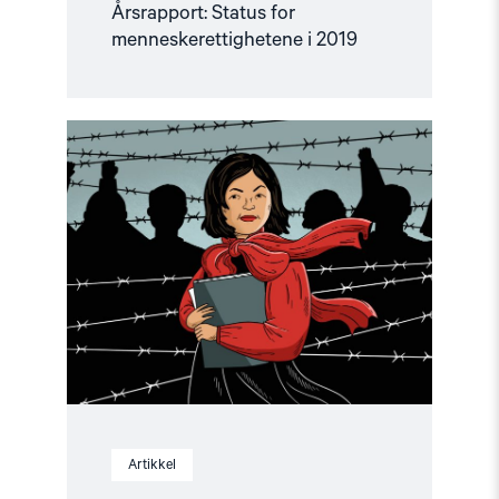
Årsrapport: Status for
menneskerettighetene i 2019
Read
article
"Forsvarer
dem
som
trenger
det
mest"
Artikkel