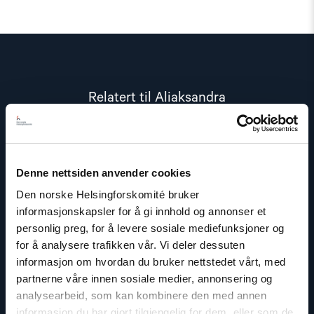
Relatert til Aliaksandra
Read
article
"Belarus
(tidl.
Denne nettsiden anvender cookies
Hviterussland)"
Den norske Helsingforskomité bruker
informasjonskapsler for å gi innhold og annonser et
personlig preg, for å levere sosiale mediefunksjoner og
for å analysere trafikken vår. Vi deler dessuten
informasjon om hvordan du bruker nettstedet vårt, med
partnerne våre innen sosiale medier, annonsering og
analysearbeid, som kan kombinere den med annen
informasjon du har gjort tilgjengelig for dem, eller som de