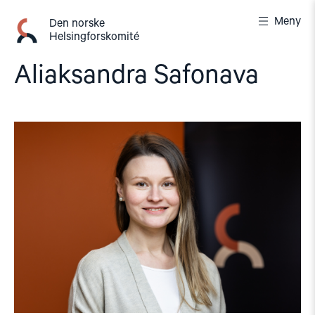
Gå
Meny
til
Den norske
Helsingforskomité
innhold
Aliaksandra Safonava