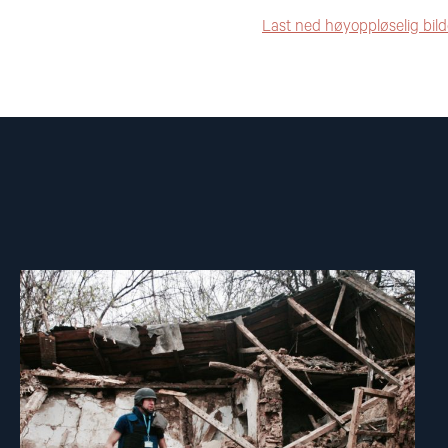
Last ned høyoppløselig bil
Read
article
"Dokumentasjonsarbeidet"