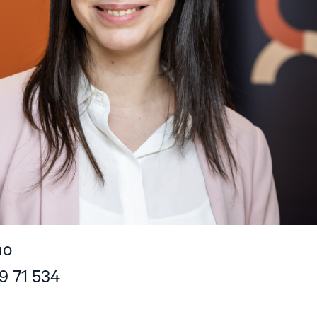
no
9 71 534