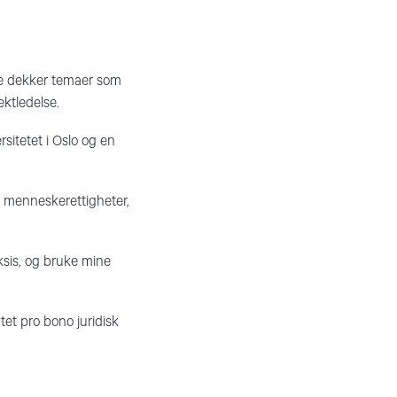
je dekker temaer som
ktledelse.
sitetet i Oslo og en
for menneskerettigheter,
ksis, og bruke mine
tet pro bono juridisk