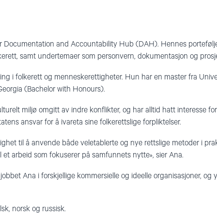
vår Documentation and Accountability Hub (DAH). Hennes porteføl
kerett, samt undertemaer som personvern, dokumentasjon og prosje
ring i folkerett og menneskerettigheter. Hun har en master fra Univer
 Georgia (Bachelor with Honours).
lturelt miljø omgitt av indre konflikter, og har alltid hatt interesse 
ns ansvar for å ivareta sine folkerettslige forpliktelser.
het til å anvende både veletablerte og nye rettslige metoder i pra
il et arbeid som fokuserer på samfunnets nytte», sier Ana.
bet Ana i forskjellige kommersielle og ideelle organisasjoner, og y
sk, norsk og russisk.