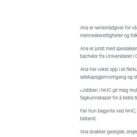
Ana er seniorrådgiver for 
menneskerettigheter og fol
Ana er jurist med spesialise
bachelor fra Universitetet i
Ana har vokst opp i et flerku
selskapsgjennomgang og state
«Jobben i NHC gir meg mulig
fagkunnskaper for å bidra t
Før hun begynte ved NHC, job
bistand.
Ana snakker georgisk, engel