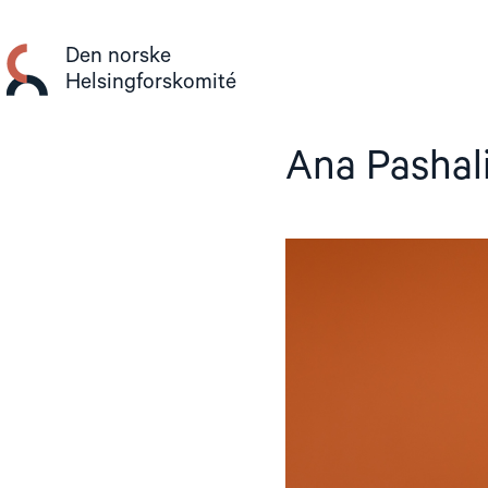
Gå
til
Den norske
innhold
Helsingforskomité
Ana Pashali