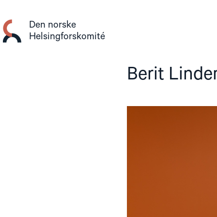
Gå
til
Den norske
innhold
Helsingforskomité
Berit Lind