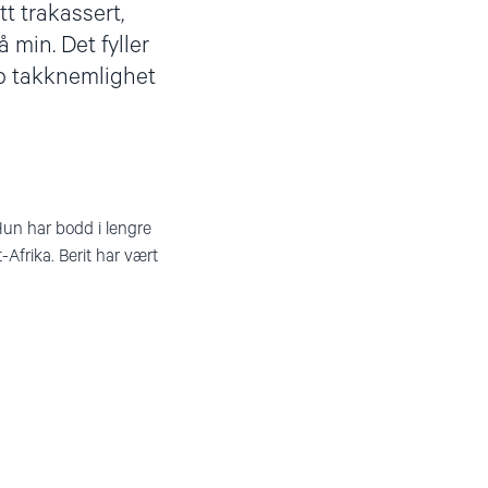
t trakassert,
 min. Det fyller
dyp takknemlighet
 Hun har bodd i lengre
-Afrika. Berit har vært