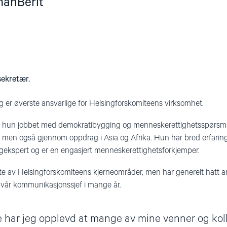
manBerit
sekretær.
 er øverste ansvarlige for Helsingforskomiteens virksomhet.
hun jobbet med demokratibygging og menneskerettighetsspørsmål, 
, men også gjennom oppdrag i Asia og Afrika. Hun har bred erfarin
gekspert og er en engasjert menneskerettighetsforkjemper.
ste av Helsingforskomiteens kjerneområder, men har generelt hatt a
 vår kommunikasjonssjef i mange år.
har jeg opplevd at mange av mine venner og koll