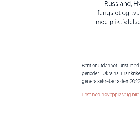
Russland, Hv
fengslet og tvu
meg pliktfølelse
Berit er utdannet jurist med
perioder i Ukraina, Frankrike
generalsekretær siden 2022
Last ned høyoppløselig bild