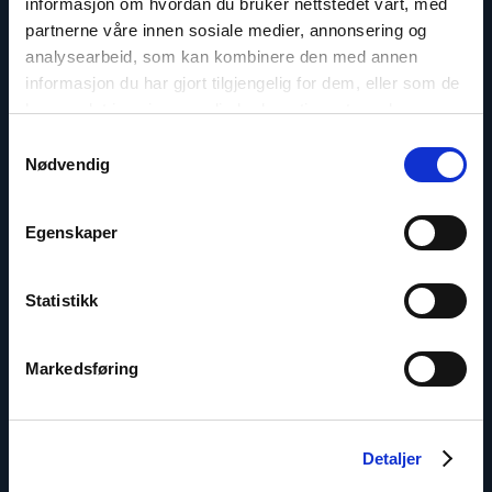
informasjon om hvordan du bruker nettstedet vårt, med
partnerne våre innen sosiale medier, annonsering og
analysearbeid, som kan kombinere den med annen
informasjon du har gjort tilgjengelig for dem, eller som de
har samlet inn gjennom din bruk av tjenestene deres.
Samtykkevalg
Land
Nødvendig
Ungarn
Egenskaper
I hjertet av Europa ligger Ungarn – landet med en
dramatisk historie som i stor grad skyldes
Statistikk
beliggenheten mellom øst og vest.
Markedsføring
Read
article
"Polen"
Detaljer