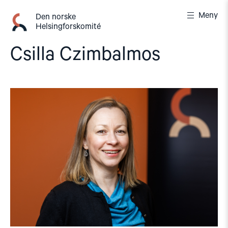
Gå
Meny
til
Den norske
Helsingforskomité
innhold
Csilla Czimbalmos