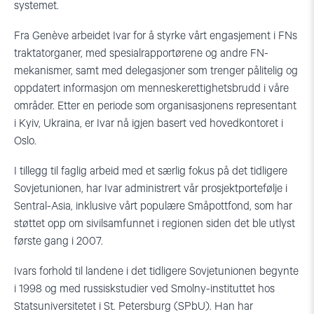
systemet.
Fra Genève arbeidet Ivar for å styrke vårt engasjement i FNs
traktatorganer, med spesialrapportørene og andre FN-
mekanismer, samt med delegasjoner som trenger pålitelig og
oppdatert informasjon om menneskerettighetsbrudd i våre
områder. Etter en periode som organisasjonens representant
i Kyiv, Ukraina, er Ivar nå igjen basert ved hovedkontoret i
Oslo.
I tillegg til faglig arbeid med et særlig fokus på det tidligere
Sovjetunionen, har Ivar administrert vår prosjektportefølje i
Sentral-Asia, inklusive vårt populære Småpottfond, som har
støttet opp om sivilsamfunnet i regionen siden det ble utlyst
første gang i 2007.
Ivars forhold til landene i det tidligere Sovjetunionen begynte
i 1998 og med russiskstudier ved Smolny-instituttet hos
Statsuniversitetet i St. Petersburg (SPbU). Han har