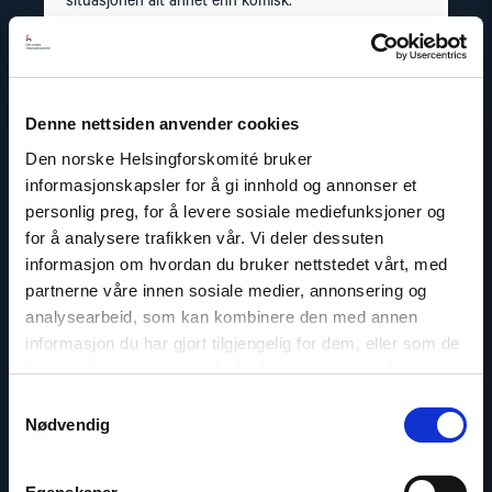
situasjonen alt annet enn komisk.
Read
article
Denne nettsiden anvender cookies
"Usbekistan"
Den norske Helsingforskomité bruker
informasjonskapsler for å gi innhold og annonser et
personlig preg, for å levere sosiale mediefunksjoner og
for å analysere trafikken vår. Vi deler dessuten
informasjon om hvordan du bruker nettstedet vårt, med
partnerne våre innen sosiale medier, annonsering og
analysearbeid, som kan kombinere den med annen
informasjon du har gjort tilgjengelig for dem, eller som de
har samlet inn gjennom din bruk av tjenestene deres.
Samtykkevalg
Nødvendig
Land