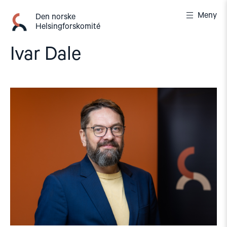
Gå
Meny
til
Den norske
Helsingforskomité
innhold
Ivar Dale