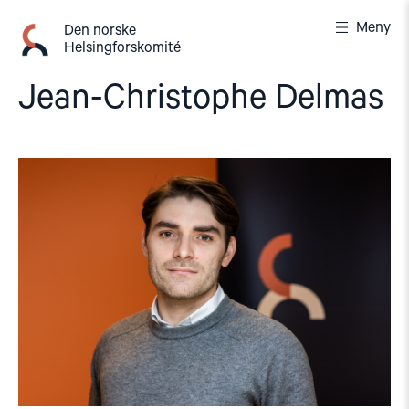
Gå
Meny
til
Den norske
Helsingforskomité
innhold
Jean-Christophe Delmas