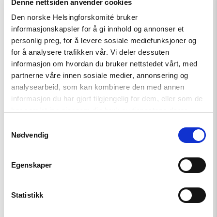
Denne nettsiden anvender cookies
begynte med å styre EU-midler i Mayotte, nord for
Den norske Helsingforskomité bruker
Madagaskar, og deretter arbeidet han i Norec (tidligere
informasjonskapsler for å gi innhold og annonser et
Fredskorpset) i Norge. Hans akademiske bakgrunn
personlig preg, for å levere sosiale mediefunksjoner og
inkluderer studier i internasjonale relasjoner ved London
for å analysere trafikken vår. Vi deler dessuten
School of Economics og europeisk politikk ved
informasjon om hvordan du bruker nettstedet vårt, med
Europakollegiet i Brugge, Belgia. Jean-Christophe behersker
partnerne våre innen sosiale medier, annonsering og
norsk, engelsk og fransk.
analysearbeid, som kan kombinere den med annen
informasjon du har gjort tilgjengelig for dem, eller som de
Last ned høyoppløselig bilde
har samlet inn gjennom din bruk av tjenestene deres.
Samtykkevalg
Nødvendig
Egenskaper
Statistikk