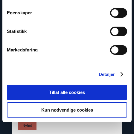
Religion or Belief
Egenskaper
Read
Statistikk
article
"Kjemper
for
religions-
Markedsføring
og
trosfrihet"
Detaljer
Tillat alle cookies
Kun nødvendige cookies
Nyhet