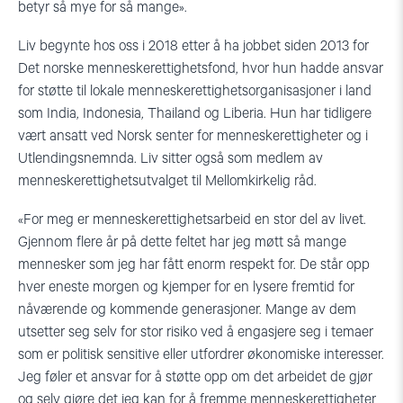
betyr så mye for så mange».
Liv begynte hos oss i 2018 etter å ha jobbet siden 2013 for
Det norske menneskerettighetsfond, hvor hun hadde ansvar
for støtte til lokale menneskerettighetsorganisasjoner i land
som India, Indonesia, Thailand og Liberia. Hun har tidligere
vært ansatt ved Norsk senter for menneskerettigheter og i
Utlendingsnemnda. Liv sitter også som medlem av
menneskerettighetsutvalget til Mellomkirkelig råd.
«For meg er menneskerettighetsarbeid en stor del av livet.
Gjennom flere år på dette feltet har jeg møtt så mange
mennesker som jeg har fått enorm respekt for. De står opp
hver eneste morgen og kjemper for en lysere fremtid for
nåværende og kommende generasjoner. Mange av dem
utsetter seg selv for stor risiko ved å engasjere seg i temaer
som er politisk sensitive eller utfordrer økonomiske interesser.
Jeg føler et ansvar for å støtte opp om det arbeidet de gjør
og selv gjøre det jeg kan for å fremme menneskerettigheter