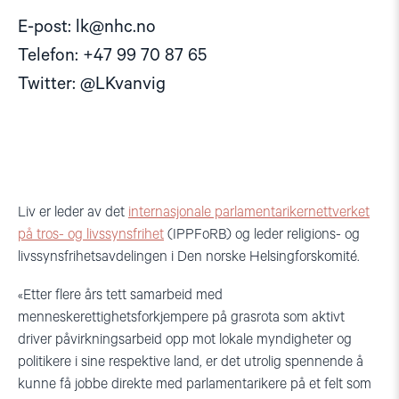
E-post:
lk@nhc.no
Telefon: +47 99 70 87 65
Twitter: @LKvanvig
Liv er leder av det
internasjonale parlamentarikernettverket
på tros- og livssynsfrihet
(IPPFoRB) og leder religions- og
livssynsfrihetsavdelingen i Den norske Helsingforskomité.
«Etter flere års tett samarbeid med
menneskerettighetsforkjempere på grasrota som aktivt
driver påvirkningsarbeid opp mot lokale myndigheter og
politikere i sine respektive land, er det utrolig spennende å
kunne få jobbe direkte med parlamentarikere på et felt som