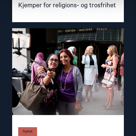
Kjemper for religions- og trosfrihet
Read
article
"Vil
styrke
likestilling
og
trosfrihet"
Nyhet