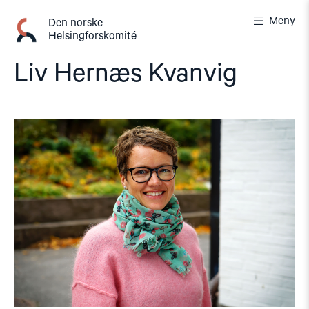
Gå
Meny
til
Den norske
Helsingforskomité
innhold
Liv Hernæs Kvanvig