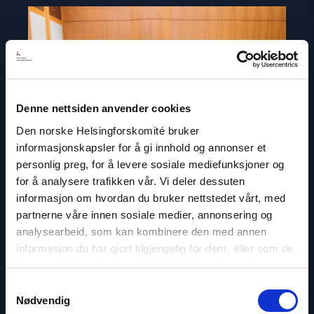
Read
article
"Kjemper
for
retten
til
å
tro"
Denne nettsiden anvender cookies
Den norske Helsingforskomité bruker
informasjonskapsler for å gi innhold og annonser et
personlig preg, for å levere sosiale mediefunksjoner og
for å analysere trafikken vår. Vi deler dessuten
informasjon om hvordan du bruker nettstedet vårt, med
partnerne våre innen sosiale medier, annonsering og
analysearbeid, som kan kombinere den med annen
Tema
informasjon du har gjort tilgjengelig for dem, eller som de
har samlet inn gjennom din bruk av tjenestene deres.
International Panel of
Samtykkevalg
Parliamentarians for Freedom of
Nødvendig