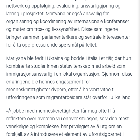
nettverk og oppfølging, evaluering, ansvarliggjøring og
læring i prosjektet. Mar’yana er også ansvarlig for
organisering og koordinering av internasjonale konferanser
og møter om tros- og livssynsfrihet. Disse samlingene
bringer sammen parlamentarikere og sentrale interessenter
for å ta opp presserende spørsmål på feltet.
Mar’yana ble født i Ukraina og bodde i Italia i et tiår, der hun
kombinerte studier innen statsvitenskap med arbeid som
immigrasjonsansvarlig i en lokal organisasjon. Gjennom disse
erfaringene ble hennes engasjement for
menneskerettigheter dypere, etter å ha vært vitne til
utfordringene som migrantarbeidere står overfor i ulike land.
«Å jobbe med menneskerettigheter får meg ofte til å
reflektere over hvordan vi i enhver situasjon, selv den mest
vanskelige og komplekse, har privilegiet av å utgjøre en
forskjell, av å introdusere et element av uforutsigbarhet i