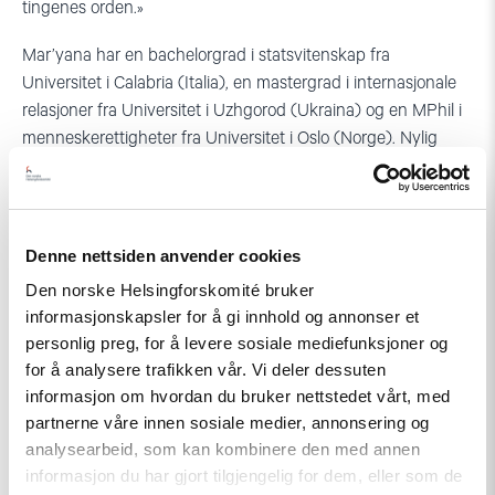
tingenes orden.»
Mar’yana har en bachelorgrad i statsvitenskap fra
Universitet i Calabria (Italia), en mastergrad i internasjonale
relasjoner fra Universitet i Uzhgorod (Ukraina) og en MPhil i
menneskerettigheter fra Universitet i Oslo (Norge). Nylig
fullførte hun Executive Master-kurs i prosjektledelse ved
Oslo Business School BI, noe som ytterligere styrket hennes
kompetanse på dette området.
Denne nettsiden anvender cookies
I tillegg til ukrainsk og russisk, snakker Mar’yana flytende
Den norske Helsingforskomité bruker
italiensk og engelsk. Hun jobber også kontinuerlig med å
informasjonskapsler for å gi innhold og annonser et
finpusse sine norskkunnskaper.
personlig preg, for å levere sosiale mediefunksjoner og
for å analysere trafikken vår. Vi deler dessuten
Å bruke læring fra menneskerettighets- og
informasjon om hvordan du bruker nettstedet vårt, med
utviklingsprosjekter for å forsterke deres positive innvirkning
partnerne våre innen sosiale medier, annonsering og
på samfunn og enkeltpersoner, driver hennes personlige og
analysearbeid, som kan kombinere den med annen
faglige vekst på dette feltet.
informasjon du har gjort tilgjengelig for dem, eller som de