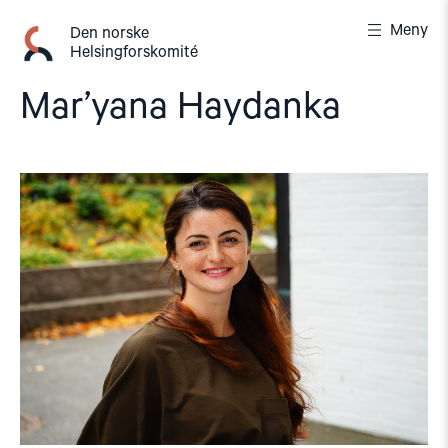
Gå
Meny
til
Den norske
Helsingforskomité
innhold
Mar’yana Haydanka