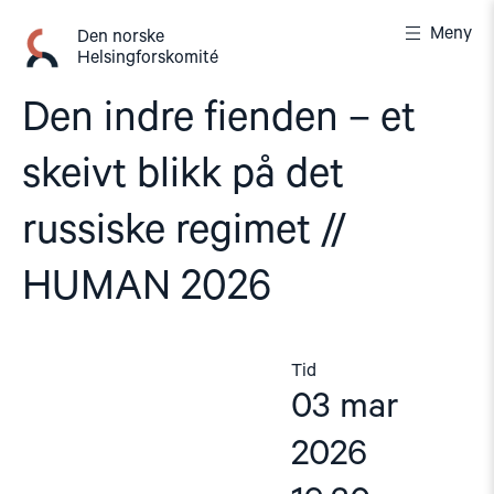
Gå
Meny
til
Den norske
Helsingforskomité
innhold
Den indre fienden – et
skeivt blikk på det
russiske regimet //
HUMAN 2026
Tid
03 mar
2026