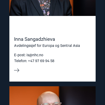
Inna Sangadzhieva
Avdelingssjef for Europa og Sentral Asia
E-post:
is@nhc.no
Telefon: +47 97 69 94 58
Read
article
"Dag
A.
Fedøy"