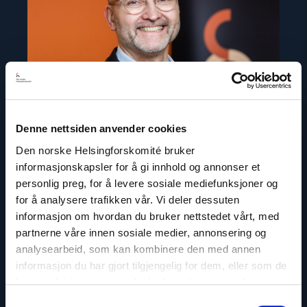
Denne nettsiden anvender cookies
Den norske Helsingforskomité bruker
informasjonskapsler for å gi innhold og annonser et
personlig preg, for å levere sosiale mediefunksjoner og
for å analysere trafikken vår. Vi deler dessuten
Dag A. Fedøy
informasjon om hvordan du bruker nettstedet vårt, med
Kommunikasjonssjef
partnerne våre innen sosiale medier, annonsering og
analysearbeid, som kan kombinere den med annen
E-post:
daf@nhc.no
informasjon du har gjort tilgjengelig for dem, eller som de
Telefon: +47 920 54 309
har samlet inn gjennom din bruk av tjenestene deres.
Samtykkevalg