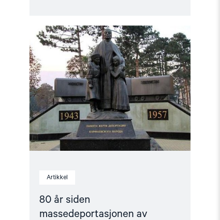
Read
article
"80
år
siden
massedeportasjonen
av
karatsjajene"
Artikkel
80 år siden
massedeportasjonen av