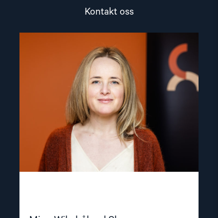
Kontakt oss
Read
article
"Mina
Wikshåland
Skouen"