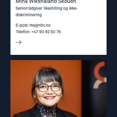
Mina Wikshåland Skouen
Seniorrådgiver likestilling og ikke-
diskriminering
E-post:
ms@nhc.no
Telefon: +47 90 82 50 76
Read
article
"Inna
Sangadzhieva"