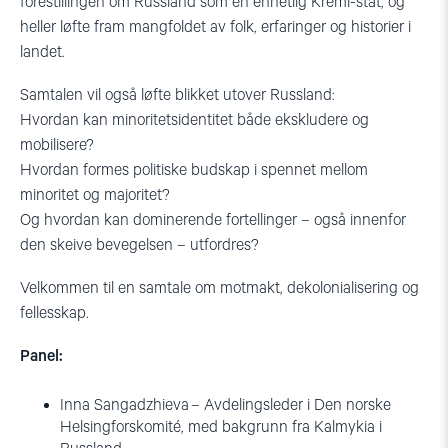
forestillingen om Russland som én enhetlig Kreml-stat, og
heller løfte fram mangfoldet av folk, erfaringer og historier i
landet.
Samtalen vil også løfte blikket utover Russland:
Hvordan kan minoritetsidentitet både ekskludere og
mobilisere?
Hvordan formes politiske budskap i spennet mellom
minoritet og majoritet?
Og hvordan kan dominerende fortellinger – også innenfor
den skeive bevegelsen – utfordres?
Velkommen til en samtale om motmakt, dekolonialisering og
fellesskap.
Panel:
Inna Sangadzhieva – Avdelingsleder i Den norske
Helsingforskomité, med bakgrunn fra Kalmykia i