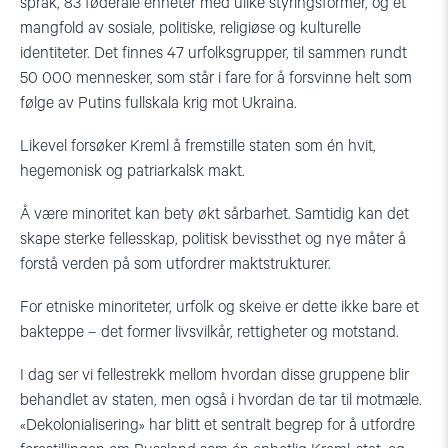
språk, 83 føderale enheter med ulike styringsformer, og et
mangfold av sosiale, politiske, religiøse og kulturelle
identiteter. Det finnes 47 urfolksgrupper, til sammen rundt
50 000 mennesker, som står i fare for å forsvinne helt som
følge av Putins fullskala krig mot Ukraina.
Likevel forsøker Kreml å fremstille staten som én hvit,
hegemonisk og patriarkalsk makt.
Å være minoritet kan bety økt sårbarhet. Samtidig kan det
skape sterke fellesskap, politisk bevissthet og nye måter å
forstå verden på som utfordrer maktstrukturer.
For etniske minoriteter, urfolk og skeive er dette ikke bare et
bakteppe – det former livsvilkår, rettigheter og motstand.
I dag ser vi fellestrekk mellom hvordan disse gruppene blir
behandlet av staten, men også i hvordan de tar til motmæle.
«Dekolonialisering» har blitt et sentralt begrep for å utfordre