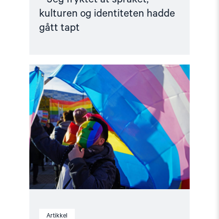
kulturen og identiteten hadde
gått tapt
Read
article
"Russland
har
erklært
hele
lhbtiq+-
bevegelsen
«ekstremistisk»"
Artikkel