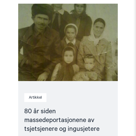
Read
article
"80
år
siden
massedeportasjonene
av
tsjetsjenere
og
ingusjetere"
Artikkel
80 år siden
massedeportasjonene av
tsjetsjenere og ingusjetere