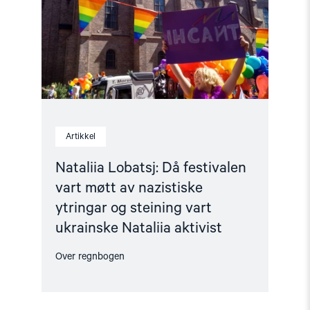
vart
møtt
av
nazistiske
ytringar
og
steining
vart
ukrainske
Nataliia
aktivist"
Artikkel
Nataliia Lobatsj: Då festivalen
vart møtt av nazistiske
ytringar og steining vart
ukrainske Nataliia aktivist
Over regnbogen