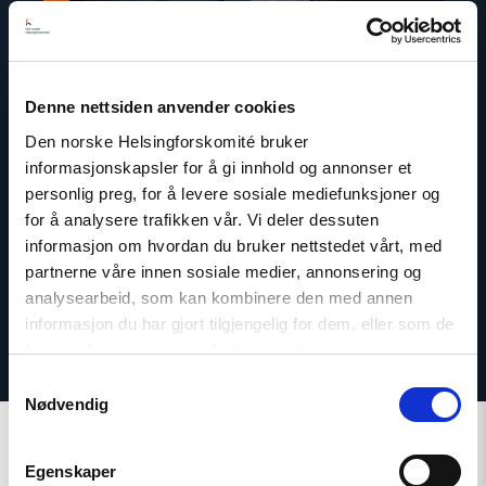
Denne nettsiden anvender cookies
Dag A. Fedøy
Den norske Helsingforskomité bruker
Kommunikasjonssjef
informasjonskapsler for å gi innhold og annonser et
personlig preg, for å levere sosiale mediefunksjoner og
E-post:
daf@nhc.no
for å analysere trafikken vår. Vi deler dessuten
Telefon: +47 920 54 309
informasjon om hvordan du bruker nettstedet vårt, med
partnerne våre innen sosiale medier, annonsering og
analysearbeid, som kan kombinere den med annen
informasjon du har gjort tilgjengelig for dem, eller som de
har samlet inn gjennom din bruk av tjenestene deres.
Samtykkevalg
Nødvendig
Egenskaper