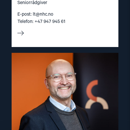
Seniorrådgiver
E-post:
lt@nhc.no
Telefon: +47 947 945 61
Read
article
"Dag
A.
Fedøy"