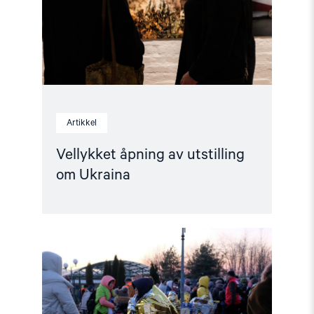
Artikkel
Vellykket åpning av utstilling
om Ukraina
Read
article
"Skeive
flyktninger
–
hva
trengs