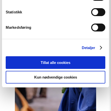
Relatert
Statistikk
Markedsføring
Read
article
"Stopp
Detaljer
diskriminerende
lovforslag
mot
Tillat alle cookies
skeive
i
Ukraina"
Kun nødvendige cookies