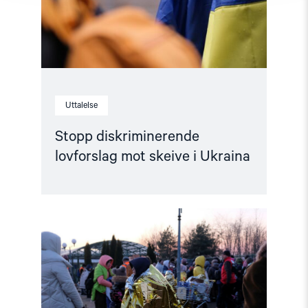
Uttalelse
Stopp diskriminerende
lovforslag mot skeive i Ukraina
Read
article
"Ny
handlingsplan
for
skeive:
Viktig
tiltak