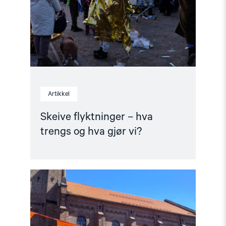
og
hva
gjør
vi?"
Artikkel
Skeive flyktninger – hva
trengs og hva gjør vi?
Read
article
"Nataliia
Lobatsj:
Då
festivalen