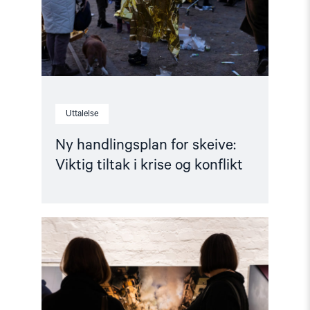
i
krise
og
konflikt"
Uttalelse
Ny handlingsplan for skeive:
Viktig tiltak i krise og konflikt
Read
article
"Vellykket
åpning
av
utstilling
om
Ukraina"