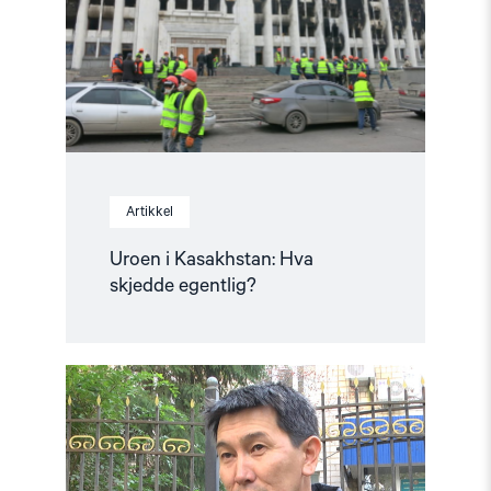
egentlig?"
Artikkel
Uroen i Kasakhstan: Hva
skjedde egentlig?
Read
article
"Kazakhstan:
Hands
off
independent