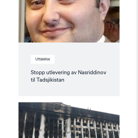
Tadsjikistan"
Uttalelse
Stopp utlevering av Nasriddinov
til Tadsjikistan
Read
article
"Uroen
i
Kasakhstan:
Hva
skjedde