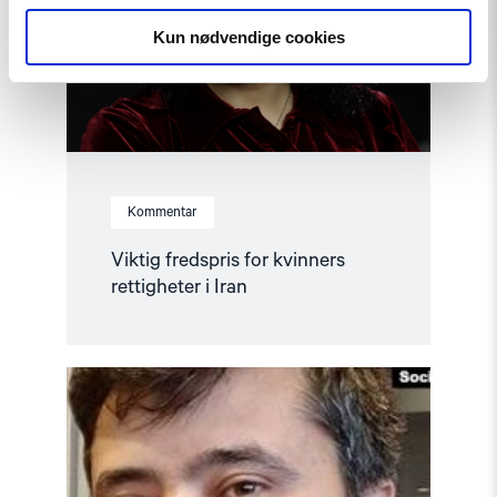
i
Kun nødvendige cookies
Iran"
Kommentar
Viktig fredspris for kvinners
rettigheter i Iran
Read
article
"Stopp
utlevering
av
Nasriddinov
til