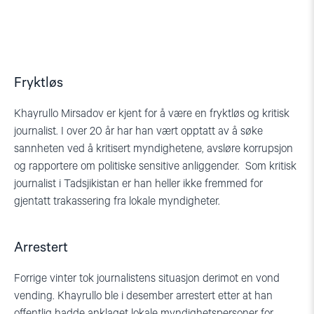
Fryktløs
Khayrullo Mirsadov er kjent for å være en fryktløs og kritisk
journalist. I over 20 år har han vært opptatt av å søke
sannheten ved å kritisert myndighetene, avsløre korrupsjon
og rapportere om politiske sensitive anliggender. Som kritisk
journalist i Tadsjikistan er han heller ikke fremmed for
gjentatt trakassering fra lokale myndigheter.
Arrestert
Forrige vinter tok journalistens situasjon derimot en vond
vending. Khayrullo ble i desember arrestert etter at han
offentlig hadde anklaget lokale myndighetspersoner for