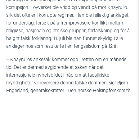
korrupsjon. Lovverket ble vridd og vendt på mot Khayrullo,
slik det ofte er i korrupte regimer. Han ble feilaktig anklaget
for underslag, forsøk på å fremprovosere konflikt mellom
religiøse, nasjonale og etniske grupper
,
forfalskning og for å
ha gitt falsk forklaring. 11. juli ble han funnet skyldig i alle
anklager noe som resulterte i en fengselsdom på 12 år.
– Khayrullos ankesak kommer opp i retten om en måneds
tid. Det er dermed avgjørende at saken når det
internasjonale nyhetsbildet i håp om at tadsjikiske
myndigheter vil reversere denne falske dommen, sier Bjørn
Engesland, generalsekretær i Den norske Helsingforskomitè.