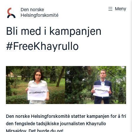
Gå
Meny
til
Den norske
Helsingforskomité
innhold
Bli med i kampanjen
#FreeKhayrullo
Den norske Helsingforskomitè støtter kampanjen for å fri
den fengslede tadsjikiske journalisten Khayrullo
Mirsaidov. Det burde du og!