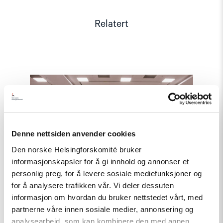
Relatert
Read
article
"OSSE-
konferanse
om
menneskerettigheter
og
Denne nettsiden anvender cookies
grunnleggende
Den norske Helsingforskomité bruker
friheter"
informasjonskapsler for å gi innhold og annonser et
personlig preg, for å levere sosiale mediefunksjoner og
for å analysere trafikken vår. Vi deler dessuten
informasjon om hvordan du bruker nettstedet vårt, med
partnerne våre innen sosiale medier, annonsering og
analysearbeid, som kan kombinere den med annen