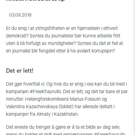
03.08.2018
Er du enig i at ytringsfriheten er en hjørnestein i ethvert
demokrati? Syntes du journalister bør kunne arbeide fritt
uten å bli forfulgt av myndigheter? Syntes du det er feil at
en journalist blir fengslet etter å ha avslørt korrupsjon?
Det er lett!
Det gjør hvertfall vi. Og hvis du er enig i oss kan du bli med i
kampanjen #FreeKhayrullo. Det er lett, og det tar bare et par
minutter. Helsingforskomiteens Marius Fossum og
Valentina Kazachevskaya (bildet) har allerede deltatt i
kampanjen fra Almaty i Kazakhstan.
Det eneste du trenger å gjøre er å ta et bilde av deg selv,
mens du holder et skilt med emneknaggen #FreeKhayrullo.