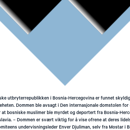
ske utbryterrepublikken i Bosnia-Hercegovina er funnet skyldig
heten. Dommen ble avsagt i Den internasjonale domstolen for d
ter at bosniske muslimer ble myrdet og deportert fra Bosnia-Her
slavia. – Dommen er svært viktig for å vise ofrene at deres lidels
komiteens undervisningsleder Enver Djuliman, selv fra Mostar i