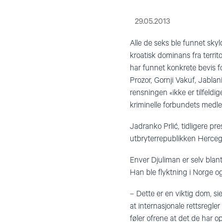
29.05.2013
Alle de seks ble funnet skyl
kroatisk dominans fra terri
har funnet konkrete bevis f
Prozor, Gornji Vakuf, Jablan
rensningen «ikke er tilfeldi
kriminelle forbundets medl
Jadranko Prlić, tidligere pr
utbryterrepublikken Herceg-B
Enver Djuliman er selv blan
Han ble flyktning i Norge o
– Dette er en viktig dom, si
at internasjonale rettsregl
føler ofrene at det de har o