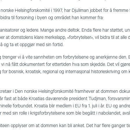
n norske Helsingforskomité i 1997, har Djuliman jobbet for å fremme
idra til forsoning i byen og området han kommer fra:
nisatorer og ledere. Mange andre deltok. Enda flere har støttet, 
r at domstolens klare merkelapp, «forbrytelser», vil bidra til at alle d
 og ta et oppgjør med sin fortid.
 trenger vi å vite sannheten om forbrytelsene og anerkjenne den. 
r vi nå fått dokumentert for ettertiden hva som skjedde. Det vil gjø
 for bosnisk, kroatisk, regional og internasjonal historieskriving om k
ekretær i Den norske Helsingforskomité framhever at dommen dok
slår fast at både Kroatias daværende president Tudjman, forsvarsmi
minelle forbundet. Kroatia blir medlem i EU fra 1. juli i år. EU og andr
jør med sin rolle i krigsforbrytelsene som ble begått i nabolandet, av
teen opplyser om at dommen kan bli anket. Det har flere ganger ti