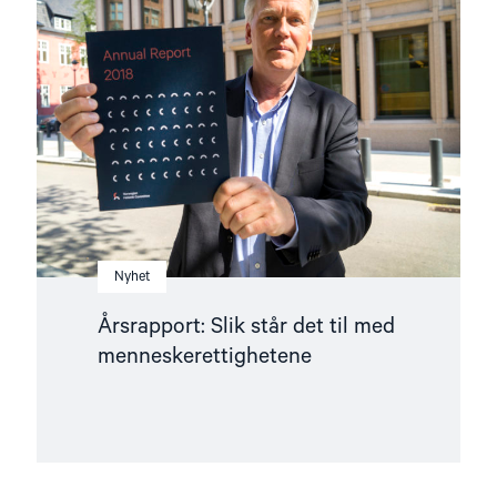
Slik
står
det
til
med
menneskerettighetene"
Nyhet
Årsrapport: Slik står det til med
menneskerettighetene