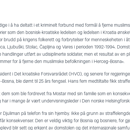
dige i å ha deltatt i et kriminelt forbund med formål å fjerne muslim
torier som den bosnisk-kroatiske ledelsen og ledelsen i Kroatia øns
or brudd på krigens folkerett og forbrytelser for menneskeheten i 
ica, Ljubuški, Stolac, Čapljina og Vares i perioden 1992-1994. Domst
ge handlinger utført av udisiplinerte soldater, men et resultat av e
emmer for å fjerne den muslimske befolkningen i Herceg-Bosna».
esident i Det kroatiske Forsvarsrådet (HVO), og senere for regjeringe
osna, ble dømt til 25 års fengsel. Hans fem medtiltalte fikk straffer 
t dem som ble fordrevet fra Mostar med sin familie som en konsekve
g har i mange år vært undervisningsleder i Den norske Helsingforsk
er Djuliman på telefon fra sin hjemby. Ikke på grunn av straffelengd
er får konsekvenser. Den er veldig viktig for Bosnia og bosniere, f
pplevd blir sett og erkjent av domstolen og det internasjonale samfu