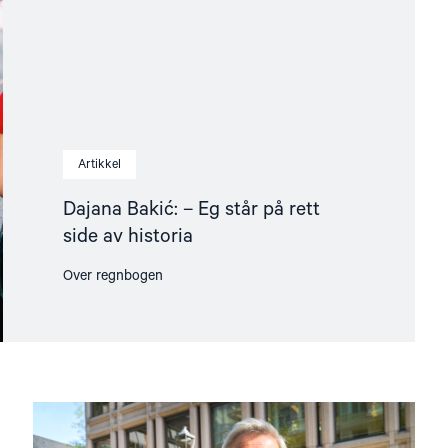
Artikkel
Dajana Bakić: – Eg står på rett
side av historia
Over regnbogen
Read
article
"Årsrapport: