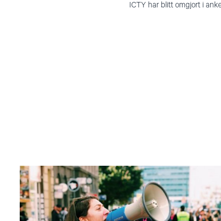
ICTY har blitt omgjort i an
Read
article
"Dajana
Bakić:
–
Eg