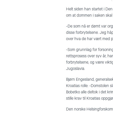
Helt siden han startet i De
om at dommen i saken skal b
-De som nå er dømt var orga
disse forbrytelsene. Jeg håpe
over hva de har vært med på
-Som grunnlag for forsoning
rettsprosess over syv år, ha
forbrytelsene, og være viktig
Jugoslavia.
Bjørn Engesland, generals
Kroatias rolle: -Domstolen 
Bobetko alle deltok i det kri
stille krav til Kroatias oppg
Den norske Helsingforskomi