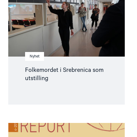
utstilling"
Nyhet
Folkemordet i Srebrenica som
utstilling
Read
article
"Strengthening