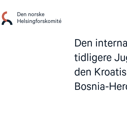
Gå
til
Den norske
innhold
Helsingforskomité
Den interna
tidligere Ju
den Kroatis
Bosnia-Her