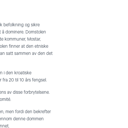
sk befolkning og sikre
ket å dominere. Domstolen
åtte kommuner, Mostar,
olen finner at den etniske
n plan satt sammen av den det
n i den kroatiske
fra 20 til 10 års fengsel.
ns av disse forbrytelsene.
omité.
en, men fordi den bekrefter
or gjennom denne dommen
nnet.