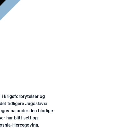
 i krigsforbrytelser og
et tidligere Jugoslavia
cegovina under den blodige
er har blitt sett og
 Bosnia-Hercegovina.