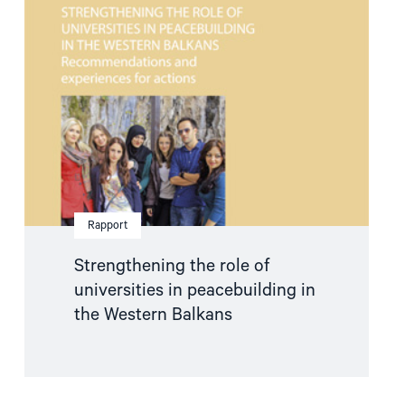
the
role
of
universities
in
peacebuilding
in
the
Western
Balkans"
Rapport
Strengthening the role of
universities in peacebuilding in
the Western Balkans