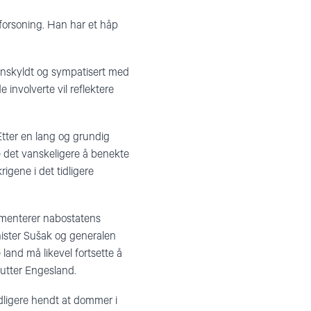
 forsoning. Han har et håp
unnskyldt og sympatisert med
e involverte vil reflektere
Etter en lang og grundig
re det vanskeligere å benekte
rigene i det tidligere
umenterer nabostatens
nister Sušak og generalen
e land må likevel fortsette å
slutter Engesland.
dligere hendt at dommer i