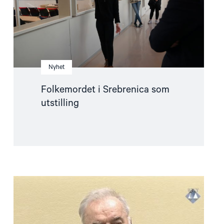
Nyhet
Folkemordet i Srebrenica som
utstilling
Read
article
"Hvorfor
bidrar
ikke