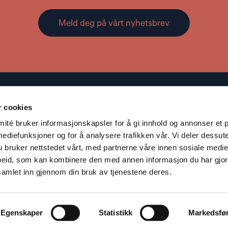
Meld deg på vårt nyhetsbrev
Kontakt
r cookies
Adresse: St. Olavs gate 25, 0166 OSLO
té bruker informasjonskapsler for å gi innhold og annonser et p
Post: Postboks 357 Sentrum, 0101 OSLO
mediefunksjoner og for å analysere trafikken vår. Vi deler dessut
S
Telefon: +47 953 32 235
bruker nettstedet vårt, med partnerne våre innen sosiale medie
V
Epost:
nhc@nhc.no
eid, som kan kombinere den med annen informasjon du har gjort 
Gavekonto: 5081 05 58927
samlet inn gjennom din bruk av tjenestene deres.
Organisasjonsnummer: 959 196 451
Vipps: 20935
Egenskaper
Statistikk
Markedsfø