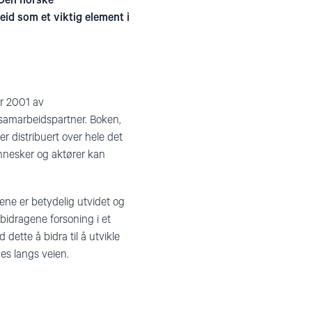
 Den norske
eid som et viktig element i
ar 2001 av
 samarbeidspartner. Boken,
r distribuert over hele det
ennesker og aktører kan
ene er betydelig utvidet og
bidragene forsoning i et
ette å bidra til å utvikle
es langs veien.