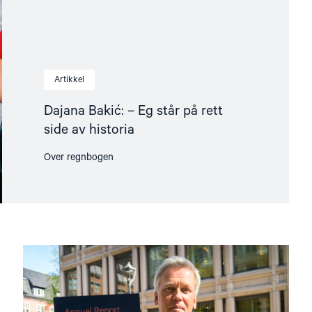
Artikkel
Dajana Bakić: – Eg står på rett
side av historia
Over regnbogen
Read
article
"Årsrapport:
Slik
står