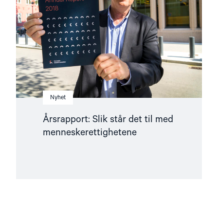
det
til
med
menneskerettighetene"
Nyhet
Årsrapport: Slik står det til med
menneskerettighetene