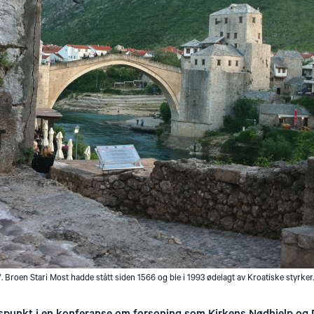
". Broen Stari Most hadde stått siden 1566 og ble i 1993 ødelagt av Kroatiske styrker