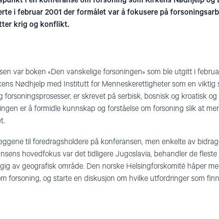
gspunkt i en konferanse om forsoning som Kirkens Nødhjelp og
te i februar 2001 der formålet var å fokusere på forsoningsarb
er krig og konflikt.
sen var boken «Den vanskelige forsoningen» som ble utgitt i febru
kens Nødhjelp med Institutt for Menneskerettigheter som en viktig
orsoningsprosesser, er skrevet på serbisk, bosnisk og kroatisk og e
ttingen er å formidle kunnskap og forståelse om forsoning slik at m
t.
eggene til foredragsholdere på konferansen, men enkelte av bidrag
nsens hovedfokus var det tidligere Jugoslavia, behandler de fleste 
gig av geografisk område. Den norske Helsingforskomité håper med d
m forsoning, og starte en diskusjon om hvilke utfordringer som finn