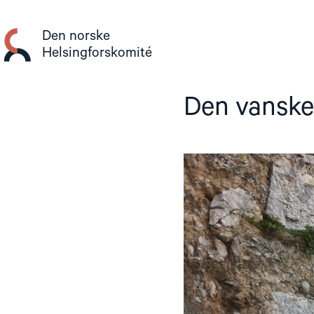
Gå
til
Den norske
innhold
Helsingforskomité
Den vanske