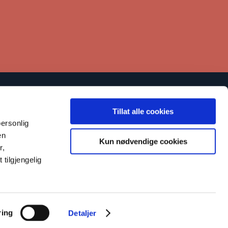
Lenker
Tillat alle cookies
Kontakt
ersonlig
en
tøtt oss
Kun nødvendige cookies
r,
arsling om kritikkverdige forhold
tilgjengelig
ring
Detaljer