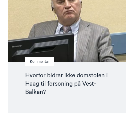
domstolen
i
Haag
til
forsoning
på
Vest-
Balkan?"
Kommentar
Hvorfor bidrar ikke domstolen i
Haag til forsoning på Vest-
Balkan?