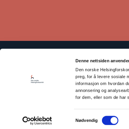
Den norske Helsingforskomité baserer sitt arbeid på
Denne nettsiden anvende
Helsingforserklæringen som fastslår at respekt for
Den norske Helsingforskomi
menneskerettighetene er avgjørende for å bevare fred og
samarbeid mellom statene.
preg, for å levere sosiale 
informasjon om hvordan du 
Les vår Personvernerklæring
annonsering og analysearb
for dem, eller som de har 
Samtykkevalg
Nødvendig