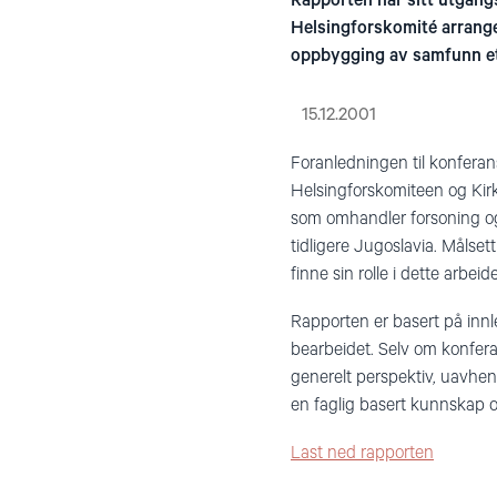
Rapporten har sitt utgan
Helsingforskomité arranger
oppbygging av samfunn ett
15.12.2001
Foranledningen til konferan
Helsingforskomiteen og Kir
som omhandler forsoning og f
tidligere Jugoslavia. Målse
finne sin rolle i dette arbeide
Rapporten er basert på innl
bearbeidet. Selv om konfera
generelt perspektiv, uavhen
en faglig basert kunnskap o
Last ned rapporten