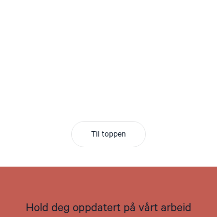
Til toppen
Hold deg oppdatert på vårt arbeid