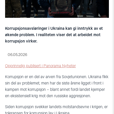
Korrupsjonsavsløringer i Ukraina kan gi inntrykk av et
økende problem. I realiteten viser det at arbeidet mot
korrupsjon virker.
06.05.2026
Opprinnelig publisert i Panorama Nyheter
Korrupsjon er en del av arven fra Sovjetunionen. Ukraina fikk
sin del av problemet, men har de siste årene ligget i front i
kampen mot korrupsjon – blant annet fordi landet kjemper
en eksistensiell krig mot den russiske aggresjonen.
Siden korrupsjon svekker landets motstandsevne i krigen, er
toleransen for korrupsjon lav i Ukraina.