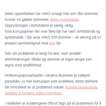
Siden opprettelsen har VAKS avsagt mer enn 350 dommer,
hvorav 46 gjelder dommere,
ifølge Automaidan
.
Opprydningen i domstolene er særlig viktig
fordi korrupsjonen der over flere tiår har vært omfattende og
systematisk. I fjor avsa VAKS 109 dommer – en økning på 41
prosent sammenlignet med
året
før.
Selv om problemet er langt fra løst, viser antallet
etterforskninger, tiltaler og dommer at ingen lenger kan
regne med straffefrihet.
Antikorrupsjonsarbeidet i Ukraina illustrerer et velkjent
paradoks: Jo mer korrupsjon som avdekkes, desto sterkere
blir inntrykket av at problemet vokser.
Russisk propaganda
forsøker å forstørre dette inntrykket.
I realiteten er avsløringene ofte et tegn på at systemene for å