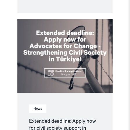
Read
article
"Extended
deadline:
Apply
now
for
civil
society
support
in
Türkiye!"
News
Extended deadline: Apply now
for civil society support in