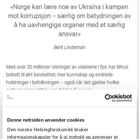
Norge kan lære noe av Ukraina i kampen
mot korrupsjon – særlig om betydningen av
å ha uavhengige organer med et særlig
ansvar.
Berit Lindeman
Med over 25 millioner visninger av videoene i fjor, har Bihus
bidratt til økt bevissthet, mer kunnskap og endrede
holdninger i befolkningen – også når det gjelder hvilke
antikorrupsjonstiltak som faktisk fungerer.
Norge kan også lære av Ukraina
Denne nettsiden anvender cookies
Norge har lenge vært blant landene ukrainske
Den norske Helsingforskomité bruker
antikorrupsjonsorganisasjoner ser til når det gjelder åpenhet,
informasjonskapsler for å gi innhold og annonser et