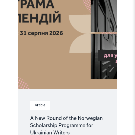
the
Norwegian
Scholarship
Programme
for
Ukrainian
Writers"
Article
A New Round of the Norwegian
Scholarship Programme for
Ukrainian Writers