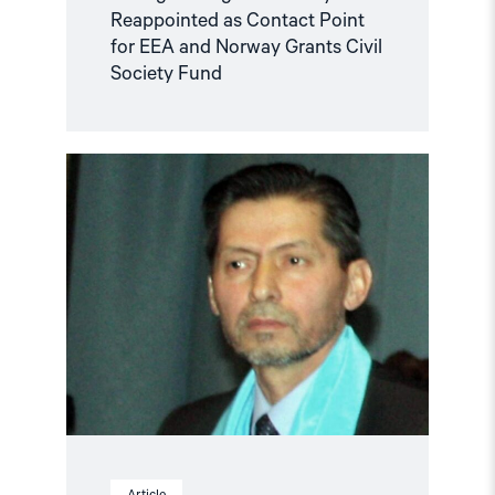
Reappointed as Contact Point
for EEA and Norway Grants Civil
Society Fund
Read
article
"Tajikistan:
End
torture,
release
political
prisoners"