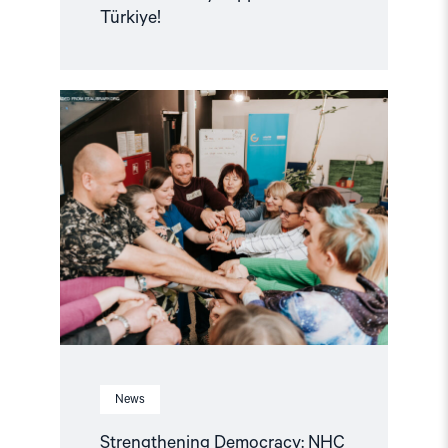
Türkiye!
Read
article
"Strengthening
Democracy:
NHC
Reappointed
as
Contact
Point
for
EEA
and
Norway
Grants
Civil
Society
Fund"
News
Strengthening Democracy: NHC