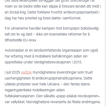
Det siste eksempelet synliggjør det grovt urettferdige i at
noen av de bedre stilte kan slippe å forsvare landet sitt midt i
en brutal krig. Dette forklarer hvorfor antikorrupsjonsarbeid i
dag har høy prioritet og bred støtte i samfunnet.
For ukrainerne handler kampen mot korrupsjon bokstavelig
talt om liv og død – ikke om kosmetiske reformer for å
tilfredsstille EU-krav.
Automaidan er en landsomfattende organisasjon som også
har erfaring med å mobilisere befolkningen siden sin
opprettelse under Verdighetsrevolusjonen i 2013.
I juli 2025
vedtok
myndighetene lovendringer som truet
uavhengigheten til antikorrupsjonsinstitusjonene. Dette
utløste protester over hele Ukraina – den første større
regjeringskritiske mobiliseringen siden
fullskalainvasjonen. Den såkalte «papp-plakat-revolusjonen»
var vellykket. Myndighetene reverserte de fleste endringene,