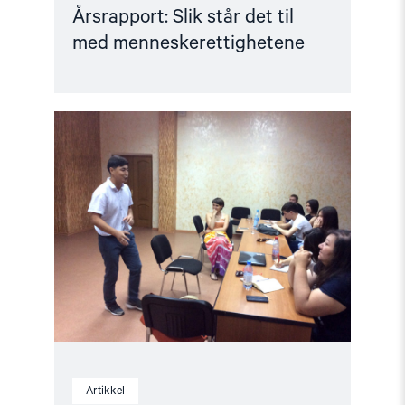
Årsrapport: Slik står det til
med menneskerettighetene
Read
article
"Opplæring
av
journalisttalenter"
Artikkel