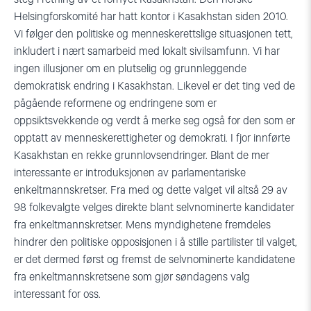
Helsingforskomité har hatt kontor i Kasakhstan siden 2010.
Vi følger den politiske og menneskerettslige situasjonen tett,
inkludert i nært samarbeid med lokalt sivilsamfunn. Vi har
ingen illusjoner om en plutselig og grunnleggende
demokratisk endring i Kasakhstan. Likevel er det ting ved de
pågående reformene og endringene som er
oppsiktsvekkende og verdt å merke seg også for den som er
opptatt av menneskerettigheter og demokrati. I fjor innførte
Kasakhstan en rekke grunnlovsendringer. Blant de mer
interessante er introduksjonen av parlamentariske
enkeltmannskretser. Fra med og dette valget vil altså 29 av
98 folkevalgte velges direkte blant selvnominerte kandidater
fra enkeltmannskretser. Mens myndighetene fremdeles
hindrer den politiske opposisjonen i å stille partilister til valget,
er det dermed først og fremst de selvnominerte kandidatene
fra enkeltmannskretsene som gjør søndagens valg
interessant for oss.