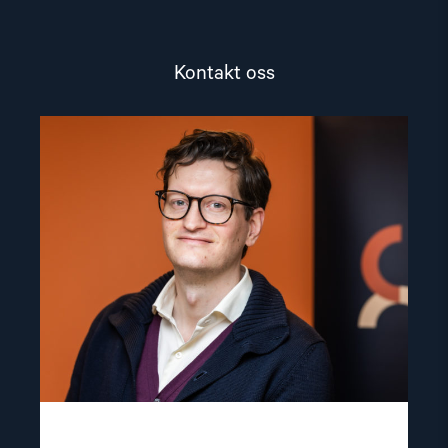
Kontakt oss
Read
article
"Marius
Fossum"