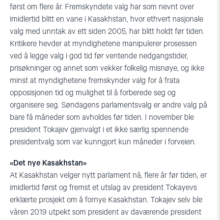
først om flere år. Fremskyndete valg har som nevnt over
imidlertid blitt en vane i Kasakhstan, hvor ethvert nasjonale
valg med unntak av ett siden 2005, har blitt holdt før tiden.
Kritikere hevder at myndighetene manipulerer prosessen
ved å legge valg i god tid før ventende nedgangstider,
prisøkninger og annet som vekker folkelig misnøye, og ikke
minst at myndighetene fremskynder valg for å frata
opposisjonen tid og mulighet til å forberede seg og
organisere seg. Søndagens parlamentsvalg er andre valg på
bare få måneder som avholdes før tiden. I november ble
president Tokajev gjenvalgt i et ikke særlig spennende
presidentvalg som var kunngjort kun måneder i forveien.
«Det nye Kasakhstan»
At Kasakhstan velger nytt parlament nå, flere år før tiden, er
imidlertid først og fremst et utslag av president Tokayevs
erklærte prosjekt om å fornye Kasakhstan. Tokajev selv ble
våren 2019 utpekt som president av daværende president