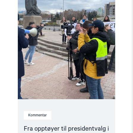
til
presidentvalg
i
Kasakhstan"
Kommentar
Fra opptøyer til presidentvalg i