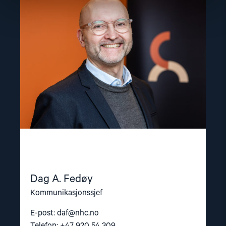
"Dag
A.
Fedøy"
Dag A. Fedøy
Kommunikasjonssjef
E-post:
daf@nhc.no
Telefon: +47 920 54 309