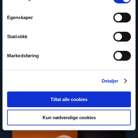
Egenskaper
Statistikk
Markedsføring
Valentina Kazachevskaya
Regional rådgiver i Sentral-Asia
Detaljer
E-post:
vk@nhc.no
Telefon: (+7) 707 686 42 93
Tillat alle cookies
Kun nødvendige cookies
Read
article