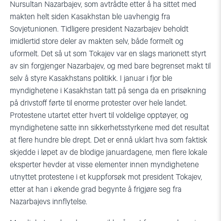
Nursultan Nazarbajev, som avtrådte etter å ha sittet med
makten helt siden Kasakhstan ble uavhengig fra
Sovjetunionen. Tidligere president Nazarbajev beholdt
imidlertid store deler av makten selv, både formelt og
uformelt. Det så ut som Tokajev var en slags marionett styrt
av sin forgjenger Nazarbajev, og med bare begrenset makt til
selv å styre Kasakhstans politikk. I januar i fjor ble
myndighetene i Kasakhstan tatt på senga da en prisøkning
på drivstoff førte til enorme protester over hele landet.
Protestene utartet etter hvert til voldelige opptøyer, og
myndighetene satte inn sikkerhetsstyrkene med det resultat
at flere hundre ble drept. Det er ennå uklart hva som faktisk
skjedde i løpet av de blodige januardagene, men flere lokale
eksperter hevder at visse elementer innen myndighetene
utnyttet protestene i et kuppforsøk mot president Tokajev,
etter at han i økende grad begynte å frigjøre seg fra
Nazarbajevs innflytelse.