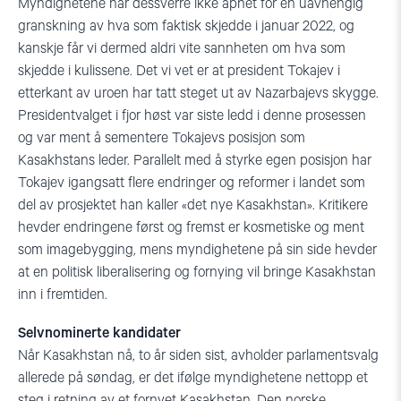
Myndighetene har dessverre ikke åpnet for en uavhengig
granskning av hva som faktisk skjedde i januar 2022, og
kanskje får vi dermed aldri vite sannheten om hva som
skjedde i kulissene. Det vi vet er at president Tokajev i
etterkant av uroen har tatt steget ut av Nazarbajevs skygge.
Presidentvalget i fjor høst var siste ledd i denne prosessen
og var ment å sementere Tokajevs posisjon som
Kasakhstans leder. Parallelt med å styrke egen posisjon har
Tokajev igangsatt flere endringer og reformer i landet som
del av prosjektet han kaller «det nye Kasakhstan». Kritikere
hevder endringene først og fremst er kosmetiske og ment
som imagebygging, mens myndighetene på sin side hevder
at en politisk liberalisering og fornying vil bringe Kasakhstan
inn i fremtiden.
Selvnominerte kandidater
Når Kasakhstan nå, to år siden sist, avholder parlamentsvalg
allerede på søndag, er det ifølge myndighetene nettopp et
steg i retning av et fornyet Kasakhstan. Den norske