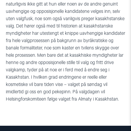
naturligvis ikke gitt at hun eller noen av de andre genuint
uavhengige og opposisjonelle kandidatene velges inn, selv
uten valgfusk, noe som også vanligvis preger kasakhstanske
valg. Det hører også med til historien at kasakhstanske
myndigheter har utestengt et knippe uavhengige kandidater
fra hele valgprosessen på bakgrunn av byråkratiske og
banale formaliteter, noe som kaster en tvilens skygge over
hele prosessen. Men bare det at kasakhiske myndigheter lar
henne og andre opposisjonelle stille til valg og fritt drive
valgkamp, tyder på at noe er i ferd med å endre seg i
Kasakhstan. I hvilken grad endringene er reelle eller
kosmetiske vil bare tiden vise – valget på søndag vil
imidlertid gi oss en god pekepinn. På valgdagen vil
Helsingforskomiteen følge valget fra Almaty i Kasakhstan.