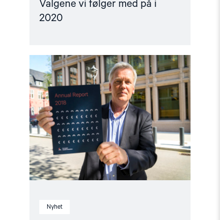
Valgene vi følger med på i
2020
Read
article
"Årsrapport:
Slik
står
det
til
med
menneskerettighetene"
Nyhet