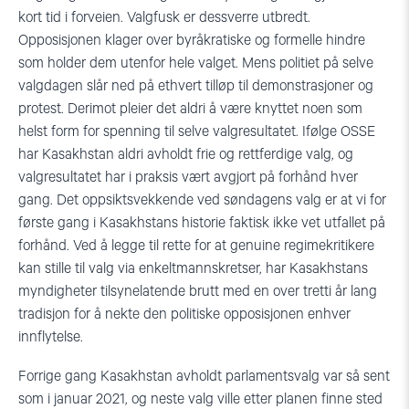
kort tid i forveien. Valgfusk er dessverre utbredt.
Opposisjonen klager over byråkratiske og formelle hindre
som holder dem utenfor hele valget. Mens politiet på selve
valgdagen slår ned på ethvert tilløp til demonstrasjoner og
protest. Derimot pleier det aldri å være knyttet noen som
helst form for spenning til selve valgresultatet. Ifølge OSSE
har Kasakhstan aldri avholdt frie og rettferdige valg, og
valgresultatet har i praksis vært avgjort på forhånd hver
gang. Det oppsiktsvekkende ved søndagens valg er at vi for
første gang i Kasakhstans historie faktisk ikke vet utfallet på
forhånd. Ved å legge til rette for at genuine regimekritikere
kan stille til valg via enkeltmannskretser, har Kasakhstans
myndigheter tilsynelatende brutt med en over tretti år lang
tradisjon for å nekte den politiske opposisjonen enhver
innflytelse.
Forrige gang Kasakhstan avholdt parlamentsvalg var så sent
som i januar 2021, og neste valg ville etter planen finne sted