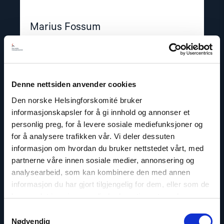
Marius Fossum
Stedlig representant i Sentral-Asia
E-post:
mf@nhc.no
Telefon: +7-771-506-4955
Denne nettsiden anvender cookies
Twitter: @Marius_Fossum
Den norske Helsingforskomité bruker
informasjonskapsler for å gi innhold og annonser et
personlig preg, for å levere sosiale mediefunksjoner og
for å analysere trafikken vår. Vi deler dessuten
Read
informasjon om hvordan du bruker nettstedet vårt, med
article
partnerne våre innen sosiale medier, annonsering og
"Valentina
Kazachevskaya"
analysearbeid, som kan kombinere den med annen
informasjon du har gjort tilgjengelig for dem, eller som de
har samlet inn gjennom din bruk av tjenestene deres.
Samtykkevalg
Nødvendig