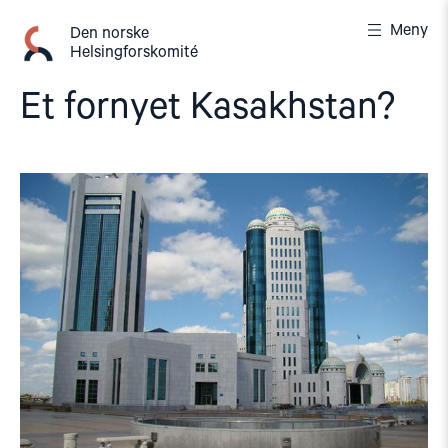
Gå
Meny
til
Den norske
Helsingforskomité
innhold
Et fornyet Kasakhstan?