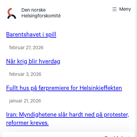
Gå
Meny
til
Den norske
Helsingforskomité
innhold
Barentshavet i spill
februar 27, 2026
Når krig blir hverdag
februar 3, 2026
Fullt hus på førpremiere for Helsinkieffekten
januar 21, 2026
Iran: Myndighetene slår hardt ned på protester,
reformer kreves.
januar 14, 2026