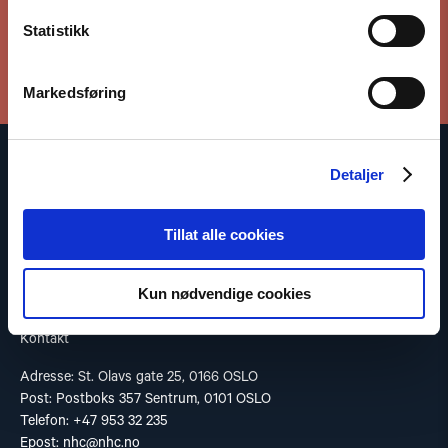
Statistikk
Meld deg på vårt nyhetsbrev
Markedsføring
Detaljer
Den norske Helsingforskomité baserer sitt arbeid på
Helsingforserklæringen som fastslår at respekt for
menneskerettighetene er avgjørende for å bevare fred og
Tillat alle cookies
samarbeid mellom statene.
Les vår Personvernerklæring
Kun nødvendige cookies
Kontakt
Adresse: St. Olavs gate 25, 0166 OSLO
Post: Postboks 357 Sentrum, 0101 OSLO
Telefon: +47 953 32 235
Epost:
nhc@nhc.no