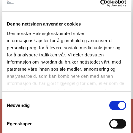
Denne nettsiden anvender cookies
Den norske Helsingforskomité bruker
informasjonskapsler for å gi innhold og annonser et
personlig preg, for å levere sosiale mediefunksjoner og
for å analysere trafikken vår. Vi deler dessuten
informasjon om hvordan du bruker nettstedet vårt, med
partnerne våre innen sosiale medier, annonsering og
analysearbeid, som kan kombinere den med annen
Til toppen
informasjon du har gjort tilgjengelig for dem, eller som de
har samlet inn gjennom din bruk av tjenestene deres.
Samtykkevalg
Nødvendig
Hold deg oppdatert på vårt arbeid
Egenskaper