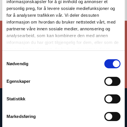
informasjonskapsler for å gi innhold og annonser et
Til toppen
personlig preg, for å levere sosiale mediefunksjoner og
for å analysere trafikken vår. Vi deler dessuten
informasjon om hvordan du bruker nettstedet vårt, med
partnerne våre innen sosiale medier, annonsering og
analysearbeid, som kan kombinere den med annen
informasjon du har gjort tilgjengelig for dem, eller som de
Hold deg oppdatert på vårt arbeid
har samlet inn gjennom din bruk av tjenestene deres.
Samtykkevalg
Meld deg på vårt nyhetsbrev
Nødvendig
Egenskaper
Statistikk
Den norske Helsingforskomité baserer sitt arbeid på
Helsingforserklæringen som fastslår at respekt for
Markedsføring
menneskerettighetene er avgjørende for å bevare fred og
samarbeid mellom statene.