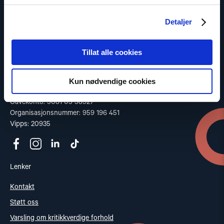
Les vår Personvernerklæring
Detaljer
Kontakt
Tillat alle cookies
Adresse: St. Olavs gate 25, 0166 OSLO
Post: Postboks 357 Sentrum, 0101 OSLO
Telefon: +47 953 32 235
Kun nødvendige cookies
Epost:
nhc@nhc.no
Gavekonto: 5081 05 58927
Organisasjonsnummer: 959 196 451
Vipps: 20935
Lenker
Kontakt
Støtt oss
Varsling om kritikkverdige forhold