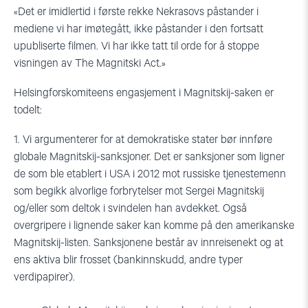
«Det er imidlertid i første rekke Nekrasovs påstander i
mediene vi har imøtegått, ikke påstander i den fortsatt
upubliserte filmen. Vi har ikke tatt til orde for å stoppe
visningen av The Magnitski Act.»
Helsingforskomiteens engasjement i Magnitskij-saken er
todelt:
1. Vi argumenterer for at demokratiske stater bør innføre
globale Magnitskij-sanksjoner. Det er sanksjoner som ligner
de som ble etablert i USA i 2012 mot russiske tjenestemenn
som begikk alvorlige forbrytelser mot Sergei Magnitskij
og/eller som deltok i svindelen han avdekket. Også
overgripere i lignende saker kan komme på den amerikanske
Magnitskij-listen. Sanksjonene består av innreisenekt og at
ens aktiva blir frosset (bankinnskudd, andre typer
verdipapirer).