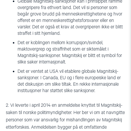
Globale Magnitskij-sanksjoner kan i prinsippet ramme
overgripere fra ethvert land. Det vil si personer som
begår grove brudd på menneskerettighetene og hvor
offeret er en menneskerettighetsforsvarer eller en
varsler. Det er også et krav at overgriperen ikke er blitt
straffet i sitt hjemland.
Det er koblingen mellom korrupsjon/svindel,
maktovergrep og straffrihet som er siktemålet i
Magnitskij-sanksjoner. Magnitskij er blitt et symbol for
slike saker internasjonalt.
Det er ventet at USA vil etablere globale Magnitskij-
sanksjoner. I Canada, EU og i flere europeiske land er
det diskusjon om slike tiltak. En rekke internasjonale
institusjoner har støttet slike sanksjoner.
2. Vi leverte i april 2014 en anmeldelse knyttet til Magnitskij-
saken til norske politimyndigheter. Her ber vi om at navngitte
personer som var ansvarlig for mishandlingen av Magnitskij
etterforskes. Anmeldelsen bygger på et omfattende