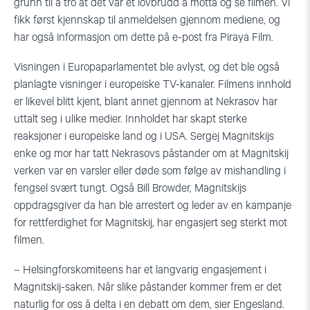
grunn til å tro at det var et lovbrudd å motta og se filmen. Vi
fikk først kjennskap til anmeldelsen gjennom mediene, og
har også informasjon om dette på e-post fra Piraya Film.
Visningen i Europaparlamentet ble avlyst, og det ble også
planlagte visninger i europeiske TV-kanaler. Filmens innhold
er likevel blitt kjent, blant annet gjennom at Nekrasov har
uttalt seg i ulike medier. Innholdet har skapt sterke
reaksjoner i europeiske land og i USA. Sergej Magnitskijs
enke og mor har tatt Nekrasovs påstander om at Magnitskij
verken var en varsler eller døde som følge av mishandling i
fengsel svært tungt. Også Bill Browder, Magnitskijs
oppdragsgiver da han ble arrestert og leder av en kampanje
for rettferdighet for Magnitskij, har engasjert seg sterkt mot
filmen.
– Helsingforskomiteens har et langvarig engasjement i
Magnitskij-saken. Når slike påstander kommer frem er det
naturlig for oss å delta i en debatt om dem, sier Engesland.