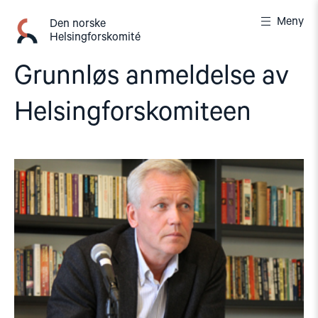
Gå
Meny
til
Den norske
Helsingforskomité
innhold
Grunnløs anmeldelse av
Helsingforskomiteen