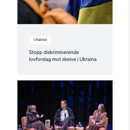
Uttalelse
Stopp diskriminerende
lovforslag mot skeive i Ukraina
Read
article
"Når
krig
blir
hverdag"