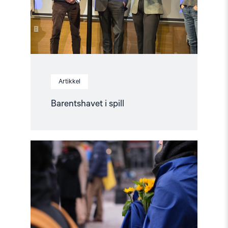
Artikkel
Barentshavet i spill
Read
article
"Stopp
diskriminerende
lovforslag
mot
skeive
i
Ukraina"