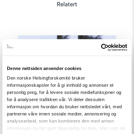
Relatert
Read
article
"Møt
Helsingforskomiteen
på
Arendalsuka
Denne nettsiden anvender cookies
2026"
Den norske Helsingforskomité bruker
informasjonskapsler for å gi innhold og annonser et
personlig preg, for å levere sosiale mediefunksjoner og
for å analysere trafikken vår. Vi deler dessuten
informasjon om hvordan du bruker nettstedet vårt, med
partnerne våre innen sosiale medier, annonsering og
analysearbeid, som kan kombinere den med annen
informasjon du har gjort tilgjengelig for dem, eller som de