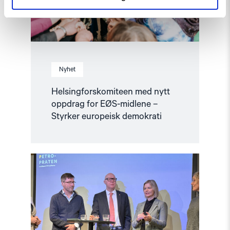
Styrker
europeisk
demokrati"
Nyhet
Helsingforskomiteen med nytt
oppdrag for EØS-midlene –
Styrker europeisk demokrati
Read
article
"Barentshavet
i
spill"