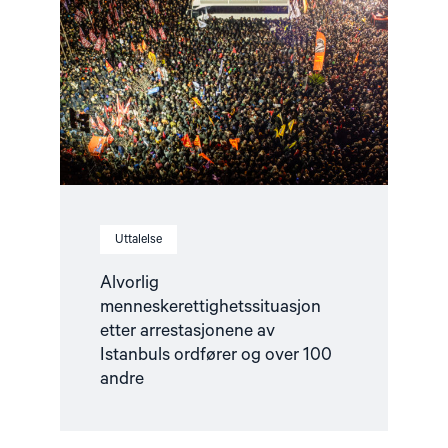
etter
arrestasjonene
av
Istanbuls
ordfører
og
over
100
andre"
Uttalelse
Alvorlig
menneskerettighetssituasjon
etter arrestasjonene av
Istanbuls ordfører og over 100
andre