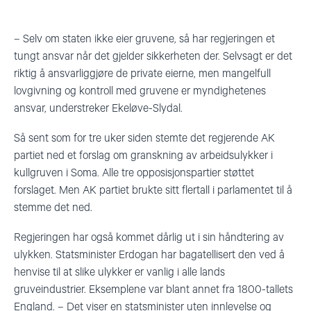
– Selv om staten ikke eier gruvene, så har regjeringen et
tungt ansvar når det gjelder sikkerheten der. Selvsagt er det
riktig å ansvarliggjøre de private eierne, men mangelfull
lovgivning og kontroll med gruvene er myndighetenes
ansvar, understreker Ekeløve-Slydal.
Så sent som for tre uker siden stemte det regjerende AK
partiet ned et forslag om granskning av arbeidsulykker i
kullgruven i Soma. Alle tre opposisjonspartier støttet
forslaget. Men AK partiet brukte sitt flertall i parlamentet til å
stemme det ned.
Regjeringen har også kommet dårlig ut i sin håndtering av
ulykken. Statsminister Erdogan har bagatellisert den ved å
henvise til at slike ulykker er vanlig i alle lands
gruveindustrier. Eksemplene var blant annet fra 1800-tallets
England. – Det viser en statsminister uten innlevelse og