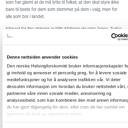
som har glemt at de må lytte til folket; at den skal styre ikke
bare til beste for dem som stemmer på dem i valg, men for
alle som bor i landet.
Klimaet for frie ytringer er blitt dårligere de siste årene. Tyrkia
er blant de landene med flest journalister i fengsel.
– Gruveulykken er en stor tragedie. Den må føre til
endringer. Sikkerheten på tyrkiske arbeidsplasser må bedres.
Denne nettsiden anvender cookies
Og myndighetene må inngå i dialog i stedet for å slå ned på
Den norske Helsingforskomité bruker informasjonskapsler fo
kritikk og protester. De må handle nå, avslutter Ekeløve-
gi innhold og annonser et personlig preg, for å levere sosiale
Slydal.
mediefunksjoner og for å analysere trafikken vår. Vi deler
dessuten informasjon om hvordan du bruker nettstedet vårt,
Hør Gunnar Ekeløve-Slydal på Dagsnytt 18 16. mai om
partnerne våre innen sosiale medier, annonsering og
gruveulykken her
analysearbeid, som kan kombinere den med annen informas
du har gjort tilgjengelig for dem, eller som de har samlet inn
gjennom din bruk av tjenestene deres.
Fotnoter: