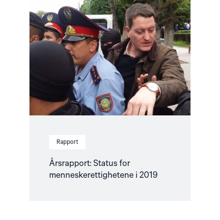
article
"Årsrapport:
Status
for
menneskerettighetene
i
2019"
Rapport
Årsrapport: Status for
menneskerettighetene i 2019