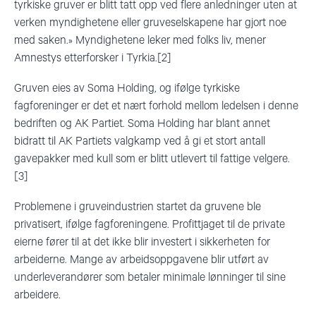
tyrkiske gruver er blitt tatt opp ved flere anledninger uten at
verken myndighetene eller gruveselskapene har gjort noe
med saken.» Myndighetene leker med folks liv, mener
Amnestys etterforsker i Tyrkia.[2]
Gruven eies av Soma Holding, og ifølge tyrkiske
fagforeninger er det et nært forhold mellom ledelsen i denne
bedriften og AK Partiet. Soma Holding har blant annet
bidratt til AK Partiets valgkamp ved å gi et stort antall
gavepakker med kull som er blitt utlevert til fattige velgere.
[3]
Problemene i gruveindustrien startet da gruvene ble
privatisert, ifølge fagforeningene. Profittjaget til de private
eierne fører til at det ikke blir investert i sikkerheten for
arbeiderne. Mange av arbeidsoppgavene blir utført av
underleverandører som betaler minimale lønninger til sine
arbeidere.