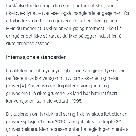
forståelse for den tragedien som har funnet sted, sier
Ekeløve-Slydal. – Det viser også manglende engasjement for
å forbedre sikkerheten i gruvene og arbeidslivet generelt.
Hvis du mener at ulykker er vanlige og nærmest ikke til å
unngå er det ikke så rart at du ikke pålegger industrien å
sikre arbeidsplassene.
Internasjonale standarder
I realiteten er det mye myndighetene kan gjøre. Tyrkia bør
ratifisere ILOs konvensjon nr. 176 om sikkerhet og helse i
gruver.[4] Konvensjonen forplikter myndigheter og
gruveeiere til å sikre gruvene. 28 land har hittil ratifisert
konvensjonen, som ble vedtatt i 1995.
Diskusjonen om tyrkisk ratifisering fikk ny aktualitet etter en
gruveeksplosjon 17. mai 2010 i Zonguldak som drepte 30
gruvearbeidere. Men representanter fra regjeringen mente at