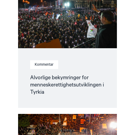
menneskerettighetsutviklingen
i
Tyrkia"
Kommentar
Alvorlige bekymringer for
menneskerettighetsutviklingen i
Tyrkia
Read
article
"Alvorlig
menneskerettighetssituasjon