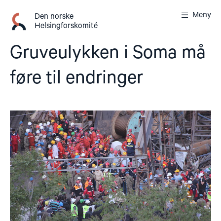
Gå
Meny
til
Den norske
Helsingforskomité
innhold
Gruveulykken i Soma må
føre til endringer