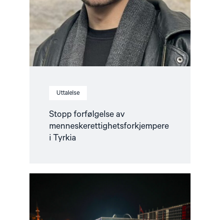
Uttalelse
Stopp forfølgelse av
menneskerettighetsforkjempere
i Tyrkia
Read
article
"Alvorlige
bekymringer
for