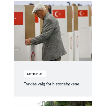
Read
article
"Tyrkias
valg
for
historiebøkene"
Kommentar
Tyrkias valg for historiebøkene
Read