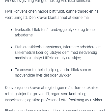
tyrkisk lovgivning var god nok og ville ikke ratifisere.
Hvis konvensjonen hadde blitt fulgt, kunne tragedien ha
vært unngått. Den krever blant annet at eierne må:
Iverksette tiltak for å forebygge ulykker og trene
arbeiderne;
Etablere sikkerhetssystemer, informere arbeidere om
sikkerhetsrisikoer og utstyre dem med nødvendig
medisinsk utstyr i tilfelle en ulykke skjer;
Ta ansvar for helsehjelp og andre tiltak som er
nødvendige hvis det skjer ulykker.
Konvensjonen krever at regjeringen må utforme tekniske
retningslinjer for gruvedrift, organisere kontroll og
inspeksjoner, og sikre profesjonell etterforskning av ulykker.
Blant de landene som har ratifisert konvensjonen og dermed