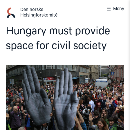
Gå
Meny
til
Den norske
Helsingforskomité
innhold
Hungary must provide
space for civil society