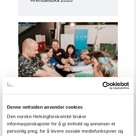
Arendalsuka 2026
Read
article
"Helsingforskomiteen
med
nytt
oppdrag
for
EØS-
midlene
–
Styrker
europeisk
demokrati"
Denne nettsiden anvender cookies
Den norske Helsingforskomité bruker
Nyhet
informasjonskapsler for å gi innhold og annonser et
Helsingforskomiteen med nytt
personlig preg, for å levere sosiale mediefunksjoner og