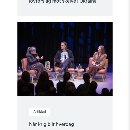
lovforslag mot skeive i Ukraina
Read
article
"Når
krig
blir
hverdag"
Artikkel
Når krig blir hverdag