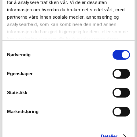
oppdrag for EØS-midlene –
for å analysere trafikken vår. Vi deler dessuten
Styrker europeisk demokrati
informasjon om hvordan du bruker nettstedet vårt, med
partnerne våre innen sosiale medier, annonsering og
analysearbeid, som kan kombinere den med annen
informasjon du har gjort tilgjengelig for dem, eller som de
Read
article
har samlet inn gjennom din bruk av tjenestene deres.
"Barentshavet
Samtykkevalg
i
Nødvendig
spill"
Egenskaper
Statistikk
Markedsføring
Artikkel
Detaljer