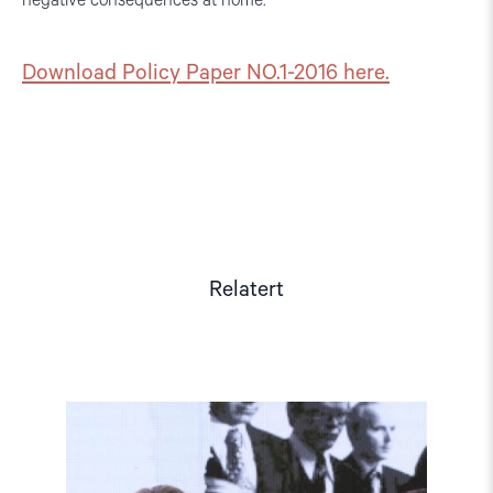
negative consequences at home.
Download Policy Paper NO.1-2016 here.
Relatert
Read
article
"Møt
Helsingforskomiteen
på