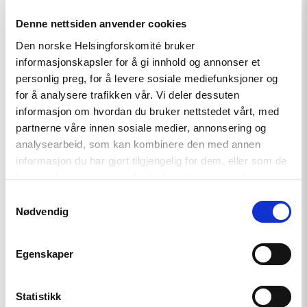
Denne nettsiden anvender cookies
Den norske Helsingforskomité bruker
informasjonskapsler for å gi innhold og annonser et
personlig preg, for å levere sosiale mediefunksjoner og
for å analysere trafikken vår. Vi deler dessuten
Artikkel
informasjon om hvordan du bruker nettstedet vårt, med
partnerne våre innen sosiale medier, annonsering og
Den indre fienden
analysearbeid, som kan kombinere den med annen
informasjon du har gjort tilgjengelig for dem, eller som de
har samlet inn gjennom din bruk av tjenestene deres.
Read
Samtykkevalg
article
"Skogfinnene:
Nødvendig
Nytt
museumsbygg
for
Egenskaper
revitalisert
minoritet"
Statistikk