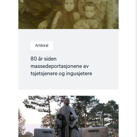
ingusjetere"
Artikkel
80 år siden
massedeportasjonene av
tsjetsjenere og ingusjetere
Read
article
"80
år
siden
massedeportasjonen
av
karatsjajene"