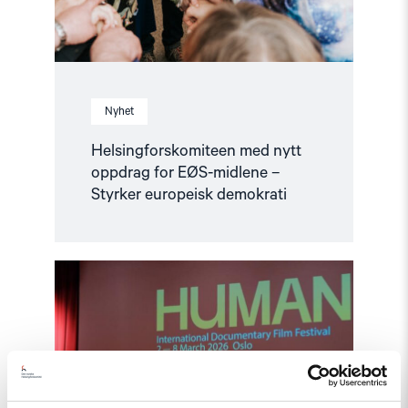
Nyhet
Helsingforskomiteen med nytt
oppdrag for EØS-midlene –
Styrker europeisk demokrati
Read
article
"Den
indre
fienden"