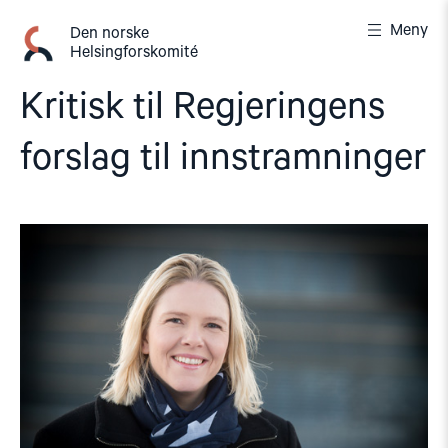
Gå
Meny
til
Den norske
Helsingforskomité
innhold
Kritisk til Regjeringens
forslag til innstramninger