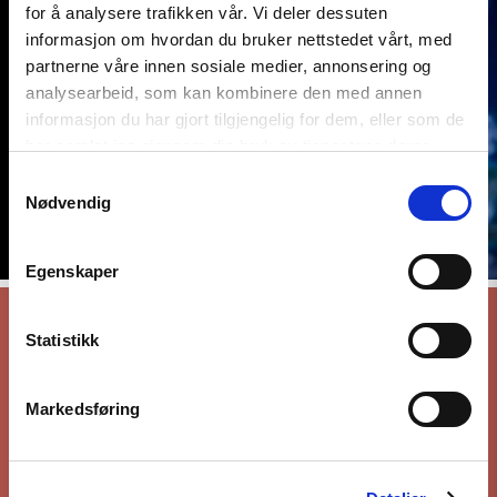
for å analysere trafikken vår. Vi deler dessuten
informasjon om hvordan du bruker nettstedet vårt, med
partnerne våre innen sosiale medier, annonsering og
analysearbeid, som kan kombinere den med annen
informasjon du har gjort tilgjengelig for dem, eller som de
har samlet inn gjennom din bruk av tjenestene deres.
Samtykkevalg
Nødvendig
Egenskaper
Statistikk
Sakene NGO-forum arbeider med
Les mer
Markedsføring