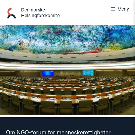
Gå
Meny
til
Den norske
Helsingforskomité
innhold
Om NGO-forum for menneskerettigheter