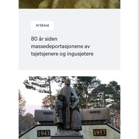
Artikkel
80 år siden
massedeportasjonene av
tsjetsjenere og ingusjetere
Read
article
"80
år
siden
massedeportasjonen
av
karatsjajene"