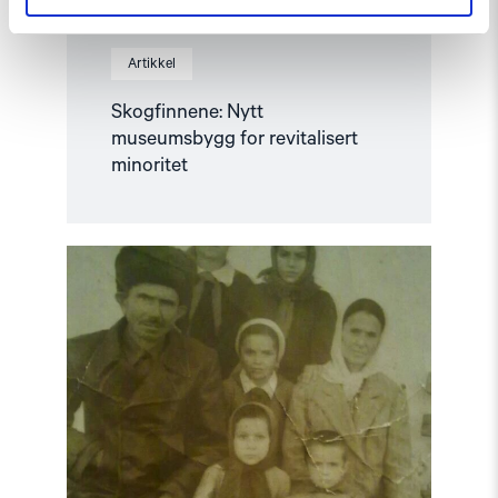
Artikkel
Skogfinnene: Nytt
museumsbygg for revitalisert
minoritet
Read
article
"80
år
siden
massedeportasjonene
av
tsjetsjenere
og
ingusjetere"