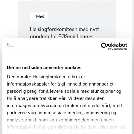
Nyhet
Helsingforskomiteen med nytt
oppdrag for EØS-midlene –
Styrker europeisk demokrati
Denne nettsiden anvender cookies
Read
article
Den norske Helsingforskomité bruker
"Den
informasjonskapsler for å gi innhold og annonser et
indre
fienden"
personlig preg, for å levere sosiale mediefunksjoner og
for å analysere trafikken vår. Vi deler dessuten
informasjon om hvordan du bruker nettstedet vårt, med
partnerne våre innen sosiale medier, annonsering og
analysearbeid, som kan kombinere den med annen
informasjon du har gjort tilgjengelig for dem, eller som de