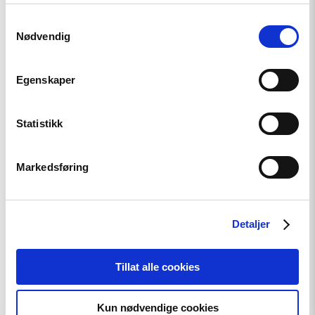
har samlet inn gjennom din bruk av tjenestene deres.
Samtykkevalg
Nødvendig
Artikkel
Egenskaper
Den indre fienden
Statistikk
Read
article
Markedsføring
"Skogfinnene:
Nytt
museumsbygg
for
revitalisert
Detaljer
minoritet"
Tillat alle cookies
Kun nødvendige cookies