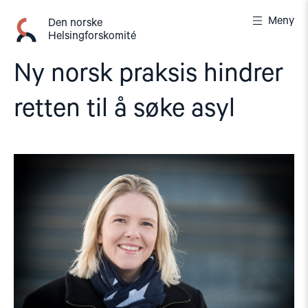
Gå
Meny
til
Den norske
Helsingforskomité
innhold
Ny norsk praksis hindrer
retten til å søke asyl