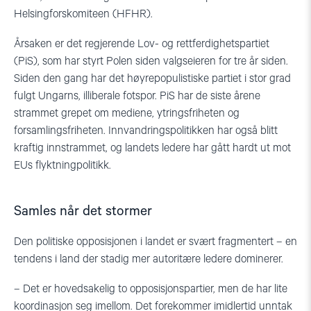
Helsingforskomiteen (HFHR).
Årsaken er det regjerende Lov- og rettferdighetspartiet
(PiS), som har styrt Polen siden valgseieren for tre år siden.
Siden den gang har det høyrepopulistiske partiet i stor grad
fulgt Ungarns, illiberale fotspor. PiS har de siste årene
strammet grepet om mediene, ytringsfriheten og
forsamlingsfriheten. Innvandringspolitikken har også blitt
kraftig innstrammet, og landets ledere har gått hardt ut mot
EUs flyktningpolitikk.
Samles når det stormer
Den politiske opposisjonen i landet er svært fragmentert – en
tendens i land der stadig mer autoritære ledere dominerer.
– Det er hovedsakelig to opposisjonspartier, men de har lite
koordinasjon seg imellom. Det forekommer imidlertid unntak