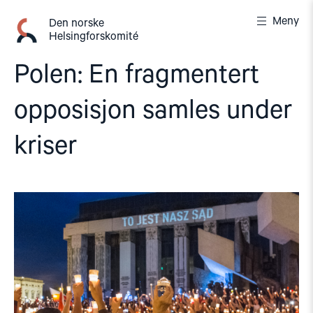
Gå
Meny
til
Den norske
Helsingforskomité
innhold
Polen: En fragmentert
opposisjon samles under
kriser