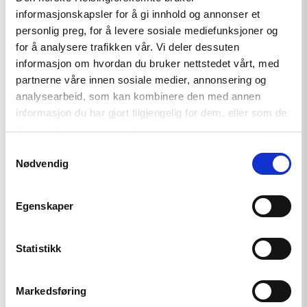
informasjonskapsler for å gi innhold og annonser et
aktiverte EU artikkel 7 for første gang. Polen undersøkes nå
personlig preg, for å levere sosiale mediefunksjoner og
for alvorlige og vedvarende brudd på Europas
for å analysere trafikken vår. Vi deler dessuten
grunnleggende verdier, nemlig demokrati, rettsstat og
informasjon om hvordan du bruker nettstedet vårt, med
menneskerettigheter.
partnerne våre innen sosiale medier, annonsering og
analysearbeid, som kan kombinere den med annen
Szuleka forklarer at aktiveringen har vekket bekymring fordi
informasjon du har gjort tilgjengelig for dem, eller som de
Polen potensielt kan miste sårt tiltrengte EU-midler.
har samlet inn gjennom din bruk av tjenestene deres.
Samtykkevalg
Nødvendig
Egenskaper
Statistikk
Markedsføring