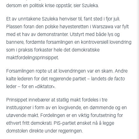
dersom en politisk krise oppstår, sier Szuleka.
Et av unntakene Szuleka henviser til, fant sted i fjor juli.
Plassen foran den polske høyesteretten i Warszawa var fylt
med et hav av demonstranter. Utstyrt med både lys og
bannere, fordømte forsamlingen en kontroversiell lovendring
som i praksis forkaster hele det demokratiske
maktfordelingsprinsippet.
Forsamlingen ropte ut at lovendringen var en skam. Andre
kalte lederen for det regjerende partiet – landets
de facto
leder – for en «diktator».
Prinsippet innebærer at statlig makt fordeles i tre
institusjoner i form av en lovgivende, en dømmende og en
utøvende makt. Fordelingen er en viktig forutsetning for
ethvert fritt demokrati. PiS-partiet ønsket nå å legge
domstolen direkte under regjeringen.