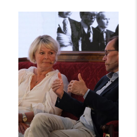
Read
article
"Møt
Helsingforskomiteen
på
Arendalsuka
2026"