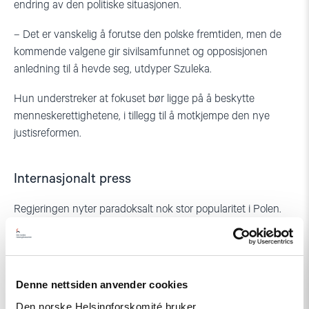
endring av den politiske situasjonen.
– Det er vanskelig å forutse den polske fremtiden, men de
kommende valgene gir sivilsamfunnet og opposisjonen
anledning til å hevde seg, utdyper Szuleka.
Hun understreker at fokuset bør ligge på å beskytte
menneskerettighetene, i tillegg til å motkjempe den nye
justisreformen.
Internasjonalt press
Regjeringen nyter paradoksalt nok stor popularitet i Polen.
Mye av populariteten skyldes den sterke økonomiske
veksten landet har opplevd den siste tiden. Den patriotiske,
populistiske retorikken har også vekket sterke nasjonalistiske
følelser – spesielt hos fattige og religiøse.
Denne nettsiden anvender cookies
Den norske Helsingforskomité bruker
Men varsellampene begynte å blinke i Europa. I desember