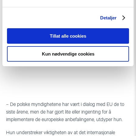
Detaljer
Tillat alle cookies
Csilla Czimbalmos er seniorrådgiver i Den norske
Kun nødvendige cookies
Helsingforskomite.
– De polske myndighetene har vært i dialog med EU de to
siste årene, men de har gjort lite eller ingenting for å
implementere de europeiske anbefalingene, utdyper hun.
Hun understreker viktigheten av at det internasjonale