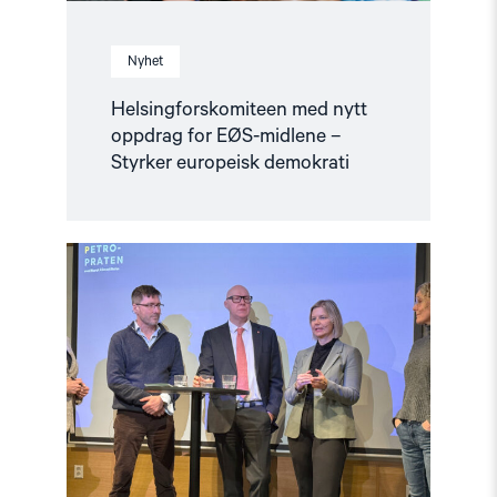
Nyhet
Helsingforskomiteen med nytt
oppdrag for EØS-midlene –
Styrker europeisk demokrati
Read
article
"Barentshavet
i
spill"