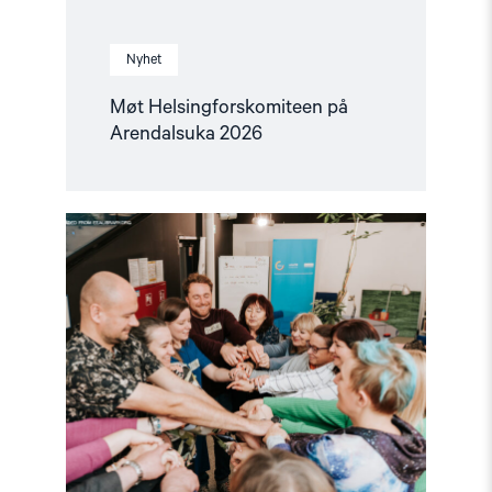
Nyhet
Møt Helsingforskomiteen på
Arendalsuka 2026
Read
article
"Helsingforskomiteen
med
nytt
oppdrag
for
EØS-
midlene
–
Styrker
europeisk
demokrati"