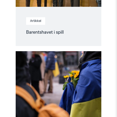
Artikkel
Barentshavet i spill
Read
article
"Stopp
diskriminerende
lovforslag
mot
skeive
i
Ukraina"