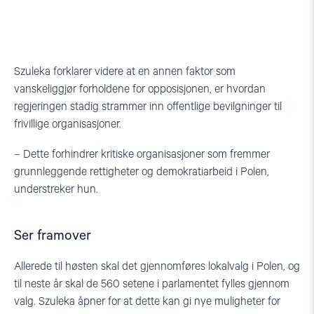
demonstranter
demonstranter
og
markerer
markerer
plakater
sin
sin
foran
motstand
motstand
den
med
med
Szuleka forklarer videre at en annen faktor som
polske
tente
tente
høyesteretten
vanskeliggjør forholdene for opposisjonen, er hvordan
lys
lys
søndag
regjeringen stadig strammer inn offentlige bevilgninger til
og
og
16.
plakater
plakater
frivillige organisasjoner.
juli
foran
foran
i
den
– Dette forhindrer kritiske organisasjoner som fremmer
den
Warszawa.
polske
polske
grunnleggende rettigheter og demokratiarbeid i Polen,
Foto:
høyesteretten
høyesteretten
understreker hun.
Gregorz
søndag
søndag
Zukowski.
16.
16.
juli
juli
Ser framover
i
i
Warszawa.
Warszawa.
Allerede til høsten skal det gjennomføres lokalvalg i Polen, og
Foto:
Foto:
til neste år skal de 560 setene i parlamentet fylles gjennom
Gregorz
Gregorz
valg. Szuleka åpner for at dette kan gi nye muligheter for
Zukowski.
Zukowski.