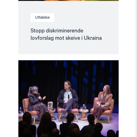
Uttalelse
Stopp diskriminerende
lovforslag mot skeive i Ukraina
Read
article
"Når
krig
blir
hverdag"