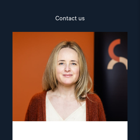
Contact us
Read
article
"Mina
Wikshåland
Skouen"