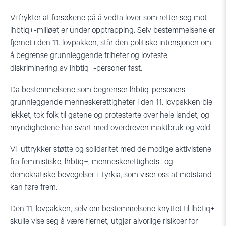
Vi frykter at forsøkene på å vedta lover som retter seg mot
lhbtiq+-miljøet er under opptrapping. Selv bestemmelsene er
fjernet i den 11. lovpakken, står den politiske intensjonen om
å begrense grunnleggende friheter og lovfeste
diskriminering av lhbtiq+-personer fast.
Da bestemmelsene som begrenser lhbtiq-personers
grunnleggende menneskerettigheter i den 11. lovpakken ble
lekket, tok folk til gatene og protesterte over hele landet, og
myndighetene har svart med overdreven maktbruk og vold.
Vi uttrykker støtte og solidaritet med de modige aktivistene
fra feministiske, lhbtiq+, menneskerettighets- og
demokratiske bevegelser i Tyrkia, som viser oss at motstand
kan føre frem.
Den 11. lovpakken, selv om bestemmelsene knyttet til lhbtiq+
skulle vise seg å være fjernet, utgjør alvorlige risikoer for