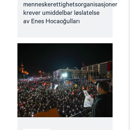
menneskerettighetsorganisasjoner
krever umiddelbar løslatelse
av Enes Hocaoğulları
Read
article
"Alvorlige
bekymringer
for
menneskerettighetsutviklingen
i
Tyrkia"