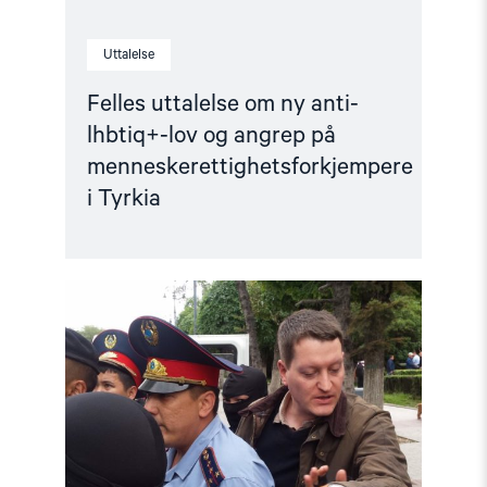
Tyrkia"
Uttalelse
Felles uttalelse om ny anti-
lhbtiq+-lov og angrep på
menneskerettighetsforkjempere
i Tyrkia
Read
article
"Årsrapport:
Status
for
menneskerettighetene
i
2019"