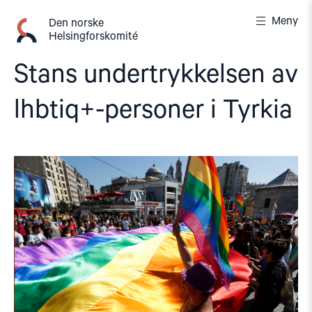
Gå
Meny
til
Den norske
Helsingforskomité
innhold
Stans undertrykkelsen av
lhbtiq+-personer i Tyrkia