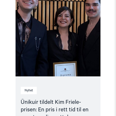
prisen:
En
pris
i
rett
tid
til
en
svært
verdig
mottaker"
Nyhet
Ünikuir tildelt Kim Friele-
prisen: En pris i rett tid til en