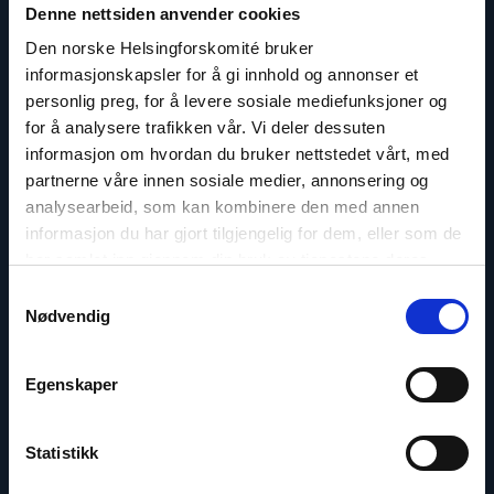
Denne nettsiden anvender cookies
Den norske Helsingforskomité bruker
informasjonskapsler for å gi innhold og annonser et
personlig preg, for å levere sosiale mediefunksjoner og
for å analysere trafikken vår. Vi deler dessuten
informasjon om hvordan du bruker nettstedet vårt, med
partnerne våre innen sosiale medier, annonsering og
analysearbeid, som kan kombinere den med annen
Dr. Mine Yildirim
informasjon du har gjort tilgjengelig for dem, eller som de
Seniorrådgiver for Tyrkia
har samlet inn gjennom din bruk av tjenestene deres.
Samtykkevalg
E-post:
my@nhc.no
Nødvendig
Egenskaper
Read
article
Statistikk
"Dag
A.