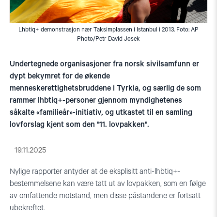
Lhbtiq+ demonstrasjon nær Taksimplassen i Istanbul i 2013. Foto: AP
Photo/Petr David Josek
Undertegnede organisasjoner fra norsk sivilsamfunn er
dypt bekymret for de økende
menneskerettighetsbruddene i Tyrkia, og særlig de som
rammer lhbtiq+-personer gjennom myndighetenes
såkalte «familieår»-initiativ, og utkastet til en samling
lovforslag kjent som den "11. lovpakken".
19.11.2025
Nylige rapporter antyder at de eksplisitt anti-lhbtiq+-
bestemmelsene kan være tatt ut av lovpakken, som en følge
av omfattende motstand, men disse påstandene er fortsatt
ubekreftet.