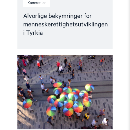
Kommentar
Alvorlige bekymringer for
menneskerettighetsutviklingen
i Tyrkia
Read
article
"Felles
uttalelse
om
ny
anti-
lhbtiq+-
lov
og
angrep
på
menneskerettighetsforkjempere
i