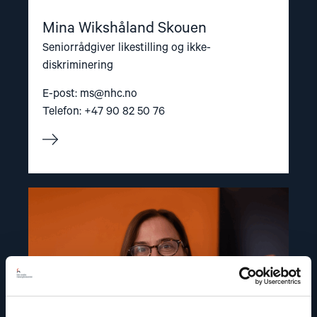
Mina Wikshåland Skouen
Seniorrådgiver likestilling og ikke-
diskriminering
E-post:
ms@nhc.no
Telefon: +47 90 82 50 76
Read
article
"Dr.
Mine
Yildirim"