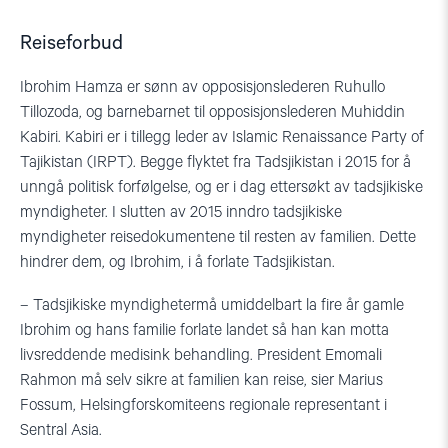
Reiseforbud
Ibrohim Hamza er sønn av opposisjonslederen Ruhullo
Tillozoda, og barnebarnet til opposisjonslederen Muhiddin
Kabiri. Kabiri er i tillegg leder av Islamic Renaissance Party of
Tajikistan (IRPT). Begge flyktet fra Tadsjikistan i 2015 for å
unngå politisk forfølgelse, og er i dag ettersøkt av tadsjikiske
myndigheter. I slutten av 2015 inndro tadsjikiske
myndigheter reisedokumentene til resten av familien. Dette
hindrer dem, og Ibrohim, i å forlate Tadsjikistan.
– Tadsjikiske myndighetermå umiddelbart la fire år gamle
Ibrohim og hans familie forlate landet så han kan motta
livsreddende medisink behandling. President Emomali
Rahmon må selv sikre at familien kan reise, sier Marius
Fossum, Helsingforskomiteens regionale representant i
Sentral Asia.