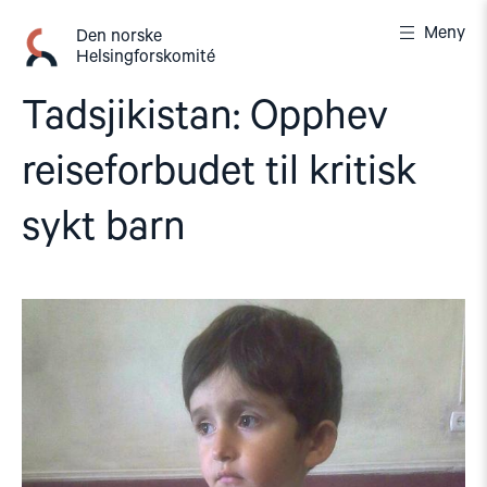
Gå
Meny
til
Den norske
Helsingforskomité
innhold
Tadsjikistan: Opphev
reiseforbudet til kritisk
sykt barn