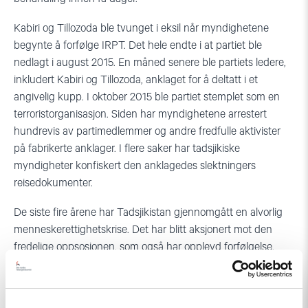
Kabiri og Tillozoda ble tvunget i eksil når myndighetene
begynte å forfølge IRPT. Det hele endte i at partiet ble
nedlagt i august 2015. En måned senere ble partiets ledere,
inkludert Kabiri og Tillozoda, anklaget for å deltatt i et
angivelig kupp. I oktober 2015 ble partiet stemplet som en
terroristorganisasjon. Siden har myndighetene arrestert
hundrevis av partimedlemmer og andre fredfulle aktivister
på fabrikerte anklager. I flere saker har tadsjikiske
myndigheter konfiskert den anklagedes slektningers
reisedokumenter.
De siste fire årene har Tadsjikistan gjennomgått en alvorlig
menneskerettighetskrise. Det har blitt aksjonert mot den
fredelige oppsosjonen, som også har opplevd forfølgelse.
Hundrevis av opposisjonsmedlemmer, og deres advokater,
har blitt arrestert. 11. juli ble en uavhengig journalist,
Khayrullo Mirsaidov
, dømt til 12 år i fengsel på anklager som