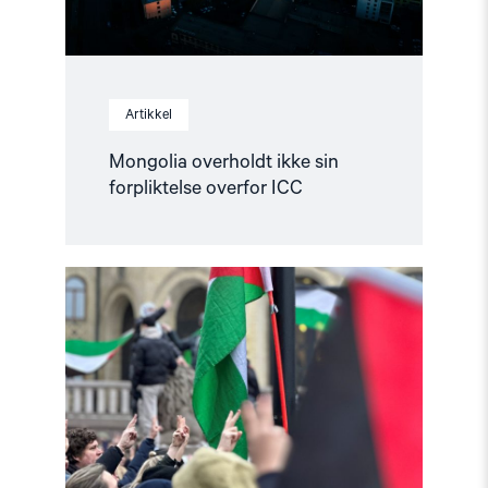
Artikkel
Mongolia overholdt ikke sin
forpliktelse overfor ICC
Read
article
"Helsingforskomiteen
støtter
norsk
etterforskning
i
og
rundt
Gaza"