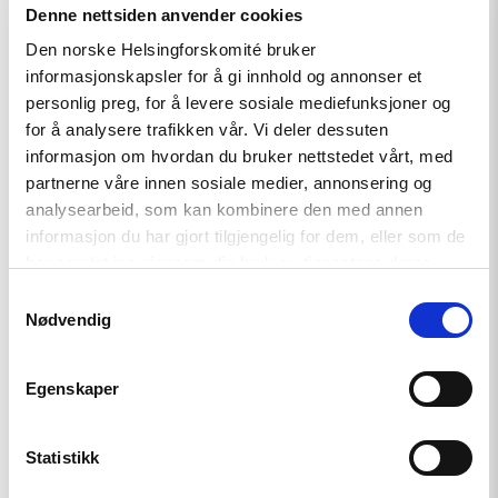
ser ut til å være hevn for hans avsløring av korrupsjon i
Denne nettsiden anvender cookies
myndighetene.
Den norske Helsingforskomité bruker
informasjonskapsler for å gi innhold og annonser et
– Det er moralsk forkastelig at tadsjikiske myndigheter
personlig preg, for å levere sosiale mediefunksjoner og
tilsynelatende holder et kritisk sykt barn som gissel for å
for å analysere trafikken vår. Vi deler dessuten
legge press på hans far og bestefar, sier Steve Swerdlow,
informasjon om hvordan du bruker nettstedet vårt, med
researcher på Sentral-Asia hos Human Rights Watch, –
partnerne våre innen sosiale medier, annonsering og
denne saken bør ikke handle om politikk men om et barns
analysearbeid, som kan kombinere den med annen
liv.
informasjon du har gjort tilgjengelig for dem, eller som de
har samlet inn gjennom din bruk av tjenestene deres.
Samtykkevalg
Nødvendig
Egenskaper
Relatert
Statistikk