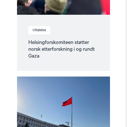
Uttalelse
Helsingforskomiteen støtter
norsk etterforskning i og rundt
Gaza
Read
article
"Ber
Europa
støtte
det
kirgisiske
sivilsamfunnet"