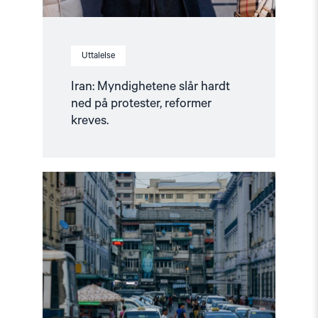
Uttalelse
Iran: Myndighetene slår hardt
ned på protester, reformer
kreves.
Read
article
"Telenors
handlinger
i
Myanmar
bør
granskes"