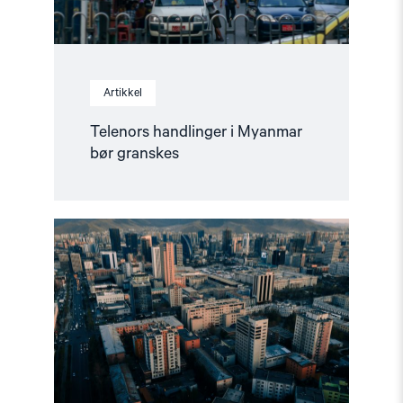
Artikkel
Telenors handlinger i Myanmar
bør granskes
Read
article
"Mongolia
overholdt
ikke
sin
forpliktelse
overfor
ICC"