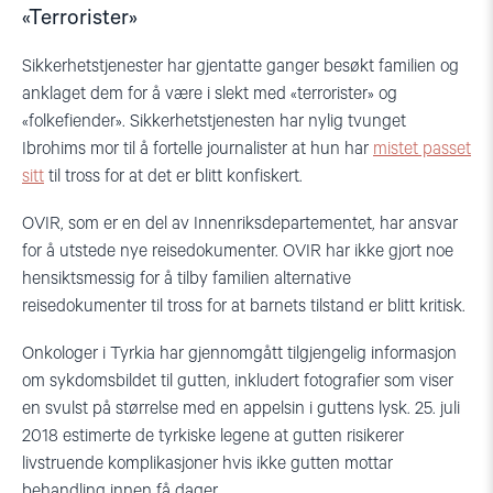
«Terrorister»
Sikkerhetstjenester har gjentatte ganger besøkt familien og
anklaget dem for å være i slekt med «terrorister» og
«folkefiender». Sikkerhetstjenesten har nylig tvunget
Ibrohims mor til å fortelle journalister at hun har
mistet passet
sitt
til tross for at det er blitt konfiskert.
OVIR, som er en del av Innenriksdepartementet, har ansvar
for å utstede nye reisedokumenter. OVIR har ikke gjort noe
hensiktsmessig for å tilby familien alternative
reisedokumenter til tross for at barnets tilstand er blitt kritisk.
Onkologer i Tyrkia har gjennomgått tilgjengelig informasjon
om sykdomsbildet til gutten, inkludert fotografier som viser
en svulst på størrelse med en appelsin i guttens lysk. 25. juli
2018 estimerte de tyrkiske legene at gutten risikerer
livstruende komplikasjoner hvis ikke gutten mottar
behandling innen få dager.