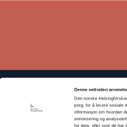
Den norske Helsingforskomité baserer sitt arbeid på
Denne nettsiden anvende
Helsingforserklæringen som fastslår at respekt for
Den norske Helsingforskomi
menneskerettighetene er avgjørende for å bevare fred og
samarbeid mellom statene.
preg, for å levere sosiale 
informasjon om hvordan du 
Les vår Personvernerklæring
annonsering og analysearb
for dem, eller som de har 