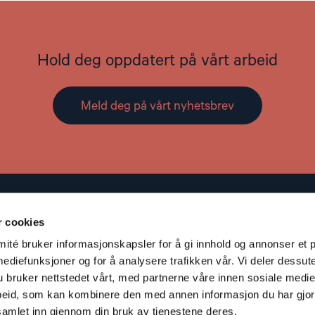
Hold deg oppdatert på vårt arbeid
Meld deg på vårt nyhetsbrev
Kontakt
r cookies
Adresse: St. Olavs gate 25, 0166 OSLO
té bruker informasjonskapsler for å gi innhold og annonser et p
Post: Postboks 357 Sentrum, 0101 OSLO
mediefunksjoner og for å analysere trafikken vår. Vi deler dessut
S
Telefon: +47 953 32 235
bruker nettstedet vårt, med partnerne våre innen sosiale medie
V
Epost:
nhc@nhc.no
eid, som kan kombinere den med annen informasjon du har gjort 
Gavekonto: 5081 05 58927
samlet inn gjennom din bruk av tjenestene deres.