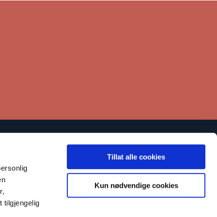
Lenker
Tillat alle cookies
Kontakt
ersonlig
en
tøtt oss
Kun nødvendige cookies
r,
arsling om kritikkverdige forhold
tilgjengelig