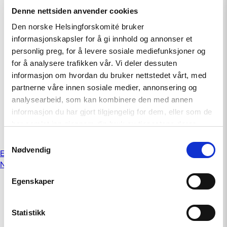
Denne nettsiden anvender cookies
«Brainwashing Machine» – exhibition
Den norske Helsingforskomité bruker
informasjonskapsler for å gi innhold og annonser et
november 27, 2024
personlig preg, for å levere sosiale mediefunksjoner og
for å analysere trafikken vår. Vi deler dessuten
COP29 i Aserbajdsjan – Fakta om situasjonen
informasjon om hvordan du bruker nettstedet vårt, med
partnerne våre innen sosiale medier, annonsering og
november 4, 2024
analysearbeid, som kan kombinere den med annen
Propaganda i norsk akademia
informasjon du har gjort tilgjengelig for dem, eller som de
har samlet inn gjennom din bruk av tjenestene deres.
september 27, 2024
Samtykkevalg
Nødvendig
Innleggnavigasjon
Eldre innlegg
Nyere innlegg
Egenskaper
Statistikk