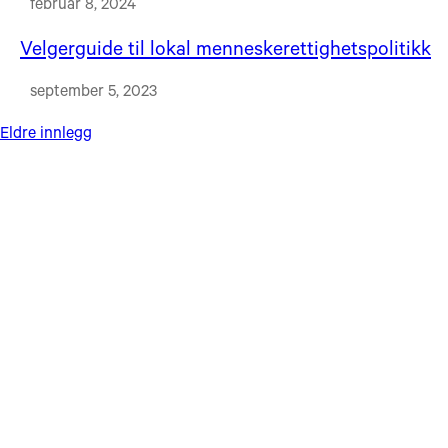
februar 8, 2024
Velgerguide til lokal menneskerettighetspolitikk
september 5, 2023
Innleggnavigasjon
Eldre innlegg