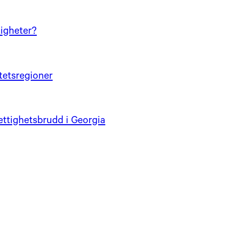
igheter?
itetsregioner
ettighetsbrudd i Georgia