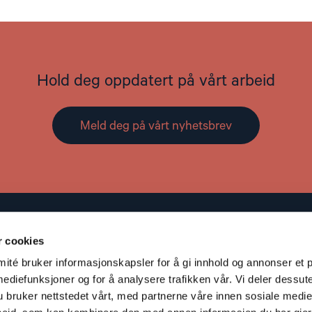
Hold deg oppdatert på vårt arbeid
Meld deg på vårt nyhetsbrev
Kontakt
r cookies
Adresse: St. Olavs gate 25, 0166 OSLO
té bruker informasjonskapsler for å gi innhold og annonser et p
Post: Postboks 357 Sentrum, 0101 OSLO
mediefunksjoner og for å analysere trafikken vår. Vi deler dessut
S
Telefon: +47 953 32 235
bruker nettstedet vårt, med partnerne våre innen sosiale medie
V
Epost:
nhc@nhc.no