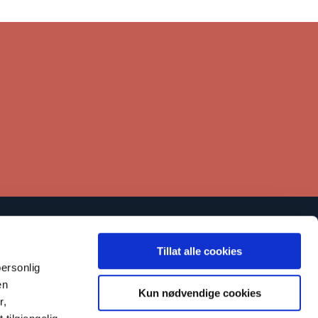
Lenker
Tillat alle cookies
Kontakt
ersonlig
en
tøtt oss
Kun nødvendige cookies
r,
arsling om kritikkverdige forhold