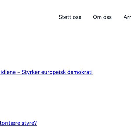
Støtt oss
Om oss
Ar
dlene – Styrker europeisk demokrati
utoritære styre?