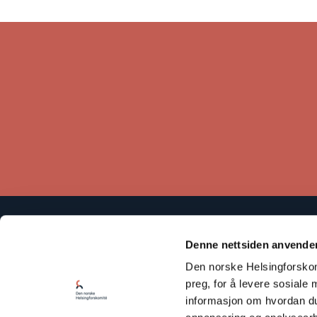
Den norske Helsingforskomité baserer sitt arbeid på
Denne nettsiden anvende
Helsingforserklæringen som fastslår at respekt for
Den norske Helsingforskomi
menneskerettighetene er avgjørende for å bevare fred og
samarbeid mellom statene.
preg, for å levere sosiale 
informasjon om hvordan du 
Les vår Personvernerklæring