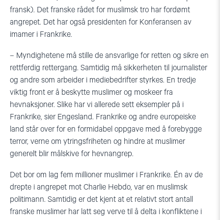
fransk). Det franske rådet for muslimsk tro har fordømt
angrepet. Det har også presidenten for Konferansen av
imamer i Frankrike.
– Myndighetene må stille de ansvarlige for retten og sikre en
rettferdig rettergang. Samtidig må sikkerheten til journalister
og andre som arbeider i mediebedrifter styrkes. En tredje
viktig front er å beskytte muslimer og moskeer fra
hevnaksjoner. Slike har vi allerede sett eksempler på i
Frankrike, sier Engesland. Frankrike og andre europeiske
land står over for en formidabel oppgave med å forebygge
terror, verne om ytringsfriheten og hindre at muslimer
generelt blir målskive for hevnangrep.
Det bor om lag fem millioner muslimer i Frankrike. Én av de
drepte i angrepet mot Charlie Hebdo, var en muslimsk
politimann. Samtidig er det kjent at et relativt stort antall
franske muslimer har latt seg verve til å delta i konfliktene i