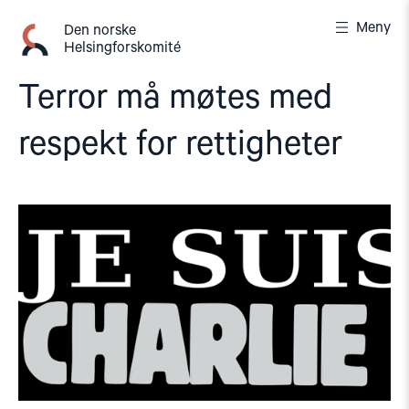
Gå
Meny
til
Den norske
Helsingforskomité
innhold
Terror må møtes med
respekt for rettigheter