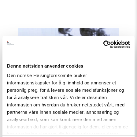
Read
article
"Møt
Helsingforskomiteen
på
Arendalsuka
2026"
Denne nettsiden anvender cookies
Den norske Helsingforskomité bruker
informasjonskapsler for å gi innhold og annonser et
personlig preg, for å levere sosiale mediefunksjoner og
for å analysere trafikken vår. Vi deler dessuten
informasjon om hvordan du bruker nettstedet vårt, med
partnerne våre innen sosiale medier, annonsering og
analysearbeid, som kan kombinere den med annen
informasjon du har gjort tilgjengelig for dem, eller som de
har samlet inn gjennom din bruk av tjenestene deres.