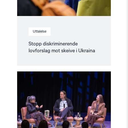
Uttalelse
Stopp diskriminerende
lovforslag mot skeive i Ukraina
Read
article
"Når
krig
blir
hverdag"