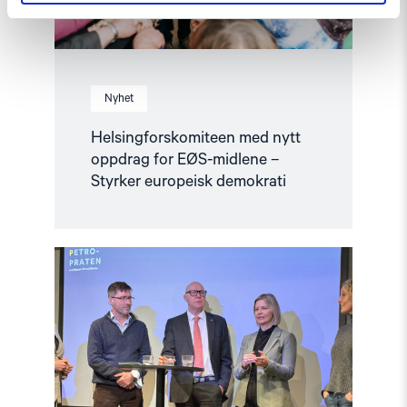
europeisk
demokrati"
Nyhet
Helsingforskomiteen med nytt
oppdrag for EØS-midlene –
Styrker europeisk demokrati
Read
article
"Barentshavet
i
spill"