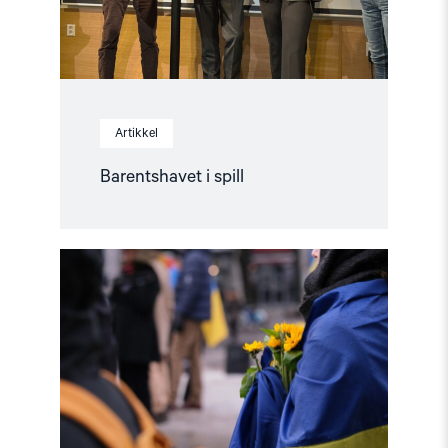
Artikkel
Barentshavet i spill
Read
article
"Stopp
diskriminerende
lovforslag
mot
skeive
i
Ukraina"