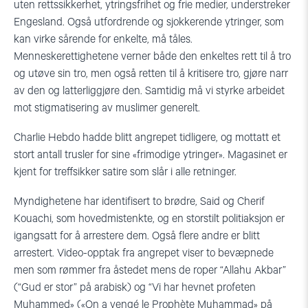
uten rettssikkerhet, ytringsfrihet og frie medier, understreker
Engesland. Også utfordrende og sjokkerende ytringer, som
kan virke sårende for enkelte, må tåles.
Menneskerettighetene verner både den enkeltes rett til å tro
og utøve sin tro, men også retten til å kritisere tro, gjøre narr
av den og latterliggjøre den. Samtidig må vi styrke arbeidet
mot stigmatisering av muslimer generelt.
Charlie Hebdo hadde blitt angrepet tidligere, og mottatt et
stort antall trusler for sine «frimodige ytringer». Magasinet er
kjent for treffsikker satire som slår i alle retninger.
Myndighetene har identifisert to brødre, Said og Cherif
Kouachi, som hovedmistenkte, og en storstilt politiaksjon er
igangsatt for å arrestere dem. Også flere andre er blitt
arrestert. Video-opptak fra angrepet viser to bevæpnede
men som rømmer fra åstedet mens de roper “Allahu Akbar”
(“Gud er stor” på arabisk) og “Vi har hevnet profeten
Muhammed» («On a vengé le Prophète Muhammad» på