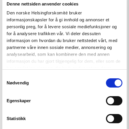
Denne nettsiden anvender cookies
Den norske Helsingforskomité bruker
informasjonskapsler for å gi innhold og annonser et
Read
article
personlig preg, for å levere sosiale mediefunksjoner og
"Helsingforskomiteen
for å analysere trafikken vår. Vi deler dessuten
med
informasjon om hvordan du bruker nettstedet vårt, med
nytt
oppdrag
partnerne våre innen sosiale medier, annonsering og
for
analysearbeid, som kan kombinere den med annen
EØS-
informasjon du har gjort tilgjengelig for dem, eller som de
midlene
–
har samlet inn gjennom din bruk av tjenestene deres.
Styrker
Samtykkevalg
europeisk
demokrati"
Nødvendig
Egenskaper
Statistikk