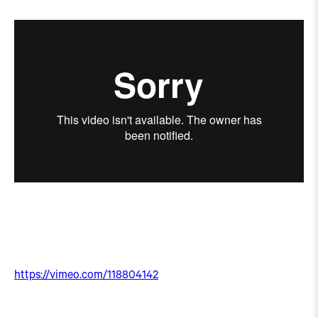
https://vimeo.com/118804142