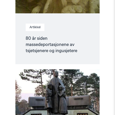
Artikkel
80 år siden
massedeportasjonene av
tsjetsjenere og ingusjetere
Read
article
"80
år
siden
massedeportasjonen
av
karatsjajene"