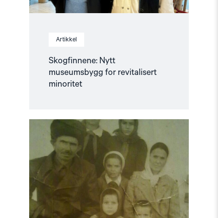
Artikkel
Skogfinnene: Nytt
museumsbygg for revitalisert
minoritet
Read
article
"80
år
siden
massedeportasjonene
av
tsjetsjenere
og
ingusjetere"