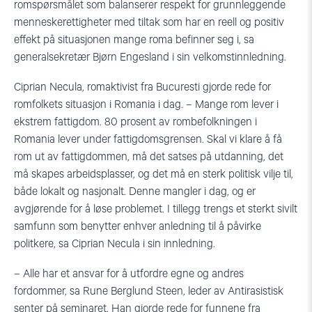
romspørsmålet som balanserer respekt for grunnleggende
menneskerettigheter med tiltak som har en reell og positiv
effekt på situasjonen mange roma befinner seg i, sa
generalsekretær Bjørn Engesland i sin velkomstinnledning.
Ciprian Necula, romaktivist fra Bucuresti gjorde rede for
romfolkets situasjon i Romania i dag. – Mange rom lever i
ekstrem fattigdom. 80 prosent av rombefolkningen i
Romania lever under fattigdomsgrensen. Skal vi klare å få
rom ut av fattigdommen, må det satses på utdanning, det
må skapes arbeidsplasser, og det må en sterk politisk vilje til,
både lokalt og nasjonalt. Denne mangler i dag, og er
avgjørende for å løse problemet. I tillegg trengs et sterkt sivilt
samfunn som benytter enhver anledning til å påvirke
politkere, sa Ciprian Necula i sin innledning.
– Alle har et ansvar for å utfordre egne og andres
fordommer, sa Rune Berglund Steen, leder av Antirasistisk
senter på seminaret. Han gjorde rede for funnene fra