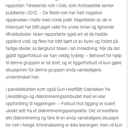
rapporten Tilreisende rom i Oslo, som Antirasistisk senter
publiserte i 2012. – De fleste rom har hatt negative
opplevelser i møte med norsk politi. Majoriteten av de vi
intervjuet har blitt jaget vekk fra under broer og lignende
tilholdssteder. Noen rapporterte også om at de hadde
opplevd vold, og flere har blitt kjørt ut av byen og forlatt på
farlige steder, sa Berglund Steen i sin innledning. Når da det
gjaldt tiggerforbud var han veldig tydelig: – Behovet for hjelp
til denne gruppen er så stort, og et tiggerforbud vil kun gjøre
situasjonen for denne gruppen enda vanskeligere,
understreket han.
I paneldebatten kom også Guri Hestflått Gabrielsen fra
Likestillings-og diskrimineringsombudet med en klar
oppfordring til regjeringen: – Forbud mot tigging er svært
uklokt sett fra et diskrimineringsperspektiv. Det vil medføre
økt diskriminering og føre til en enda vanskeligere situasjon
for rom i Norge. Kriminalisering er ikke løsningen, men vil kun