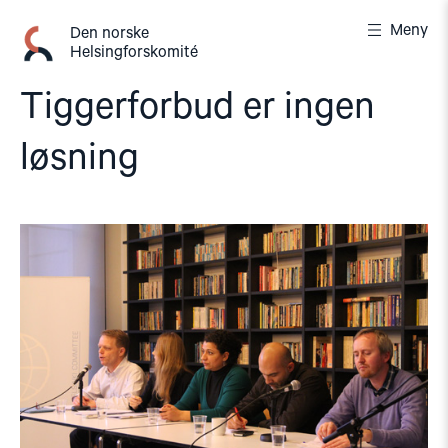
Gå
Meny
til
Den norske
Helsingforskomité
innhold
Tiggerforbud er ingen
løsning