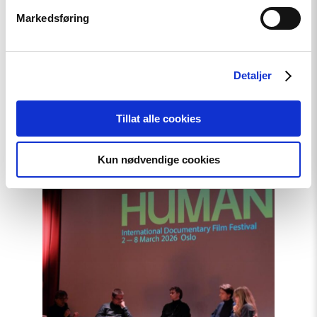
Markedsføring
Nyhet
Detaljer
Helsingforskomiteen med nytt
oppdrag for EØS-midlene –
Tillat alle cookies
Styrker europeisk demokrati
Kun nødvendige cookies
Read
article
"Den
indre
fienden"