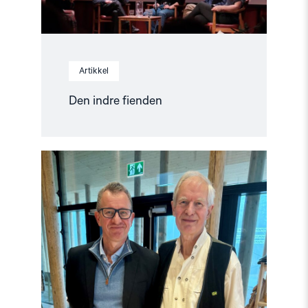
Artikkel
Den indre fienden
Read
article
"Skogfinnene:
Nytt
museumsbygg
for
revitalisert
minoritet"