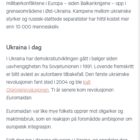
millitærkonfliktene i Europa – siden Balkankrigene – opp i
grenseområdene i Øst-Ukraina. Kampene mellom ukrainske
styrker og russisk-støttede separatister har hittil kostet mer
enn 10 000 menneskeliv.
Ukraina i dag
I Ukraina har demokratiutviklingen gått i bølger siden
uavhengigheten fra Sovjetunionen i 1991. Lovende fremskritt
er blitt avløst av autoritære tilbakefall. Den første ukrainske
revolusjonen fant sted i 2004 og ble
kalt
Oransjerevolusjonen
.
Ti år senere kom revolusjonen
Euromaidan.
Euromaidan var like mye folkets opprør mot oligarker og
maktmisbruk, som en reaksjon på forsmådde ambisjoner om
europeisk integrasjon.