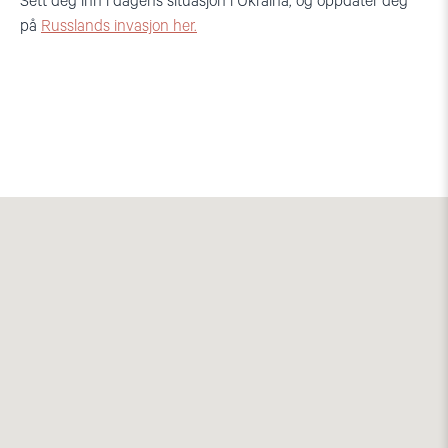
Sett deg inn i dagens situasjon i Ukraina, og oppdater deg
på
Russlands invasjon her.