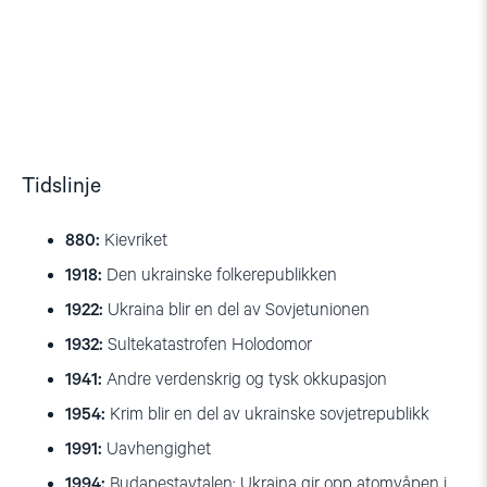
Euromaidan
LHBTI
Påskemarked
i
demonstrasjon
i
desember.
mot
Ukraina.
Foto:
krigen
Foto:
grocap
i
Yevhen1971,
(Flickr)
Ukraina
Pixabay
og
Russland.
Tidslinje
Foto:
InkBoB,
880:
Kievriket
Wikimedia
Commons
1918:
Den ukrainske folkerepublikken
1922:
Ukraina blir en del av Sovjetunionen
1932:
Sultekatastrofen Holodomor
1941:
Andre verdenskrig og tysk okkupasjon
1954:
Krim blir en del av ukrainske sovjetrepublikk
1991:
Uavhengighet
1994:
Budapestavtalen: Ukraina gir opp atomvåpen i