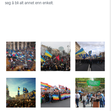
seg å bli alt annet enn enkelt.
Euromaidan
Euromaidan
Euromaidan
i
i
i
Kiev.
Kiev.
Kiev.
Foto:
Foto:
Foto:
NHC
NHC
NHC