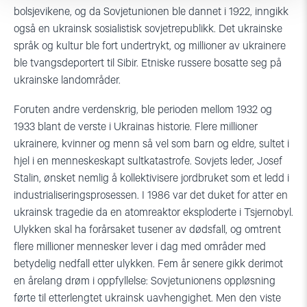
bolsjevikene, og da Sovjetunionen ble dannet i 1922, inngikk
også en ukrainsk sosialistisk sovjetrepublikk. Det ukrainske
språk og kultur ble fort undertrykt, og millioner av ukrainere
ble tvangsdeportert til Sibir. Etniske russere bosatte seg på
ukrainske landområder.
Foruten andre verdenskrig, ble perioden mellom 1932 og
1933 blant de verste i Ukrainas historie. Flere millioner
ukrainere, kvinner og menn så vel som barn og eldre, sultet i
hjel i en menneskeskapt sultkatastrofe. Sovjets leder, Josef
Stalin, ønsket nemlig å kollektivisere jordbruket som et ledd i
industrialiseringsprosessen. I 1986 var det duket for atter en
ukrainsk tragedie da en atomreaktor eksploderte i Tsjernobyl.
Ulykken skal ha forårsaket tusener av dødsfall, og omtrent
flere millioner mennesker lever i dag med områder med
betydelig nedfall etter ulykken. Fem år senere gikk derimot
en årelang drøm i oppfyllelse: Sovjetunionens oppløsning
førte til etterlengtet ukrainsk uavhengighet. Men den viste