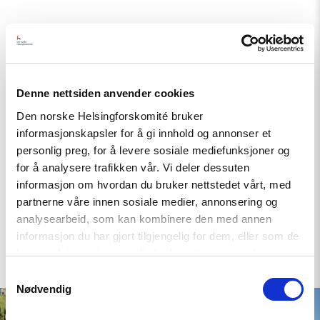
Historie
Det legendariske Kievriket mellom år 880 og 1100 omfattet
Ukraina, Hviterussland og sentrale deler av Russland.
Denne nettsiden anvender cookies
Fortsatt setter riket på mange måter sitt kulturhistoriske preg
på Ukraina. En gammel handelsrute fra Baltikum til det
Den norske Helsingforskomité bruker
informasjonskapsler for å gi innhold og annonser et
Bysantiske riket førte til at norrøne folkeslag slo seg ned i
personlig preg, for å levere sosiale mediefunksjoner og
Novgorod – og siden i Kiev. Gjennom historien har Ukraina
for å analysere trafikken vår. Vi deler dessuten
blitt plyndret av mongolene, deler av landet ble underlagt
informasjon om hvordan du bruker nettstedet vårt, med
blant annet Russland, det polsk-litauiske samveldet og
partnerne våre innen sosiale medier, annonsering og
Østerrike-Ungarn. Siden ble Ukraina ble delt mellom
analysearbeid, som kan kombinere den med annen
Russland og Østerrike.
informasjon du har gjort tilgjengelig for dem, eller som de
har samlet inn gjennom din bruk av tjenestene deres.
Samtykkevalg
Nødvendig