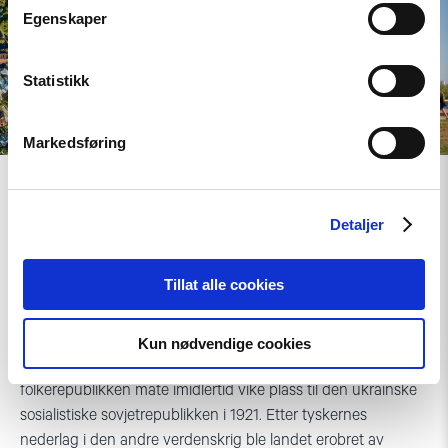
Egenskaper
Statistikk
Markedsføring
Fjellkjeden Tsjornohora er den
høyeste fjellkjeden i Vest-Ukraina, og
betyr noe sånt som "Svartfjellet". Foto:
Detaljer
Iurii Bakhmat
Tillat alle cookies
For en kort periode etter den første verdenskrig oppsto det
Kun nødvendige cookies
flere kortvarige ukrainske statsdannelser. Den ukrainske
folkerepublikken måte imidlertid vike plass til den ukrainske
sosialistiske sovjetrepublikken i 1921. Etter tyskernes
nederlag i den andre verdenskrig ble landet erobret av