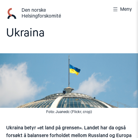
Gå
Meny
til
Den norske
Helsingforskomité
innhold
Ukraina
Foto: Juanedc (Flickr, crop)
Ukraina betyr «et land på grensen». Landet har da også
forsøkt å balansere forholdet mellom Russland og Europa