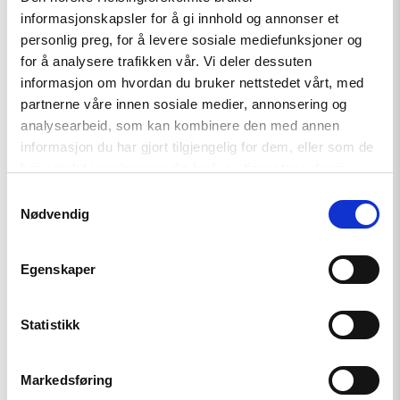
Artikkel
informasjonskapsler for å gi innhold og annonser et
personlig preg, for å levere sosiale mediefunksjoner og
Telenors handlinger i Myanmar
for å analysere trafikken vår. Vi deler dessuten
bør granskes
informasjon om hvordan du bruker nettstedet vårt, med
partnerne våre innen sosiale medier, annonsering og
analysearbeid, som kan kombinere den med annen
Read
informasjon du har gjort tilgjengelig for dem, eller som de
article
har samlet inn gjennom din bruk av tjenestene deres.
"Mongolia
overholdt
Samtykkevalg
ikke
Nødvendig
sin
forpliktelse
overfor
ICC"
Egenskaper
Statistikk
Markedsføring