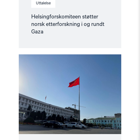
Uttalelse
Helsingforskomiteen støtter
norsk etterforskning i og rundt
Gaza
Read
article
"Ber
Europa
støtte
det
kirgisiske
sivilsamfunnet"