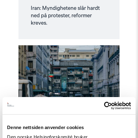
Iran: Myndighetene slår hardt
ned på protester, reformer
kreves.
Read
article
"Telenors
handlinger
i
Myanmar
bør
granskes"
Denne nettsiden anvender cookies
Den norske Helsingforskomité bruker