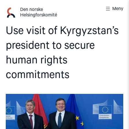
Gå
Meny
til
Den norske
Helsingforskomité
innhold
Use visit of Kyrgyzstan’s
president to secure
human rights
commitments