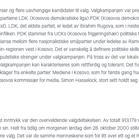
llianser og flere uavhengige kandidater til valg. Valgkampanjen var pr
te partiene LDK, (Kosovos demokratiske liga) PDK (Kosovos demokra
id). LDK, det eldste partiet, er ledet av Ibrahim Rugova, som i neste
onfliken. PDK stammer fra UCKs (Kosovos frigjøringshær) politiske 
ianse mellom flere nasjonalistiske småpartier under ledelse av Ramu
egionen vest i Kosovo. Det er vanskelig å definere politiske skille
populistiske strenger under valgkampanjen. På tross av det var lokal
lgkampanjen kan karakteriseres som rettferdig og tolerant. Det ha
r klager fra enkelte partier. Mediene i Kosovo, som for første gang 
sovos kommissær for media, Simon Hasselock, stort sett holdt seg ti
rst inntrykk var den overveldende valgdeltakelsen. Av totalt 913,17
sin. Helt fra tidlig om morgenen lørdag den 28. oktober 2000 stilte
 frie valg. Det var de samme menneskene som for litt over ett og et ha