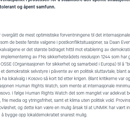
, tolerant og åpent samfunn.
 overgått de mest optimistiske forventningene til det internasjona
en som de beste første valgene i postkonfliktsituasjoner, sa Daan Eve
kalvalgene er det største bidraget hittil mot etablering av demokratis
 i implementering av FNs sikkerhetsrådets resolusjon 1244 som har 
OSSE (Organisasjonen for sikkerhet og samarbeid i Europa) til å ”bi
or et demokratisk selvstyre i påvente av en politisk sluttavtale, blan
å ha lokalvalg i Kosovo så kort tid etter krigen. Blant kritikerne var o
asjonen Human Rights Watch, som mente at internasjonale minimu
i Kosovo. I følge Human Rights Watch det som manglet var adekvat b
t, frie media og ytringsfrihet, samt et klima uten politisk vold. Prov
vløshet, og dette kan være en mulig årsak til at UNMIK har vært int
 og å bygge opp lokaldemokratiet snarest mulig.