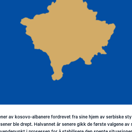
ner av kosovo-albanere fordrevet fra sine hjem av serbiske st
usener ble drept. Halvannet år senere gikk de første valgene av
vendepunkt i prosessen for å stabilisere den spente situasjone