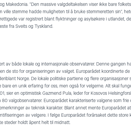
og Makedonia. ”Den massive valgdeltakelsen viser ikke bare folket
m ville stemme hadde muligheten til å bruke stemmeretten sin”, het
tigede var registrert blant flyktninger og asylsøkere i utlandet, de
este fra Sveits og Tyskland.
ert av både lokale og internasjonale observatører. Denne gangen h
n de sto for organiseringen av valget. Europarådet koordinerte de
eriblant Norge. De lokale politiske partiene og flere organisasjoner 
ke bare en unik erfaring for oss, men også for velgerne. Alt skal f
001, sier en optimistisk Gazmend Pula, leder for Kosovos Helsingfor
80 valgobservatører. Europarådet karakteriserte valgene som frie 
bemerkninger av teknisk karakter. Blant annet mente Europarådet at 
ntifiseringen av velgere. I følge Europarådet forårsaket dette store 
 steder holdt åpent helt til midnatt.