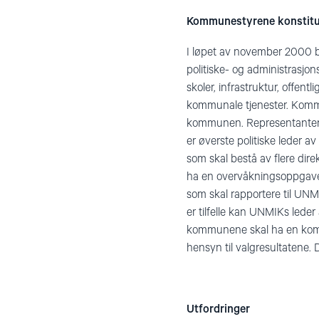
Kommunestyrene konstitu
I løpet av november 2000 b
politiske- og administrasj
skoler, infrastruktur, offent
kommunale tjenester. Kommun
kommunen. Representantens 
er øverste politiske leder
som skal bestå av flere dir
ha en overvåkningsoppgave
som skal rapportere til UN
er tilfelle kan UNMIKs lede
kommunene skal ha en komité
hensyn til valgresultatene. D
Utfordringer