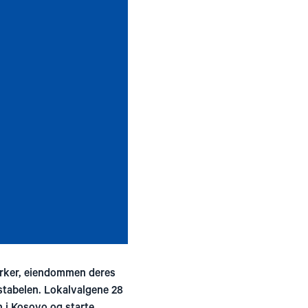
yrker, eiendommen deres
 stabelen. Lokalvalgene 28
n i Kosovo og starte