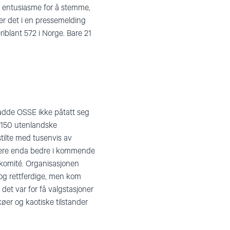
s entusiasme for å stemme,
er det i en pressemelding
riblant 572 i Norge. Bare 21
adde OSSE ikke påtatt seg
 150 utenlandske
stilte med tusenvis av
ungere enda bedre i kommende
skomité. Organisasjonen
og rettferdige, men kom
det var for få valgstasjoner
køer og kaotiske tilstander