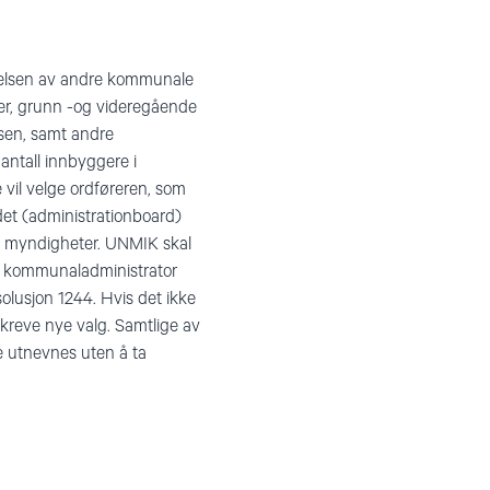
ttelsen av andre kommunale
er, grunn -og videregående
vesen, samt andre
antall innbyggere i
vil velge ordføreren, som
det (administrationboard)
le myndigheter. UNMIK skal
N kommunaladministrator
lusjon 1244. Hvis det ikke
 kreve nye valg. Samtlige av
e utnevnes uten å ta