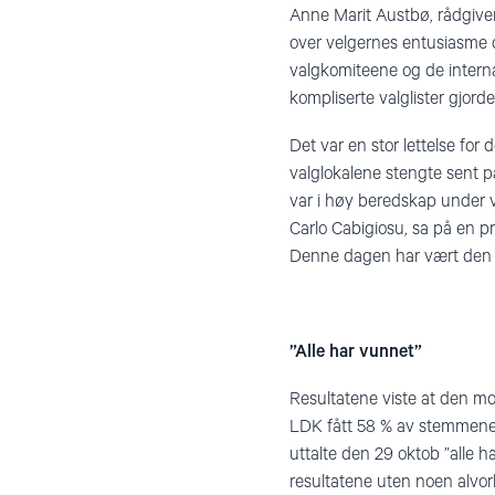
Anne Marit Austbø, rådgiver
over velgernes entusiasme o
valgkomiteene og de interna
kompliserte valglister gjorde
Det var en stor lettelse fo
valglokalene stengte sent p
var i høy beredskap under
Carlo Cabigiosu, sa på en p
Denne dagen har vært den mi
”Alle har vunnet”
Resultatene viste at den mo
LDK fått 58 % av stemmene 
uttalte den 29 oktob ”alle h
resultatene uten noen alvor