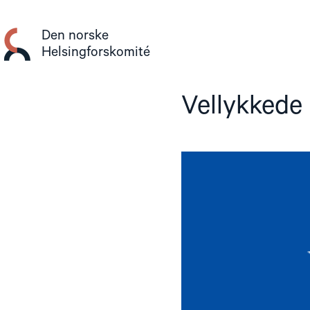
Gå
til
Den norske
innhold
Helsingforskomité
Vellykkede 