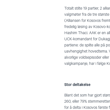
Totalt stilte 19 partier, 2 a
valgmøter fra de tre størs
(Alliansen for Kosovos fremt
fredelig løsing av Kosovo-k
Hashim Thaci. AAK er en all
UCK-komandant for Dukagjin-r
partiene: de spilte alle på 
uavhengighet hovedtema. Va
alvorlige voldsepisoder elle
valgkampanje, har i følge Ko
Stor deltakelse
Blant det som har gjort stø
260, eller 79% stemmeretten 
for å delta i Kosovos første