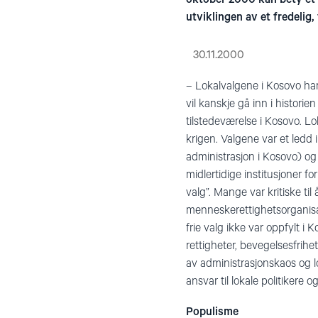
utviklingen av et fredelig
30.11.2000
– Lokalvalgene i Kosovo har
vil kanskje gå inn i histori
tilstedeværelse i Kosovo. Lo
krigen. Valgene var et ledd
administrasjon i Kosovo) og 
midlertidige institusjoner f
valg”. Mange var kritiske til 
menneskerettighetsorganis
frie valg ikke var oppfylt 
rettigheter, bevegelsesfrihe
av administrasjonskaos og lo
ansvar til lokale politikere
Populisme