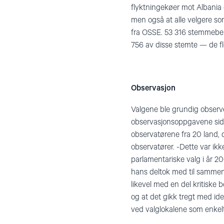
flyktningekøer mot Albania 
men også at alle velgere so
fra OSSE. 53 316 stemmeberet
756 av disse stemte — de fl
Observasjon
Valgene ble grundig observ
observasjonsoppgavene side
observatørene fra 20 land, d
observatører. -Dette var ik
parlamentariske valg i år 2
hans deltok med til sammen 
likevel med en del kritiske 
og at det gikk tregt med ide
ved valglokalene som enkelte