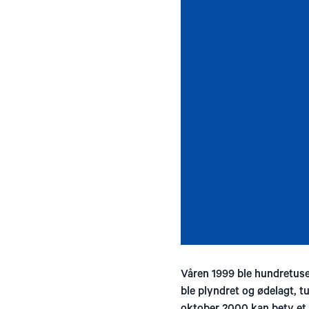
Våren 1999 ble hundretuse
ble plyndret og ødelagt, t
oktober 2000 kan bety et 