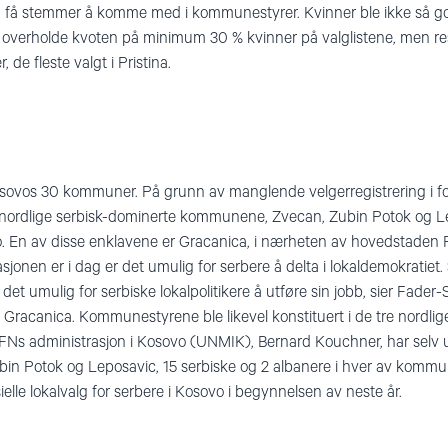
 å få stemmer å komme med i kommunestyrer. Kvinner ble ikke så go
te overholde kvoten på minimum 30 % kvinner på valglistene, men re
 de fleste valgt i Pristina.
osovos 30 kommuner. På grunn av manglende velgerregistrering i fo
re nordlige serbisk-dominerte kommunene, Zvecan, Zubin Potok og L
. En av disse enklavene er Gracanica, i nærheten av hovedstaden Pr
sjonen er i dag er det umulig for serbere å delta i lokaldemokratiet
 det umulig for serbiske lokalpolitikere å utføre sin jobb, sier Fader
 i Gracanica. Kommunestyrene ble likevel konstituert i de tre nor
FNs administrasjon i Kosovo (UNMIK), Bernard Kouchner, har selv u
bin Potok og Leposavic, 15 serbiske og 2 albanere i hver av kommu
lle lokalvalg for serbere i Kosovo i begynnelsen av neste år.