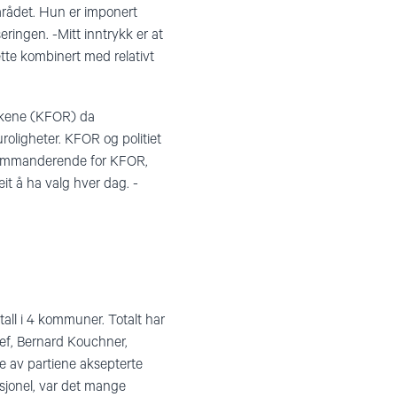
arådet. Hun er imponert
ringen. -Mitt inntrykk er at
tte kombinert med relativt
yrkene (KFOR) da
oligheter. KFOR og politiet
tkommanderende for KFOR,
it å ha valg hver dag. -
all i 4 kommuner. Totalt har
ef, Bernard Kouchner,
ge av partiene aksepterte
sjonel, var det mange