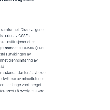
le samfunnet. Disse valgene
rts, leder av OSSEs
ke institusjoner etter
gitt mandat til UNMIK (FNs
stå i utviklingen av
t annet gjennomføring av
gså
msstandarder for å avholde
eskyttelse av minoritetenes
insen har lenge vært preget
eressert i å overføre større