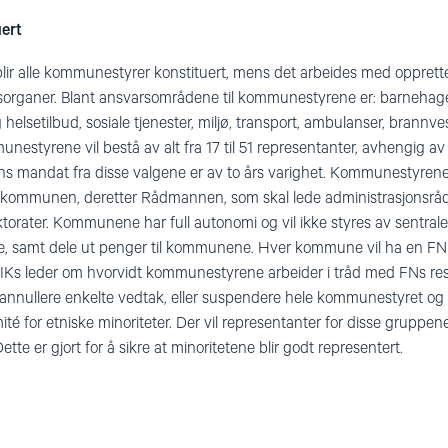
ert
lir alle kommunestyrer konstituert, mens det arbeides med oppre
onsorganer. Blant ansvarsområdene til kommunestyrene er: barnehag
lig helsetilbud, sosiale tjenester, miljø, transport, ambulanser, brann
estyrene vil bestå av alt fra 17 til 51 representanter, avhengig av 
mandat fra disse valgene er av to års varighet. Kommunestyrene 
 av kommunen, deretter Rådmannen, som skal lede administrasjonsrå
ektorater. Kommunene har full autonomi og vil ikke styres av sentra
, samt dele ut penger til kommunene. Hver kommune vil ha en F
MIKs leder om hvorvidt kommunestyrene arbeider i tråd med FNs reso
r annullere enkelte vedtak, eller suspendere hele kommunestyret og
 for etniske minoriteter. Der vil representanter for disse gruppen
ette er gjort for å sikre at minoritetene blir godt representert.