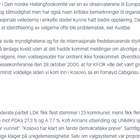
 i Den norske Helsingforskomité var en av observatørene til Europ
g tålmodighet men har også noen kritiske bemerkninger til organise
sjonale veilederne i enkelte steder kunne hatt bedre opplæring. De
 at identifisering av velgerne ofte ble problematisk, sier Austbø.
r de sivile myndighetene og for de internasjonale fredsbevarende st
å lørdags kveld uten at det hadde kommet meldinger om alvorlige ur
 valgene, men voldsepisoder har omtrent ikke forekommet. Øvers
ressekonferanse den 28 oktober 2000, at for KFOR ville det vært gre
nst voldelige siden vi kom inn i Kosovo, sa en fornøyd Cabigiosu.
derate partiet LDK fikk flest stemmer i 23 kommuner, mens fikk flert
mot PDKs 27,3 % og A 7,7 %. Kofi Annans utsending og UNMIKs sj
ar vunnet”. ”Kosovo har klart sin første demokratiske prøve”. Samtli
lige klager på uregelsmessigheter. Selv om valgsystemet var propor