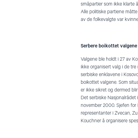
småpartier som ikke klarte
Alle politiske partiene måt
av de folkevalgte var kvinner,
Serbere boikottet valgene
Valgene ble holdt i 27 av K
ikke organisert valg i de t
serbiske enklavene i Kosovo
boikottet valgene. Som situa
er ikke sikret og dermed blir
Det serbiske Nasjonalrådet
november 2000. Sjefen for 
representanter i Zvecan, Zu
Kouchner å organisere spesie