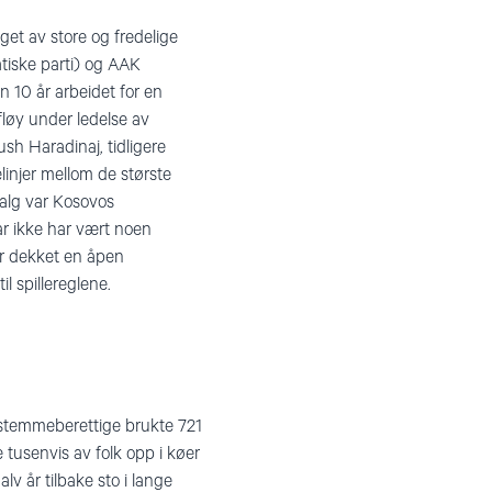
eget av store og fredelige
tiske parti) og AAK
n 10 år arbeidet for en
fløy under ledelse av
sh Haradinaj, tidligere
linjer mellom de største
valg var Kosovos
r ikke har vært noen
har dekket en åpen
l spillereglene.
9 stemmeberettige brukte 721
 tusenvis av folk opp i køer
lv år tilbake sto i lange