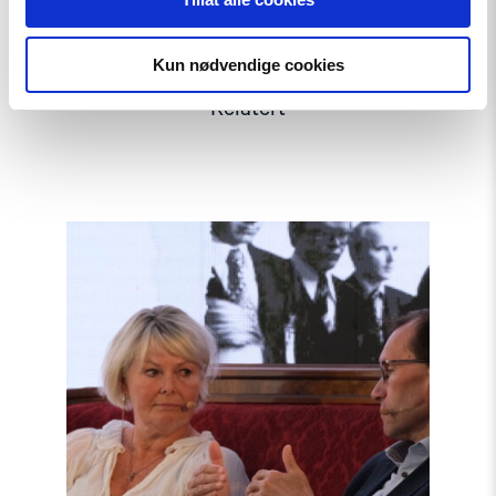
Kun nødvendige cookies
Relatert
Read
article
"Møt
Helsingforskomiteen
på
Arendalsuka
2026"