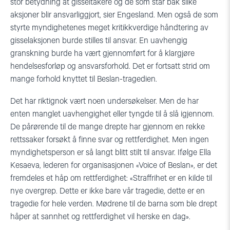
stor betydning at gisseltakere og de som står bak slike
aksjoner blir ansvarliggjort, sier Engesland. Men også de som
styrte myndighetenes meget kritikkverdige håndtering av
gisselaksjonen burde stilles til ansvar. En uavhengig
granskning burde ha vært gjennomført for å klargjøre
hendelsesforløp og ansvarsforhold. Det er fortsatt strid om
mange forhold knyttet til Beslan-tragedien.
Det har riktignok vært noen undersøkelser. Men de har
enten manglet uavhengighet eller tyngde til å slå igjennom.
De pårørende til de mange drepte har gjennom en rekke
rettssaker forsøkt å finne svar og rettferdighet. Men ingen
myndighetsperson er så langt blitt stilt til ansvar. Ifølge Ella
Kesaeva, lederen for organisasjonen «Voice of Beslan», er det
fremdeles et håp om rettferdighet: «Straffrihet er en kilde til
nye overgrep. Dette er ikke bare vår tragedie, dette er en
tragedie for hele verden. Mødrene til de barna som ble drept
håper at sannhet og rettferdighet vil herske en dag».