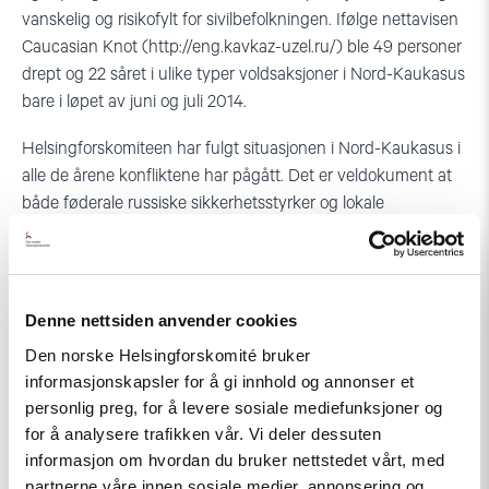
vanskelig og risikofylt for sivilbefolkningen. Ifølge nettavisen
Caucasian Knot (http://eng.kavkaz-uzel.ru/) ble 49 personer
drept og 22 såret i ulike typer voldsaksjoner i Nord-Kaukasus
bare i løpet av juni og juli 2014.
Helsingforskomiteen har fulgt situasjonen i Nord-Kaukasus i
alle de årene konfliktene har pågått. Det er veldokument at
både føderale russiske sikkerhetsstyrker og lokale
myndigheter ofte velger brutale metoder for å bekjempe
opprørerne. En lang rekke dommer fra Den europeiske
menneskerettighetsdomstol fastslår at tortur, forsvinninger
og andre overgrep finner sted i stort omfang. Også
Denne nettsiden anvender cookies
opprørerne begår omfattende brudd på
Den norske Helsingforskomité bruker
menneskerettighetene.
informasjonskapsler for å gi innhold og annonser et
personlig preg, for å levere sosiale mediefunksjoner og
Myndighetene angriper familiemedlemmer til personer som
for å analysere trafikken vår. Vi deler dessuten
er mistenkt for å delta i opprøret og det er trusler mot,
informasjon om hvordan du bruker nettstedet vårt, med
arrestasjoner av og til og med drap på fredelige
partnerne våre innen sosiale medier, annonsering og