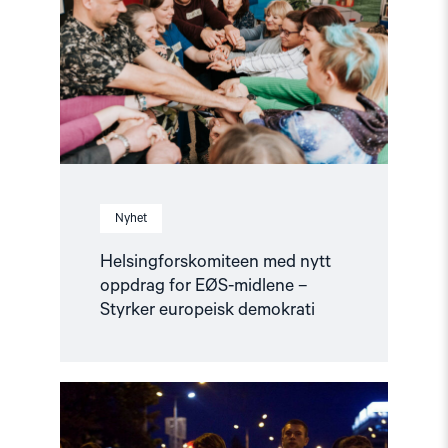
oppdrag
for
EØS-
midlene
–
Styrker
europeisk
demokrati"
Nyhet
Helsingforskomiteen med nytt
oppdrag for EØS-midlene –
Styrker europeisk demokrati
Read
article
"Utviklingspolitikken
må