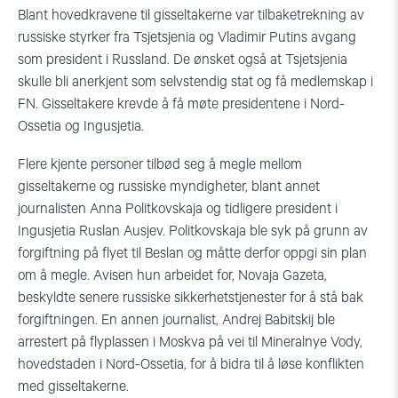
Blant hovedkravene til gisseltakerne var tilbaketrekning av
russiske styrker fra Tsjetsjenia og Vladimir Putins avgang
som president i Russland. De ønsket også at Tsjetsjenia
skulle bli anerkjent som selvstendig stat og få medlemskap i
FN. Gisseltakere krevde å få møte presidentene i Nord-
Ossetia og Ingusjetia.
Flere kjente personer tilbød seg å megle mellom
gisseltakerne og russiske myndigheter, blant annet
journalisten Anna Politkovskaja og tidligere president i
Ingusjetia Ruslan Ausjev. Politkovskaja ble syk på grunn av
forgiftning på flyet til Beslan og måtte derfor oppgi sin plan
om å megle. Avisen hun arbeidet for, Novaja Gazeta,
beskyldte senere russiske sikkerhetstjenester for å stå bak
forgiftningen. En annen journalist, Andrej Babitskij ble
arrestert på flyplassen i Moskva på vei til Mineralnye Vody,
hovedstaden i Nord-Ossetia, for å bidra til å løse konflikten
med gisseltakerne.