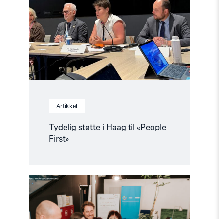
Haag
til
«People
First»"
Artikkel
Tydelig støtte i Haag til «People
First»
Read
article
"Helsingforskomiteen
med
nytt