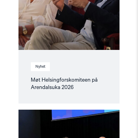
Nyhet
Møt Helsingforskomiteen på
Arendalsuka 2026
Read
article
"Tydelig
støtte
i