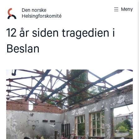
Gå
Meny
til
Den norske
Helsingforskomité
innhold
12 år siden tragedien i
Beslan