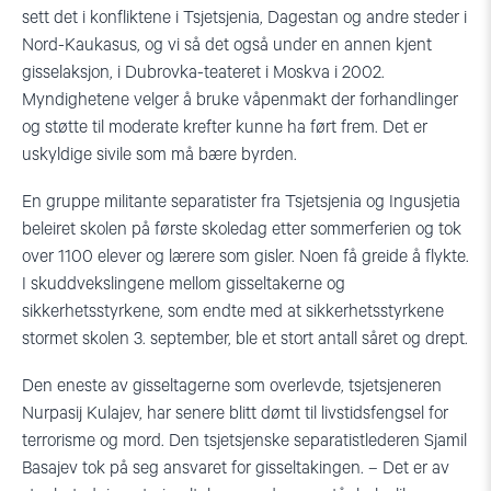
sett det i konfliktene i Tsjetsjenia, Dagestan og andre steder i
Nord-Kaukasus, og vi så det også under en annen kjent
gisselaksjon, i Dubrovka-teateret i Moskva i 2002.
Myndighetene velger å bruke våpenmakt der forhandlinger
og støtte til moderate krefter kunne ha ført frem. Det er
uskyldige sivile som må bære byrden.
En gruppe militante separatister fra Tsjetsjenia og Ingusjetia
beleiret skolen på første skoledag etter sommerferien og tok
over 1100 elever og lærere som gisler. Noen få greide å flykte.
I skuddvekslingene mellom gisseltakerne og
sikkerhetsstyrkene, som endte med at sikkerhetsstyrkene
stormet skolen 3. september, ble et stort antall såret og drept.
Den eneste av gisseltagerne som overlevde, tsjetsjeneren
Nurpasij Kulajev, har senere blitt dømt til livstidsfengsel for
terrorisme og mord. Den tsjetsjenske separatistlederen Sjamil
Basajev tok på seg ansvaret for gisseltakingen. – Det er av