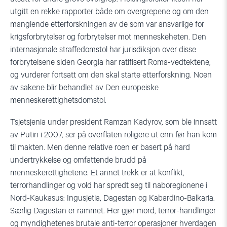
utgitt en rekke rapporter både om overgrepene og om den
manglende etterforskningen av de som var ansvarlige for
krigsforbrytelser og forbrytelser mot menneskeheten. Den
internasjonale straffedomstol har jurisdiksjon over disse
forbrytelsene siden Georgia har ratifisert Roma-vedtektene,
og vurderer fortsatt om den skal starte etterforskning. Noen
av sakene blir behandlet av Den europeiske
menneskerettighetsdomstol.
Tsjetsjenia under president Ramzan Kadyrov, som ble innsatt
av Putin i 2007, ser på overflaten roligere ut enn før han kom
til makten. Men denne relative roen er basert på hard
undertrykkelse og omfattende brudd på
menneskerettighetene. Et annet trekk er at konflikt,
terrorhandlinger og vold har spredt seg til naboregionene i
Nord-Kaukasus: Ingusjetia, Dagestan og Kabardino-Balkaria.
Særlig Dagestan er rammet. Her gjør mord, terror-handlinger
og myndighetenes brutale anti-terror operasjoner hverdagen