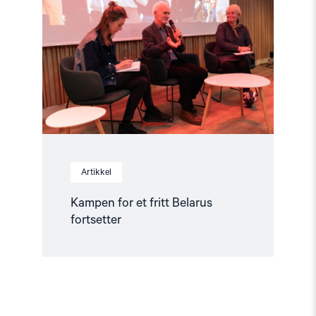
et
fritt
Belarus
fortsetter"
Artikkel
Kampen for et fritt Belarus
fortsetter