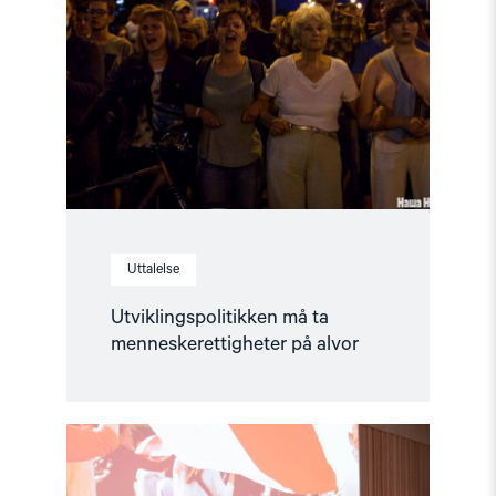
ta
menneskerettigheter
på
alvor"
Uttalelse
Utviklingspolitikken må ta
menneskerettigheter på alvor
Read
article
"Kampen
for