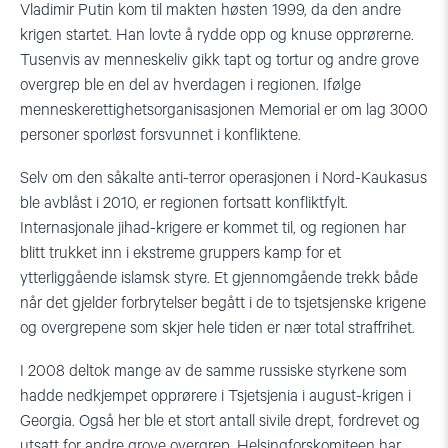
Vladimir Putin kom til makten høsten 1999, da den andre
krigen startet. Han lovte å rydde opp og knuse opprørerne.
Tusenvis av menneskeliv gikk tapt og tortur og andre grove
overgrep ble en del av hverdagen i regionen. Ifølge
menneskerettighetsorganisasjonen Memorial er om lag 3000
personer sporløst forsvunnet i konfliktene.
Selv om den såkalte anti-terror operasjonen i Nord-Kaukasus
ble avblåst i 2010, er regionen fortsatt konfliktfylt.
Internasjonale jihad-krigere er kommet til, og regionen har
blitt trukket inn i ekstreme gruppers kamp for et
ytterliggående islamsk styre. Et gjennomgående trekk både
når det gjelder forbrytelser begått i de to tsjetsjenske krigene
og overgrepene som skjer hele tiden er nær total straffrihet.
I 2008 deltok mange av de samme russiske styrkene som
hadde nedkjempet opprørere i Tsjetsjenia i august-krigen i
Georgia. Også her ble et stort antall sivile drept, fordrevet og
utsatt for andre grove overgrep. Helsingforskomiteen har