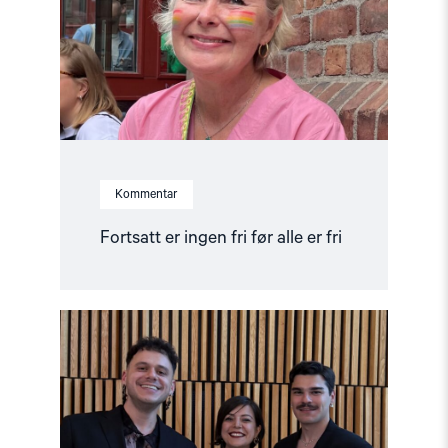
alle
er
fri"
Kommentar
Fortsatt er ingen fri før alle er fri
Read
article
"Ünikuir
tildelt
Kim
Friele-
prisen:
En