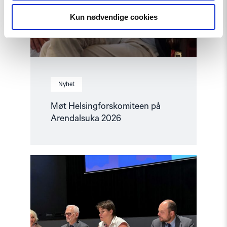
Kun nødvendige cookies
Nyhet
Møt Helsingforskomiteen på
Arendalsuka 2026
Read
article
"Tydelig
støtte
i
Haag
til
«People