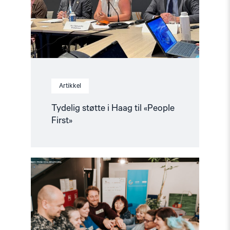
First»"
Artikkel
Tydelig støtte i Haag til «People
First»
Read
article
"Helsingforskomiteen
med
nytt
oppdrag
for
EØS-