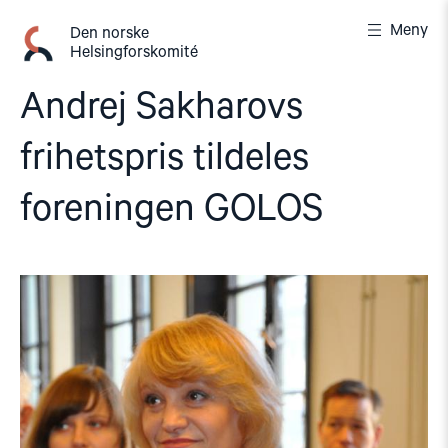
Gå
Meny
til
Den norske
Helsingforskomité
innhold
Andrej Sakharovs
frihetspris tildeles
foreningen GOLOS