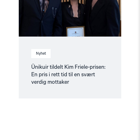
pris
i
rett
tid
til
en
svært
verdig
mottaker"
Nyhet
Ünikuir tildelt Kim Friele-prisen:
En pris i rett tid til en svært
verdig mottaker