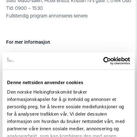
Sted: Maud-salen, Hotel Bristol, Kristian IV’s gate 7, 0164 Oslo
Tid: 0900 – 15:30.
Fullstendig program annonseres senere.
For mer informasjon
Generalsekretær Bjørn Engesland: 957 53350
Assisterende generalsekretær Gunnar Ekeløve-Slydal: 952
10 307
Denne nettsiden anvender cookies
Informasjonsrådgiver Anders Nielsen: 408 44 709
Den norske Helsingforskomité bruker
informasjonskapsler for å gi innhold og annonser et
personlig preg, for å levere sosiale mediefunksjoner og
for å analysere trafikken vår. Vi deler dessuten
informasjon om hvordan du bruker nettstedet vårt, med
partnerne våre innen sosiale medier, annonsering og
analysearbeid, som kan kombinere den med annen