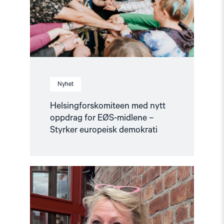
midlene
–
Styrker
europeisk
demokrati"
Nyhet
Helsingforskomiteen med nytt
oppdrag for EØS-midlene –
Styrker europeisk demokrati
Read
article
"Fortsatt
er
ingen
fri
før