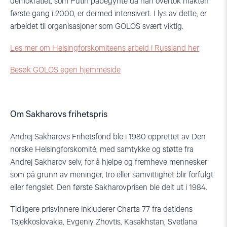
demokratiet, som Putin påbegynte da han overtok makten
første gang i 2000, er dermed intensivert. I lys av dette, er
arbeidet til organisasjoner som GOLOS svært viktig.
Les mer om Helsingforskomiteens arbeid i Russland her
Besøk GOLOS egen hjemmeside
Om Sakharovs frihetspris
Andrej Sakharovs Frihetsfond ble i 1980 opprettet av Den
norske Helsingforskomité, med samtykke og støtte fra
Andrej Sakharov selv, for å hjelpe og fremheve mennesker
som på grunn av meninger, tro eller samvittighet blir forfulgt
eller fengslet. Den første Sakharovprisen ble delt ut i 1984.
Tidligere prisvinnere inkluderer Charta 77 fra datidens
Tsjekkoslovakia, Evgeniy Zhovtis, Kasakhstan, Svetlana