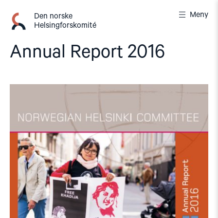
Gå
Meny
til
Den norske
Helsingforskomité
innhold
Annual Report 2016