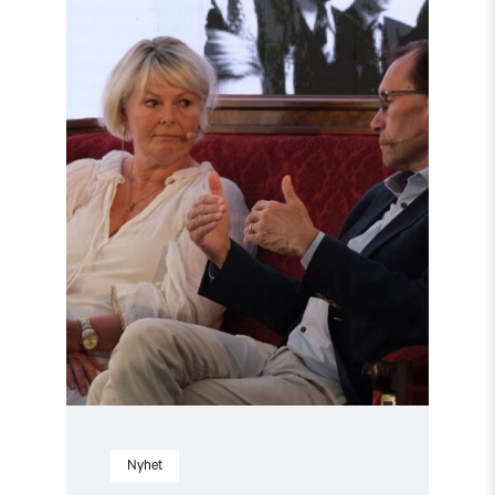
"Møt
Helsingforskomiteen
på
Arendalsuka
2026"
Nyhet