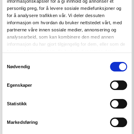
informasjonskapsler for å gi innhold og annonser et
Tydelig støtte i Haag til «People
personlig preg, for å levere sosiale mediefunksjoner og
First»
for å analysere trafikken vår. Vi deler dessuten
informasjon om hvordan du bruker nettstedet vårt, med
partnerne våre innen sosiale medier, annonsering og
Read
analysearbeid, som kan kombinere den med annen
article
informasjon du har gjort tilgjengelig for dem, eller som de
"Helsingforskomiteen
har samlet inn gjennom din bruk av tjenestene deres.
med
nytt
Samtykkevalg
oppdrag
Nødvendig
for
EØS-
midlene
Egenskaper
–
Styrker
europeisk
demokrati"
Statistikk
Markedsføring
Nyhet