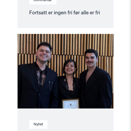
Kommentar
Fortsatt er ingen fri før alle er fri
Read
article
"Ünikuir
tildelt
Kim
Friele-
prisen:
En
pris
i
rett
tid
til
en
svært
verdig
mottaker"
Nyhet