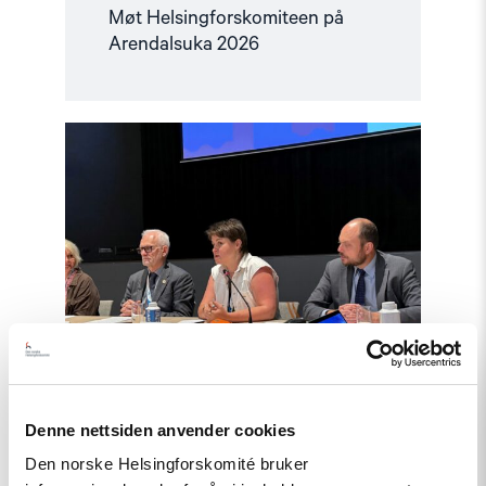
Møt Helsingforskomiteen på
Arendalsuka 2026
Read
article
"Tydelig
støtte
i
Haag
til
«People
First»"
Denne nettsiden anvender cookies
Artikkel
Den norske Helsingforskomité bruker