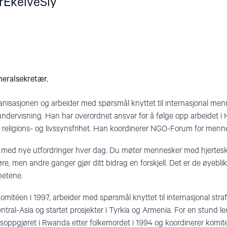
rEkelveSly
neralsekretær.
anisasjonen og arbeider med spørsmål knyttet til internasjonal menn
 undervisning. Han har overordnet ansvar for å følge opp arbeidet i
og religions- og livssynsfrihet. Han koordinerer NGO-Forum for menn
se med nye utfordringer hver dag. Du møter mennesker med hjertesk
øre, men andre ganger gjør ditt bidrag en forskjell. Det er de øyebl
hetene.
mitéen i 1997, arbeider med spørsmål knyttet til internasjonal straff
tral-Asia og startet prosjekter i Tyrkia og Armenia. For en stund l
ettsoppgjøret i Rwanda etter folkemordet i 1994 og koordinerer komi