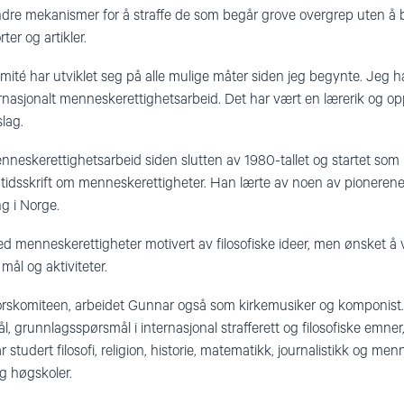
dre mekanismer for å straffe de som begår grove overgrep uten å bli
ter og artikler.
ité har utviklet seg på alle mulige måter siden jeg begynte. Jeg har
ernasjonalt menneskerettighetsarbeid. Det har vært en lærerik og op
lag.
nneskerettighetsarbeid siden slutten av 1980-tallet og startet so
 tidsskrift om menneskerettigheter. Han lærte av noen av pioneren
g i Norge.
 menneskerettigheter motivert av filosofiske ideer, men ønsket å 
ål og aktiviteter.
orskomiteen, arbeidet Gunnar også som kirkemusiker og komponist
 grunnlagsspørsmål i internasjonal strafferett og filosofiske emner,
r studert filosofi, religion, historie, matematikk, journalistikk og me
og høgskoler.