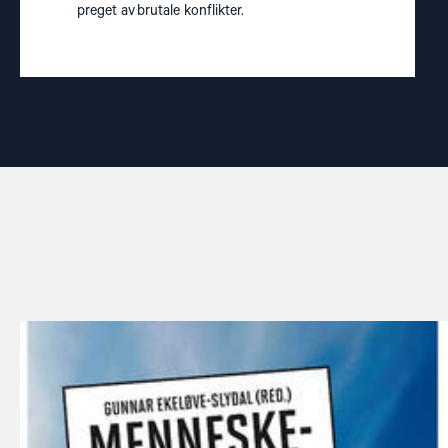
preget av brutale konflikter.
Read
article
"Menneskerettigheter
–
En
innføring"