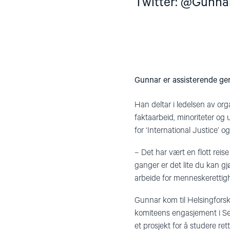
Twitter: @Gunna
Gunnar er assisterende ge
Han deltar i ledelsen av org
faktaarbeid, minoriteter og
for ‘International Justice’ 
– Det har vært en flott rei
ganger er det lite du kan gj
arbeide for menneskerettig
Gunnar kom til Helsingforsko
komiteens engasjement i Sen
et prosjekt for å studere r