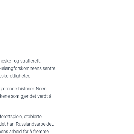
eske- og strafferett,
 Helsingforskomiteens sentre
eskerettigheter.
jærende historier. Noen
ikkene som gjør det verdt å
erettspleie, etablerte
edet han Russlandsarbeidet,
teens arbeid for å fremme