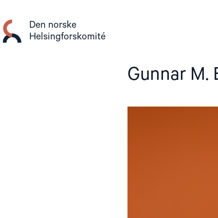
Gå
til
Den norske
innhold
Helsingforskomité
Gunnar M. 