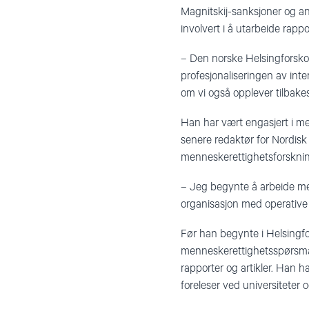
Magnitskij-sanksjoner og an
involvert i å utarbeide rappor
– Den norske Helsingforskom
profesjonaliseringen av int
om vi også opplever tilbakes
Han har vært engasjert i me
senere redaktør for Nordisk
menneskerettighetsforsknin
– Jeg begynte å arbeide med
organisasjon med operative m
Før han begynte i Helsingf
menneskerettighetsspørsmål,
rapporter og artikler. Han ha
foreleser ved universiteter 