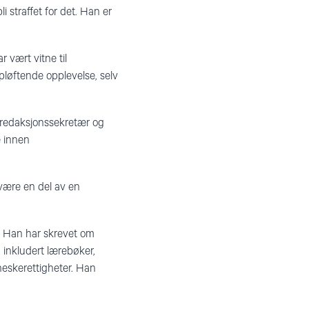
 straffet for det. Han er
 vært vitne til
pløftende opplevelse, selv
m redaksjonssekretær og
e innen
være en del av en
. Han har skrevet om
 inkludert lærebøker,
nneskerettigheter. Han