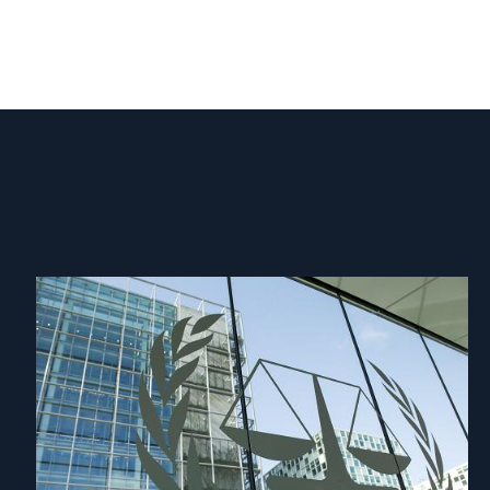
Read
article
"ICC
Prosecutor
should
establish
external
review
of
misconduct"