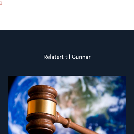
de
Relatert til Gunnar
Read
article
"Sakene
NGO-
forum
arbeider
med"