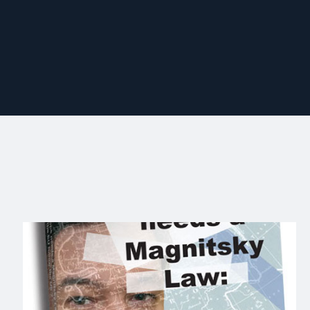
Read
article
"Why
Europe
needs
a
Magnitsky