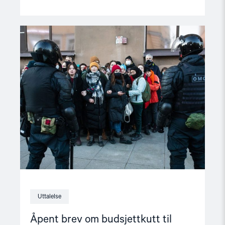
Read
article
"Åpent
brev
om
budsjettkutt
til
menneskerettigheter"
Uttalelse
Åpent brev om budsjettkutt til