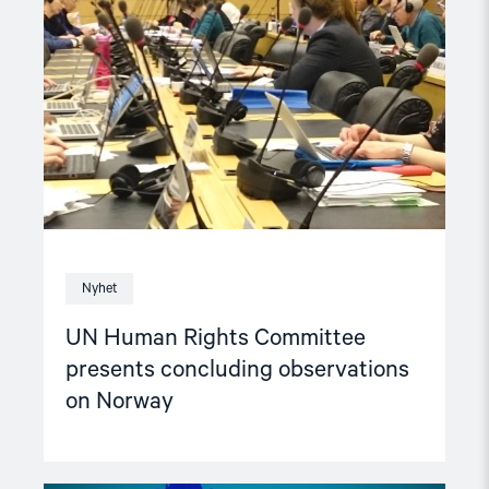
Rights
Committee
presents
concluding
observations
on
Norway"
Nyhet
UN Human Rights Committee
presents concluding observations
on Norway