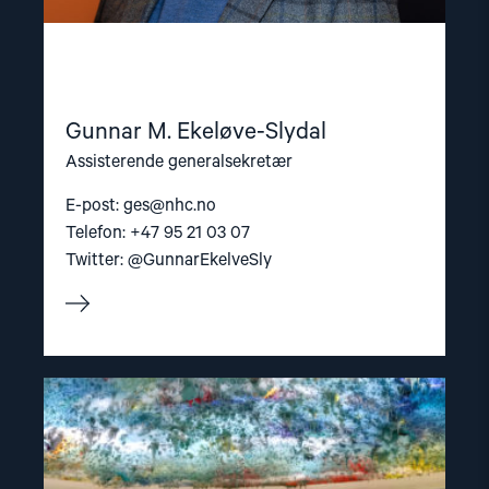
Gunnar M. Ekeløve-Slydal
Assisterende generalsekretær
E-post:
ges@nhc.no
Telefon: +47 95 21 03 07
Twitter: @GunnarEkelveSly
Read
article
"NGO-
forum
for
menneskerettigheter"