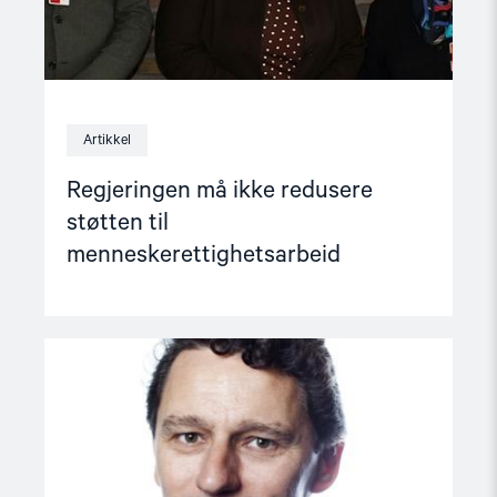
Artikkel
Regjeringen må ikke redusere
støtten til
menneskerettighetsarbeid
Read
article
"Svar
fra
regjeringen
på
brev
om