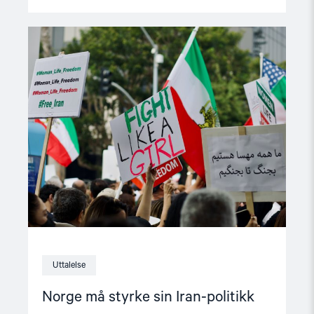
Read
article
"Norge
må
styrke
sin
Iran-
politikk"
Uttalelse
Norge må styrke sin Iran-politikk