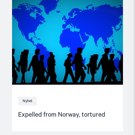
Read
article
"Expelled
from
Norway,
tortured"
Nyhet
Expelled from Norway, tortured