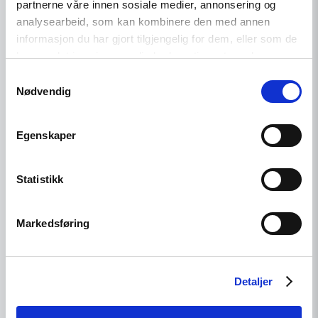
2018
partnerne våre innen sosiale medier, annonsering og
analysearbeid, som kan kombinere den med annen
informasjon du har gjort tilgjengelig for dem, eller som de
har samlet inn gjennom din bruk av tjenestene deres.
Read
article
Samtykkevalg
"–
Nødvendig
Sats
mer
på
Egenskaper
menneskerettigheter,
Erna!"
Statistikk
Markedsføring
Detaljer
Uttalelse