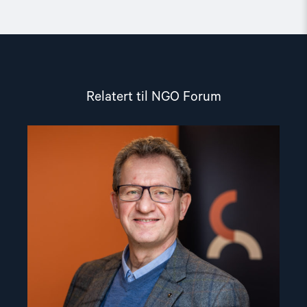
Relatert til NGO Forum
Read
article
"Gunnar
M.
Ekeløve-
Slydal"