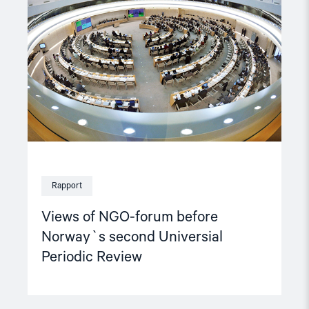
NGO-
forum
before
Norway`s
second
Universial
Periodic
Review"
Rapport
Views of NGO-forum before
Norway`s second Universial
Periodic Review