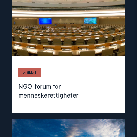
Artikkel
NGO-forum for
menneskerettigheter
Read
article
"Medlemmer