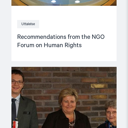
Uttalelse
Recommendations from the NGO
Forum on Human Rights
Read
article
"Regjeringen
må
ikke
redusere
støtten
til
menneskerettighetsarbeid"