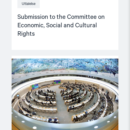
Uttalelse
Submission to the Committee on
Economic, Social and Cultural
Rights
Read
article
"Recommendations
from
the
NGO
Forum
on
Human
Rights"