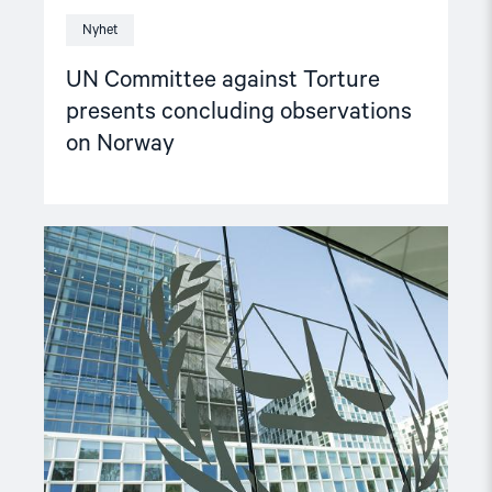
Nyhet
UN Committee against Torture
presents concluding observations
on Norway
Read
article
"ICC
Prosecutor
should
establish
external
review
of
misconduct"