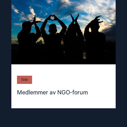
av
NGO-
forum"
Side
Medlemmer av NGO-forum