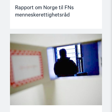
Rapport om Norge til FNs
menneskerettighetsråd
Read
article
"UN
Committee
against
Torture
presents
concluding
observations
on
Norway"