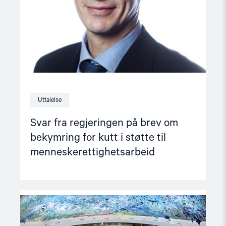
bekymring
for
kutt
i
støtte
til
menneskerettighetsarbeid"
Uttalelse
Svar fra regjeringen på brev om
bekymring for kutt i støtte til
menneskerettighetsarbeid
Read
article
"Views
of