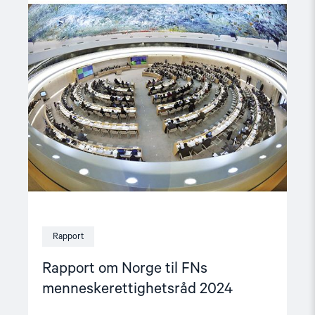
Read
article
"Rapport
om
Norge
til
FNs
menneskerettighetsråd
2024"
Rapport
Rapport om Norge til FNs
menneskerettighetsråd 2024