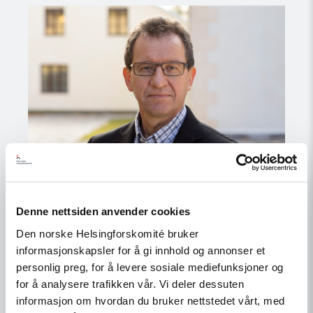
Read
article
"Løft
for
menneskerettighetsforsvarere
i
2018"
Denne nettsiden anvender cookies
Den norske Helsingforskomité bruker
Uttalelse
informasjonskapsler for å gi innhold og annonser et
personlig preg, for å levere sosiale mediefunksjoner og
Løft for
for å analysere trafikken vår. Vi deler dessuten
menneskerettighetsforsvarere i
informasjon om hvordan du bruker nettstedet vårt, med